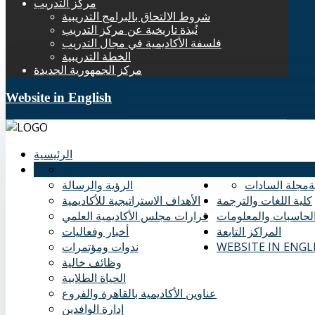
مركز التدريب
شروط الالتحاق بالبرامج التدريبية
نُبذة تاريخية عن مركز التدريب
فلسفة الأكاديمية في مجال التدريب
الخطة التدريبية
مركز الجمهورية الجديدة
Website in English
الرئيسية
عنا
نُبذة تاريخية عن الأكاديمية
ة
مجلة السادات
الرؤية والرسالة
كلية اللغات والترجمة
الأهداف الاستراتيجية للأكاديمية
الحاسبات والمعلومات
قرارات مجلس الأكاديمية العلمي
المراكز التابعة
أخبار وفعاليات
WEBSITE IN ENGL
ندوات ومؤتمرات
وظائف خالية
الحياة الطلابية
عناوين الأكاديمية بالقاهرة والفروع
إدارة الوافدين