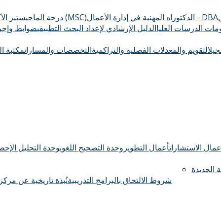
الدكتوراه المهنية في إدارة الأعمال - DBA
درجة الماجيستير الأكاديمي (MSC)
ومات الدرسات العليا
الدليل الإرشادي لإعداد البحث التطبيقي
ضوابط وإجرا
سجيل
التقويم والمعدلات الفصلية والتراكمية
التخصصات والمسارات
مكتبة ال
عمال الاستشارات
أعمال التطوير
وحدة التصحيح اللغوي
وحدة التحليل الإحصا
 الجديدة
شروط الالتحاق بالبرامج التدريبية
نُبذة تاريخية عن مركز 