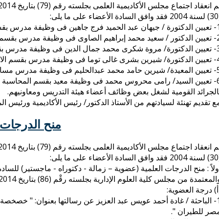
 يلى:
س بقسم اللغة الانجليزية بالمركز الرئيسى للأكاديمية بالقاهرة.
س بقسم اللغة الإنجليزية بفرع الأكاديمية بمحافظة بورسعيد.
مدرس بقسم الاقتصاد بالمركز الرئيسى للأكاديمية بالقاهرة.
رس بقسم الاقتصاد بالمركز الرئيسى للأكاديمية بالقاهر.
اعد بقسم اللغة الإنجليزية بالمركز الرئيسى للأكاديمية بالقاهرة.
6- تعيين السيد/ رامى محروس محمد فى وظيفة معيد بقسم المحاسبة بفر
الجرائد القومية لشغل بعض وظائف أعضاء هيئة التدريس ومعاونيهم.
ع تقديم تهنئة لسيادتهم من الأستاذ الدكتور/ رئيس الأكاديمية ورئيس ا
منح الدرجات ا
 يلى:
ولاً : منح الدرجات العلمية (عضوية – زمالة - دكتوراه - ماجستير) للس
المعتمدة من مجلس كلية العلوم الإدارية بجلسته رقْم (86) بتاريخ 17/6/2014 وهم :
أ) درجة العضوية:
1- الباحثة / غادة أحمد عويس عبد العزيز عن رسالتها بعنوان: " خصخ
صر للطيران ".