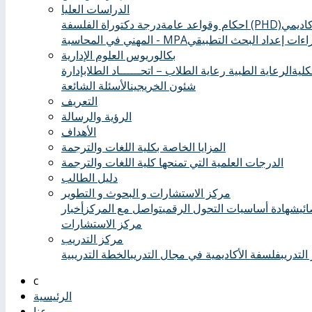
الدراسات العليا
درجة دكتوراة الفلسفة (PHD)
احكام وقواعد عامة
ءات إعداد البحث التطبيقي
المهني في المحاسبة - MPA
بكالوريوس العلوم الإدارية
كلية
الرعاية الطبية ‏
رعاية الطلاب – اتحــــــاد الطلاب
إدارة
شئون الخريجين
الأسئلة الشائعة
التعريف
الرؤية والرسالة
الأهداف
المزايا الخاصة بكلية اللغات والترجمة
الدرجات العلمية التي تمنحها كلية اللغات والترجمة
دليل الطالب
مركز الاستشارات و البحوث و التطوير
ئي
شهادة أساسيات التحول الرقمي
تواصل مع المركز
أخبار
مركز الاستشارات
مركز التدريب
التدريب
فلسفة الأكاديمية في مجال التدريب
الخطة التدريبية
الرئيسية
عنا