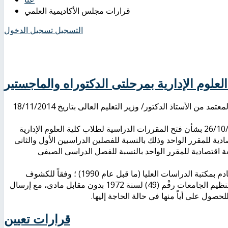
قرارات مجلس الأكاديمية العلمي
التسجيل
تسجيل الدخول
لعلوم الإدارية بمرحلتى الدكتوراه والماجستير
وافق مجلس الأكاديمية العلمى بجلسته رقم (80) بتاريخ 27/10/2014 والمعتمد من الأستاذ الدكتور/ وزير التعليم العالى بتاريخ 18/11/2014
1- استمرار تطبيق قرار مجلس الأكاديمية العلمى رقْم (72) بتاريخ 26/10/2013 بشأن فتح المقررات الدراسية لطلاب كلية العلوم الإدارية
بمبلغ لا يقل عن 5250 جنيهاً كتكلفة اقتصادية للمقرر الواحد وذلك بالنسبة للفصلين الدراسيين الأول والثانى
ى فتح المقررات بمبلغ لا يقل عن 7500 جنيه كتكلفة اقتصادية للمقرر الواحد بالنسبة للفصل الدراسى الصيفى
2- استنزال الأعداد القديمة من الدوريات التى فقدت قيمتها العلمية بالتقادم بمكتبة الدراسات العليا (ما قبل عام 1990) ؛ وفقاً للكشوف
المعروضة على المجلس، وفى ضوء المادة (263) الفقرة (3) من قانون تنظيم الجامعات رقْم (49) لسنة 1972 بدون مقابل مادى، مع إرسال
لحصول على أياً منها فى حالة الحاجة إليها.
قرارات تعيين