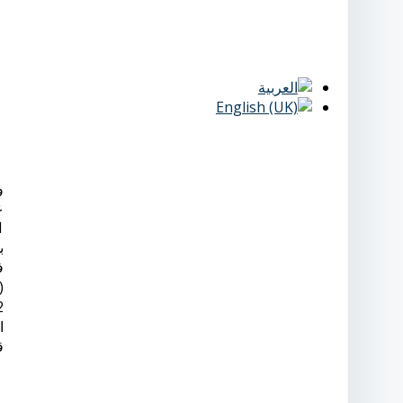
ع
Summer Course).
ق