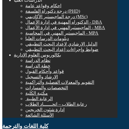
الدراسات العليا
احكام وقواعد عامة
درجة دكتوراة الفلسفة (PHD)
درجة الماجيستير الأكاديمي (MSc)
الدكتوراه المهنية في إدارة الأعمال - DBA
الماجيستيرالمهني في إدارة الأعمال - MBA
الماجيستير المهني في المحاسبة - MPA
دبلومات الدرسات العليا
الدليل الإرشادي لإعداد البحث التطبيقي
ضوابط وإجراءات إعداد البحث التطبيقي
بكالوريوس العلوم الإدارية
نظام الدراسة
خطة الدراسة
قواعد وأحكام القبول
الإرشاد والتسجيل
التقويم والمعدلات الفصلية والتراكمية
التخصصات والمسارات
مكتبة الكلية
الرعاية الطبية ‏
رعاية الطلاب – اتحــــــاد الطلاب
إدارة شئون الخريجين
الأسئلة الشائعة
كلية اللغات والترجمة