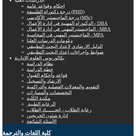
الدراسات العليا
احكام وقواعد عامة
درجة دكتوراة الفلسفة (PHD)
درجة الماجيستير الأكاديمي (MSc)
الدكتوراه المهنية في إدارة الأعمال - DBA
الماجيستيرالمهني في إدارة الأعمال - MBA
الماجيستير المهني في المحاسبة - MPA
دبلومات الدرسات العليا
الدليل الإرشادي لإعداد البحث التطبيقي
ضوابط وإجراءات إعداد البحث التطبيقي
بكالوريوس العلوم الإدارية
نظام الدراسة
خطة الدراسة
قواعد وأحكام القبول
الإرشاد والتسجيل
التقويم والمعدلات الفصلية والتراكمية
التخصصات والمسارات
مكتبة الكلية
الرعاية الطبية ‏
رعاية الطلاب – اتحــــــاد الطلاب
إدارة شئون الخريجين
الأسئلة الشائعة
كلية اللغات والترجمة