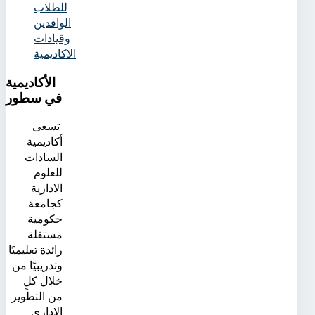
للطلاب
الوافدين
وقيادات
الاكاديمية
الأكاديمية
في سطور
تسعى
أكاديمية
السادات
للعلوم
الادارية
كجامعة
حكومية
مستقلة
رائدة تعليميًا
وتدريبيًا من
خلال كلٍ
من التطوير
الإدارى