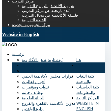
مركز التدريب
شروط الالتحاق بالبرامج التدريبية
نُبذة تاريخية عن مركز التدريب
فلسفة الأكاديمية في مجال التدريب
الخطة التدريبية
مركز الجمهورية الجديدة
Website in English
الرئيسية
عنا
نُبذة تاريخية عن الأكاديمية
كلية العلوم
الرؤية والرسالة
الإدارية
الأهداف الاستراتيجية للأكاديمية
كلية اللغات
قرارات مجلس الأكاديمية العلمي
والترجمة
أخبار وفعاليات
كلية الحاسبات
ندوات ومؤتمرات
والمعلومات
وظائف خالية
المراكز التابعة
الحياة الطلابية
WEBSITE IN
عناوين الأكاديمية بالقاهرة والفروع
ENGLISH
إدارة الوافدين