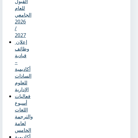
القبول
للعام
الجامعي
2026
/
2027
إعلان
وظائف
قيادية
–
أكاديمية
السادات
للعلوم
الإدارية
فعاليات
أسبوع
اللغات
والترجمة
لعامة
الخامس
أكاديمية