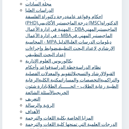
مجلة السادات
الدراسات العليا
احكام وقواعد عامة
درجة دكتوراة الفلسفة
الدكتوراه
درجة الماجيستير الأكاديمي (MSC)
(PHD)
الماجيستيرالمهني
المهنية في إدارة الأعمال - DBA
الماجيستير المهني في
في إدارة الأعمال - MBA
دبلومات الدرسات العليا
الدليل
المحاسبة - MPA
الإرشادي لإعداد البحث التطبيقي
ضوابط وإجراءات
إعداد البحث التطبيقي
بكالوريوس العلوم الإدارية
نظام الدراسة
خطة الدراسة
قواعد وأحكام
القبول
الإرشاد والتسجيل
التقويم والمعدلات الفصلية
والتراكمية
التخصصات والمسارات
مكتبة الكلية
الرعاية
الطبية ‏
رعاية الطلاب – اتحــــــاد الطلاب
إدارة شئون
الخريجين
الأسئلة الشائعة
التعريف
الرؤية والرسالة
الأهداف
المزايا الخاصة بكلية اللغات والترجمة
الدرجات العلمية التي تمنحها كلية اللغات والترجمة