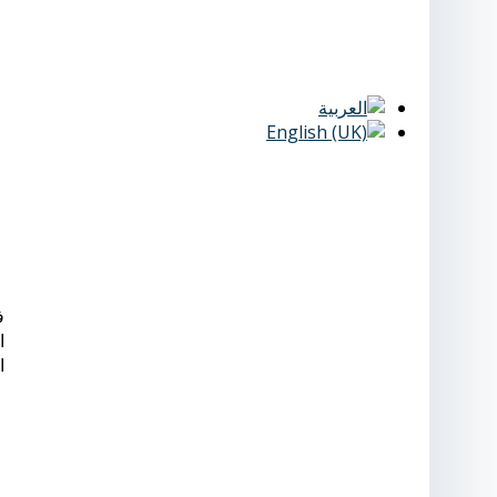
ف
ا
ا