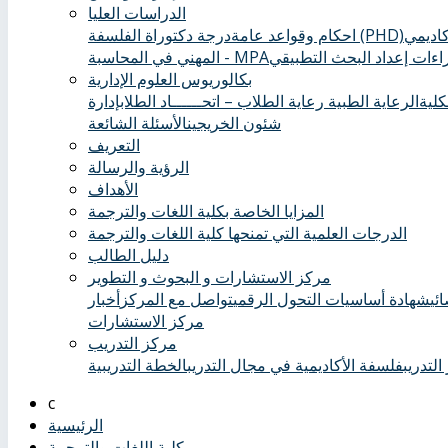
الدراسات العليا
درجة دكتوراة الفلسفة (PHD)
احكام وقواعد عامة
ءات إعداد البحث التطبيقي
المهني في المحاسبة - MPA
بكالوريوس العلوم الإدارية
كلية
الرعاية الطبية ‏
رعاية الطلاب – اتحــــــاد الطلاب
إدارة
شئون الخريجين
الأسئلة الشائعة
التعريف
الرؤية والرسالة
الأهداف
المزايا الخاصة بكلية اللغات والترجمة
الدرجات العلمية التي تمنحها كلية اللغات والترجمة
دليل الطالب
مركز الاستشارات و البحوث و التطوير
ئي
شهادة أساسيات التحول الرقمي
تواصل مع المركز
أخبار
مركز الاستشارات
مركز التدريب
التدريب
فلسفة الأكاديمية في مجال التدريب
الخطة التدريبية
الرئيسية
كلية اللغات والترجمة