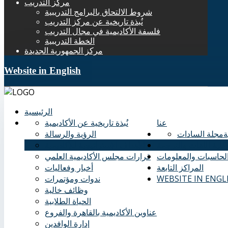
مركز التدريب
شروط الالتحاق بالبرامج التدريبية
نُبذة تاريخية عن مركز التدريب
فلسفة الأكاديمية في مجال التدريب
الخطة التدريبية
مركز الجمهورية الجديدة
Website in English
الرئيسية
عنا
نُبذة تاريخية عن الأكاديمية
ة
مجلة السادات
الرؤية والرسالة
كلية اللغات والترجمة
الأهداف الاستراتيجية للأكاديمية
الحاسبات والمعلومات
قرارات مجلس الأكاديمية العلمي
المراكز التابعة
أخبار وفعاليات
WEBSITE IN ENGL
ندوات ومؤتمرات
وظائف خالية
الحياة الطلابية
عناوين الأكاديمية بالقاهرة والفروع
إدارة الوافدين