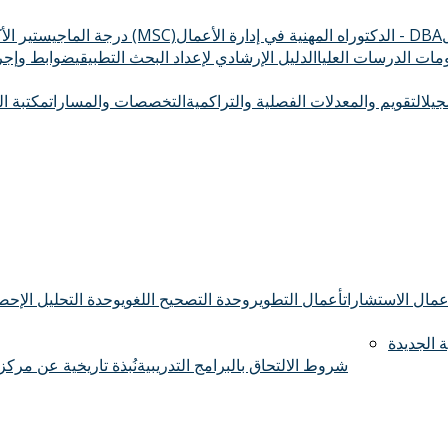
الدكتوراه المهنية في إدارة الأعمال - DBA
درجة الماجيستير الأكاديمي (MSC)
ومات الدرسات العليا
الدليل الإرشادي لإعداد البحث التطبيقي
ضوابط وإجرا
سجيل
التقويم والمعدلات الفصلية والتراكمية
التخصصات والمسارات
مكتبة ال
عمال الاستشارات
أعمال التطوير
وحدة التصحيح اللغوي
وحدة التحليل الإحصا
 الجديدة
شروط الالتحاق بالبرامج التدريبية
نُبذة تاريخية عن مركز 