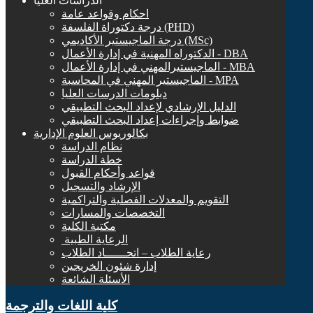
الدراسات العليا
احكام وقواعد عامة
درجة دكتوراة الفلسفة (PHD)
درجة الماجيستير الأكاديمي (MSc)
الدكتوراه المهنية في إدارة الأعمال - DBA
الماجيستيرالمهني في إدارة الأعمال - MBA
الماجيستير المهني في المحاسبة - MPA
دبلومات الدرسات العليا
الدليل الإرشادي لإعداد البحث التطبيقي
ضوابط وإجراءات إعداد البحث التطبيقي
بكالوريوس العلوم الإدارية
نظام الدراسة
خطة الدراسة
قواعد وأحكام القبول
الإرشاد والتسجيل
التقويم والمعدلات الفصلية والتراكمية
التخصصات والمسارات
مكتبة الكلية
الرعاية الطبية ‏
رعاية الطلاب – اتحــــــاد الطلاب
إدارة شئون الخريجين
الأسئلة الشائعة
كلية اللغات والترجمة