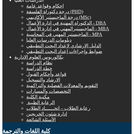
الدراسات العليا
احكام وقواعد عامة
درجة دكتوراة الفلسفة (PHD)
درجة الماجيستير الأكاديمي (MSc)
الدكتوراه المهنية في إدارة الأعمال - DBA
الماجيستيرالمهني في إدارة الأعمال - MBA
الماجيستير المهني في المحاسبة - MPA
دبلومات الدرسات العليا
الدليل الإرشادي لإعداد البحث التطبيقي
ضوابط وإجراءات إعداد البحث التطبيقي
بكالوريوس العلوم الإدارية
نظام الدراسة
خطة الدراسة
قواعد وأحكام القبول
الإرشاد والتسجيل
التقويم والمعدلات الفصلية والتراكمية
التخصصات والمسارات
مكتبة الكلية
الرعاية الطبية ‏
رعاية الطلاب – اتحــــــاد الطلاب
إدارة شئون الخريجين
الأسئلة الشائعة
كلية اللغات والترجمة