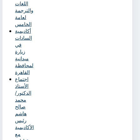
اللغات
والترجمة
لعامة
الخامس
أكاديمية
السادات
في
زيارة
ميدانية
لمحافظة
القاهرة
اجتماع
الأستاذ
الدكتور/
محمد
صالح
هاشم
رئيس
الأكاديمية
مع