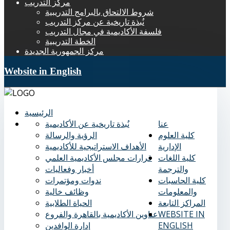
مركز التدريب
شروط الالتحاق بالبرامج التدريبية
نُبذة تاريخية عن مركز التدريب
فلسفة الأكاديمية في مجال التدريب
الخطة التدريبية
مركز الجمهورية الجديدة
Website in English
الرئيسية
عنا
نُبذة تاريخية عن الأكاديمية
كلية العلوم
الرؤية والرسالة
الإدارية
الأهداف الاستراتيجية للأكاديمية
كلية اللغات
قرارات مجلس الأكاديمية العلمي
والترجمة
أخبار وفعاليات
كلية الحاسبات
ندوات ومؤتمرات
والمعلومات
وظائف خالية
المراكز التابعة
الحياة الطلابية
WEBSITE IN
عناوين الأكاديمية بالقاهرة والفروع
ENGLISH
إدارة الوافدين