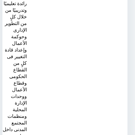
رائدة تعليميًا
وتدريبيًا من
خلال كلٍ
من التطوير
الإدارى
وحوكمة
الأعمال
وإعداد قادة
التغيير فى
كلٍ من
القطاع
الحكومى
وقطاع
الأعمال
ووحدات
الإدارة
المحلية
ومنظمات
المجتمع
المدنى داخل