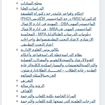
مجلة السادات
الدراسات العليا
احكام وقواعد عامة
درجة دكتوراة الفلسفة
الدكتوراه
درجة الماجيستير الأكاديمي (MSC)
(PHD)
الماجيستيرالمهني
المهنية في إدارة الأعمال - DBA
الماجيستير المهني في
في إدارة الأعمال - MBA
دبلومات الدرسات العليا
الدليل
المحاسبة - MPA
الإرشادي لإعداد البحث التطبيقي
ضوابط وإجراءات
إعداد البحث التطبيقي
بكالوريوس العلوم الإدارية
نظام الدراسة
خطة الدراسة
قواعد وأحكام
القبول
الإرشاد والتسجيل
التقويم والمعدلات الفصلية
والتراكمية
التخصصات والمسارات
مكتبة الكلية
الرعاية
الطبية ‏
رعاية الطلاب – اتحــــــاد الطلاب
إدارة شئون
الخريجين
الأسئلة الشائعة
التعريف
الرؤية والرسالة
الأهداف
المزايا الخاصة بكلية اللغات والترجمة
الدرجات العلمية التي تمنحها كلية اللغات والترجمة