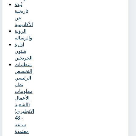
نُبذة
تاريخية
عن
الأكاديمية
الرؤية
والرسالة
إدارة
شئون
الخريجين
متطلبات
التخصص
الرئيسي
نظم
معلومات
الأعمال
(الشعبة
الانجليزى)
- 48
ساعة
معتمدة