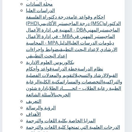
مجلة السادات
الدراسات العليا
احكام وقواعد عامة
درجة دكتوراة الفلسفة
الدكتوراه
درجة الماجيستير الأكاديمي (MSC)
(PHD)
الماجيستيرالمهني
المهنية في إدارة الأعمال - DBA
الماجيستير المهني في
في إدارة الأعمال - MBA
دبلومات الدرسات العليا
الدليل
المحاسبة - MPA
الإرشادي لإعداد البحث التطبيقي
ضوابط وإجراءات
إعداد البحث التطبيقي
بكالوريوس العلوم الإدارية
نظام الدراسة
خطة الدراسة
قواعد وأحكام
القبول
الإرشاد والتسجيل
التقويم والمعدلات الفصلية
والتراكمية
التخصصات والمسارات
مكتبة الكلية
الرعاية
الطبية ‏
رعاية الطلاب – اتحــــــاد الطلاب
إدارة شئون
الخريجين
الأسئلة الشائعة
التعريف
الرؤية والرسالة
الأهداف
المزايا الخاصة بكلية اللغات والترجمة
الدرجات العلمية التي تمنحها كلية اللغات والترجمة