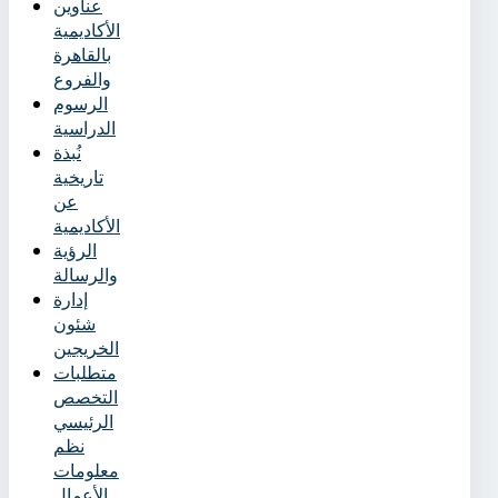
عناوين
الأكاديمية
بالقاهرة
والفروع
الرسوم
الدراسية
نُبذة
تاريخية
عن
الأكاديمية
الرؤية
والرسالة
إدارة
شئون
الخريجين
متطلبات
التخصص
الرئيسي
نظم
معلومات
الأعمال