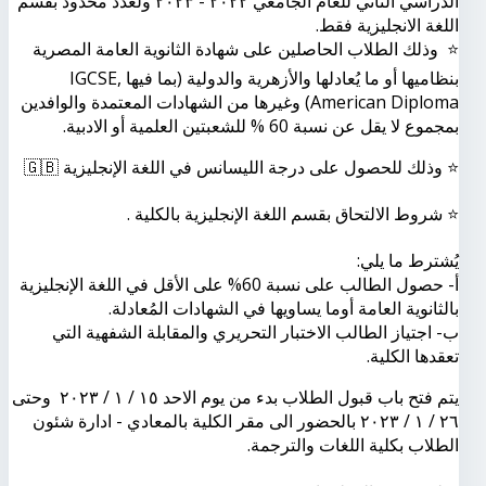
الدراسي الثاني للعام الجامعي ٢٠٢٢ - ٢٠٢٣ ولعدد محدود بقسم
اللغة الانجليزية فقط.
⭐ وذلك الطلاب الحاصلين على شهادة الثانوية العامة المصرية
بنظاميها أو ما يُعادلها والأزهرية والدولية (بما فيها IGCSE,
American Diploma) وغيرها من الشهادات المعتمدة والوافدين
بمجموع لا يقل عن نسبة 60 % للشعبتين العلمية أو الادبية.
⭐ وذلك للحصول على درجة الليسانس في اللغة الإنجليزية 🇬🇧
⭐ شروط الالتحاق بقسم اللغة الإنجليزية بالكلية .
يُشترط ما يلي:
أ‌- حصول الطالب على نسبة 60% على الأقل في اللغة الإنجليزية
بالثانوية العامة أوما يساويها في الشهادات المُعادلة.
ب‌- اجتياز الطالب الاختبار التحريري والمقابلة الشفهية التي
تعقدها الكلية.
يتم فتح باب قبول الطلاب بدء من يوم الاحد ١٥ / ١ / ٢٠٢٣ وحتى
٢٦ / ١ / ٢٠٢٣ بالحضور الى مقر الكلية بالمعادي - ادارة شئون
الطلاب بكلية اللغات والترجمة.