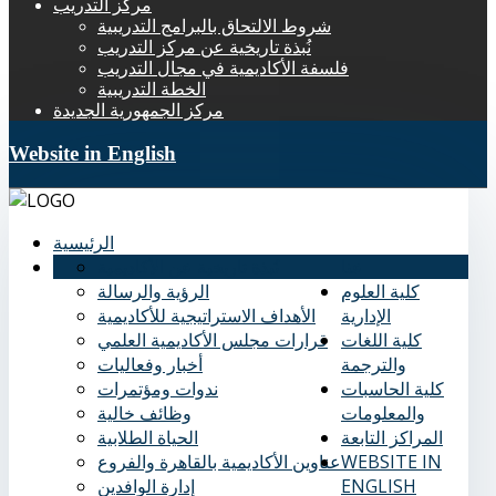
مركز التدريب
شروط الالتحاق بالبرامج التدريبية
نُبذة تاريخية عن مركز التدريب
فلسفة الأكاديمية في مجال التدريب
الخطة التدريبية
مركز الجمهورية الجديدة
Website in English
الرئيسية
عنا
نُبذة تاريخية عن الأكاديمية
كلية العلوم
الرؤية والرسالة
الإدارية
الأهداف الاستراتيجية للأكاديمية
كلية اللغات
قرارات مجلس الأكاديمية العلمي
والترجمة
أخبار وفعاليات
كلية الحاسبات
ندوات ومؤتمرات
والمعلومات
وظائف خالية
المراكز التابعة
الحياة الطلابية
WEBSITE IN
عناوين الأكاديمية بالقاهرة والفروع
ENGLISH
إدارة الوافدين