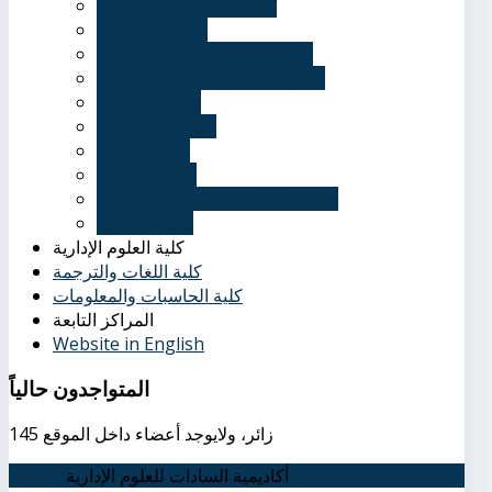
نُبذة تاريخية عن الأكاديمية
الرؤية والرسالة
الأهداف الاستراتيجية للأكاديمية
قرارات مجلس الأكاديمية العلمي
أخبار وفعاليات
ندوات ومؤتمرات
وظائف خالية
الحياة الطلابية
عناوين الأكاديمية بالقاهرة والفروع
إدارة الوافدين
كلية العلوم الإدارية
كلية اللغات والترجمة
كلية الحاسبات والمعلومات
المراكز التابعة
Website in English
المتواجدون
حالياً
145 زائر، ولايوجد أعضاء داخل الموقع
أكاديمية السادات للعلوم الإدارية
اتصل بنا