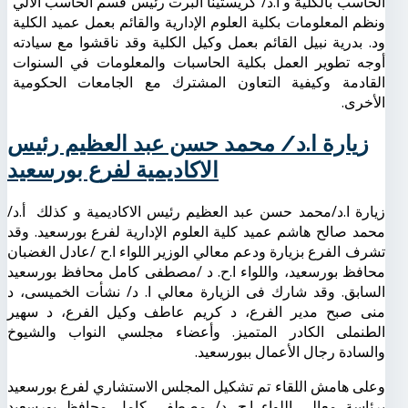
الحاسب بالكلية و ا.د/ كريستينا البرت رئيس قسم الحاسب الالي
ونظم المعلومات بكلية العلوم الإدارية والقائم بعمل عميد الكلية
ود. بدرية نبيل القائم بعمل وكيل الكلية وقد ناقشوا مع سيادته
أوجه تطوير العمل بكلية الحاسبات والمعلومات في السنوات
القادمة وكيفية التعاون المشترك مع الجامعات الحكومية
الأخرى.
زيارة ا.د/ محمد حسن عبد العظيم رئيس
الاكاديمية لفرع بورسعيد
زيارة ا.د/محمد حسن عبد العظيم رئيس الاكاديمية و كذلك
أ.د/
محمد صالح هاشم عميد كلية العلوم الإدارية لفرع بورسعيد. وقد
تشرف الفرع بزيارة ودعم معالي الوزير اللواء ا.ح /عادل الغضبان
محافظ بورسعيد، واللواء ا.ح. د /مصطفى كامل محافظ بورسعيد
السابق. وقد شارك فى الزيارة معالي ا. د/ نشأت الخميسى، د
منى صبح مدير الفرع، د كريم عاطف وكيل الفرع، د سهير
الطنملى الكادر المتميز. وأعضاء مجلسي النواب والشيوخ
والسادة رجال الأعمال ببورسعيد.
وعلى هامش اللقاء تم تشكيل المجلس الاستشاري لفرع بورسعيد
برئاسة معالي اللواء ا.ح. د/ مصطفى كامل محافظ بورسعيد