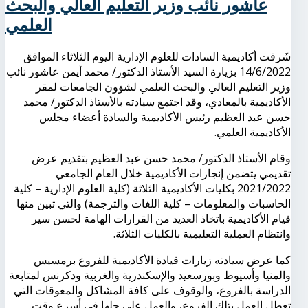
عاشور نائب وزير التعليم العالي والبحث
العلمي
شَرفت أكاديمية السادات للعلوم الإدارية اليوم الثلاثاء الموافق
14/6/2022 بزيارة السيد الأستاذ الدكتور/ محمد أيمن عاشور نائب
وزير التعليم العالي والبحث العلمي لشؤون الجامعات لمقر
الأكاديمية بالمعادي، وقد اجتمع سيادته بالأستاذ الدكتور/ محمد
حسن عبد العظيم رئيس الأكاديمية والسادة أعضاء مجلس
الأكاديمية العلمي.
وقام الأستاذ الدكتور/ محمد حسن عبد العظيم بتقديم عرض
تقديمي يتضمن إنجازات الأكاديمية خلال العام الجامعي
2021/2022 بكليات الأكاديمية الثلاثة (كلية العلوم الإدارية – كلية
الحاسبات والمعلومات – كلية اللغات والترجمة) والتي تبين منها
قيام الأكاديمية باتخاذ العديد من القرارات الهامة لحسن سير
وانتظام العملية التعليمية بالكليات الثلاثة.
كما عرض سيادته زيارات قيادة الأكاديمية للفروع برمسيس
والمنيا وأسيوط وبورسعيد والإسكندرية والغربية ودكرنس لمتابعة
الدراسة بالفروع، والوقوف على كافة المشاكل والمعوقات التي
تعطل العمل بتلك الفروع، والعمل على حلها في أسرع وقت.