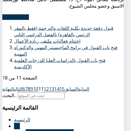
الاسبق وعضو مجلس الشيوخ
.
اِقرأ المزيد...
قبول دفعة جديدة بكلية اللغات والترجمة (فقط بالمقر
الرئيس بالقاهرة) بالفصل الدراسي الثاني
اختتام فعاليات ملتقى ريادة الأعمال
فتح باب القبول في برامج الماجيستير المهني والدكتوراه
المهنية
فتح باب القبول بالدراسات العليا للدرجات العلمية
الأكاديمية
الصفحة 11 من 18
البداية
السابق
15
14
13
12
11
10
9
8
7
6
التالي
النهاية
البحث...
القائمة
الرئيسية
الرئيسية
عنا