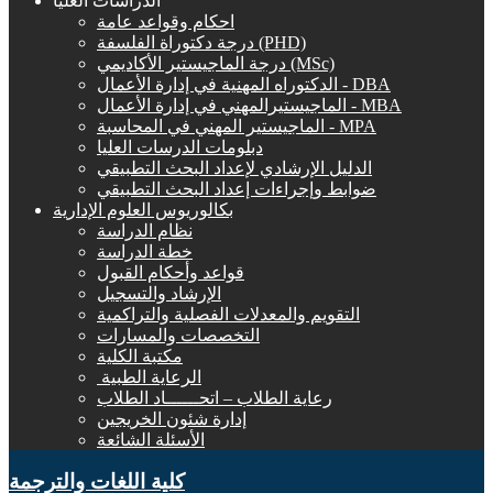
الدراسات العليا
احكام وقواعد عامة
درجة دكتوراة الفلسفة (PHD)
درجة الماجيستير الأكاديمي (MSc)
الدكتوراه المهنية في إدارة الأعمال - DBA
الماجيستيرالمهني في إدارة الأعمال - MBA
الماجيستير المهني في المحاسبة - MPA
دبلومات الدرسات العليا
الدليل الإرشادي لإعداد البحث التطبيقي
ضوابط وإجراءات إعداد البحث التطبيقي
بكالوريوس العلوم الإدارية
نظام الدراسة
خطة الدراسة
قواعد وأحكام القبول
الإرشاد والتسجيل
التقويم والمعدلات الفصلية والتراكمية
التخصصات والمسارات
مكتبة الكلية
الرعاية الطبية ‏
رعاية الطلاب – اتحــــــاد الطلاب
إدارة شئون الخريجين
الأسئلة الشائعة
كلية اللغات والترجمة