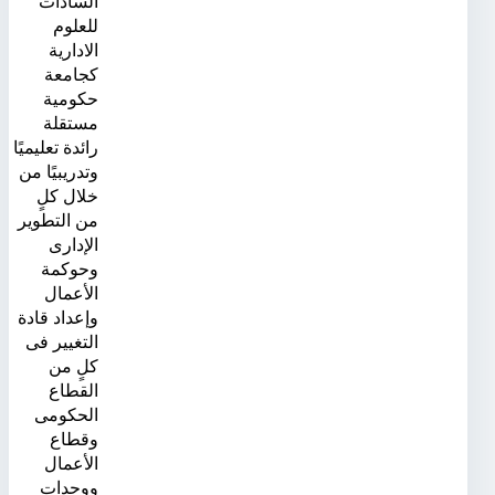
السادات
للعلوم
الادارية
كجامعة
حكومية
مستقلة
رائدة تعليميًا
وتدريبيًا من
خلال كلٍ
من التطوير
الإدارى
وحوكمة
الأعمال
وإعداد قادة
التغيير فى
كلٍ من
القطاع
الحكومى
وقطاع
الأعمال
ووحدات