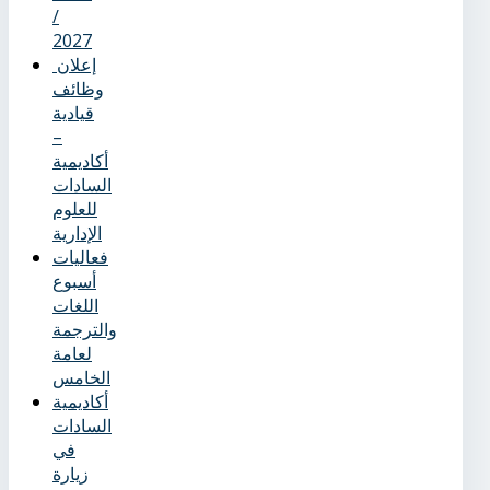
/
2027
إعلان
وظائف
قيادية
–
أكاديمية
السادات
للعلوم
الإدارية
فعاليات
أسبوع
اللغات
والترجمة
لعامة
الخامس
أكاديمية
السادات
في
زيارة