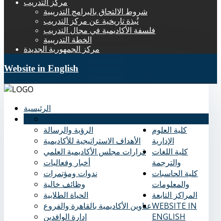
مركز التدريب
شروط الالتحاق بالبرامج التدريبية
نُبذة تاريخية عن مركز التدريب
فلسفة الأكاديمية في مجال التدريب
الخطة التدريبية
مركز الجمهورية الجديدة
Website in English
الرئيسية
عنا
نُبذة تاريخية عن الأكاديمية
كلية العلوم
الرؤية والرسالة
الإدارية
الأهداف الاستراتيجية للأكاديمية
كلية اللغات
قرارات مجلس الأكاديمية العلمي
والترجمة
أخبار وفعاليات
كلية الحاسبات
ندوات ومؤتمرات
والمعلومات
وظائف خالية
المراكز التابعة
الحياة الطلابية
WEBSITE IN
عناوين الأكاديمية بالقاهرة والفروع
ENGLISH
إدارة الوافدين