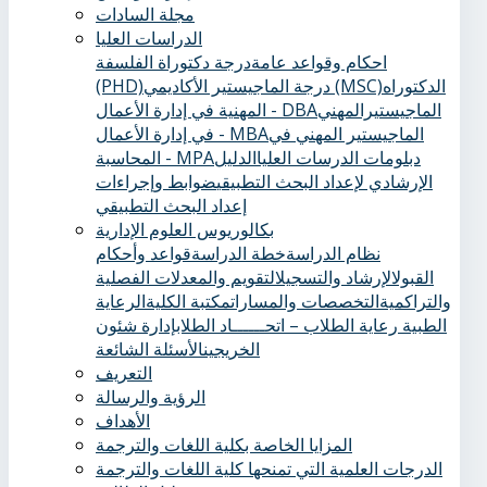
مجلة السادات
الدراسات العليا
احكام وقواعد عامة
درجة دكتوراة الفلسفة
الدكتوراه
درجة الماجيستير الأكاديمي (MSC)
(PHD)
الماجيستيرالمهني
المهنية في إدارة الأعمال - DBA
الماجيستير المهني في
في إدارة الأعمال - MBA
دبلومات الدرسات العليا
الدليل
المحاسبة - MPA
الإرشادي لإعداد البحث التطبيقي
ضوابط وإجراءات
إعداد البحث التطبيقي
بكالوريوس العلوم الإدارية
نظام الدراسة
خطة الدراسة
قواعد وأحكام
القبول
الإرشاد والتسجيل
التقويم والمعدلات الفصلية
والتراكمية
التخصصات والمسارات
مكتبة الكلية
الرعاية
الطبية ‏
رعاية الطلاب – اتحــــــاد الطلاب
إدارة شئون
الخريجين
الأسئلة الشائعة
التعريف
الرؤية والرسالة
الأهداف
المزايا الخاصة بكلية اللغات والترجمة
الدرجات العلمية التي تمنحها كلية اللغات والترجمة