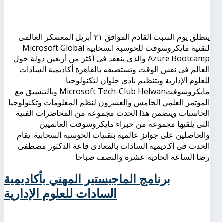
ينطلق يوم السبت القادم الموافق ٢١ أبريل المعسكر العالمى
لتقنية مايكروسوفت للحوسبة السحابية Microsoft Global
Azure Bootcamp والذى ينعقد فى أكثر من أربعين دولة حول
العالم فى نفس الوقت وتستضيفه بالقاهرة أكاديمية السادات
للعلوم الإدارية وبتنظيم نادى حلوان لتكنولوجيا
مايكروسوفتMicrosoft Tech-Club Helwan وبالتنسيق مع
المؤتمر العلمي الخامس والعشرون لنظم المعلومات وتكنولوجيا
الحاسبات ويتضمن هذا الحدث مجموعه من المحاضرات الفنية
التى يلقيها مجموعه من خبراء مايكروسوفت العالميين
والحاصلين على جوائز عالمية بتقنيات الحوسبة السحابية. يقام
الحدث فى أكاديمية السادات بالمعادى قاعة الدكتور مصطفى
رضا الساعه الحادية عشرة والنصف صباحا
برنامج الماجيستير المهني بأكاديمية
السادات للعلوم الإدارية