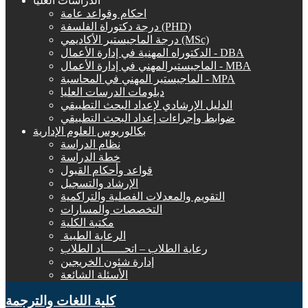
الدراسات العليا
احكام وقواعد عامة
درجة دكتوراة الفلسفة (PHD)
درجة الماجيستير الأكاديمي (MSc)
الدكتوراه المهنية في إدارة الأعمال - DBA
الماجيستيرالمهني في إدارة الأعمال - MBA
الماجيستير المهني في المحاسبة - MPA
دبلومات الدرسات العليا
الدليل الإرشادي لإعداد البحث التطبيقي
ضوابط وإجراءات إعداد البحث التطبيقي
بكالوريوس العلوم الإدارية
نظام الدراسة
خطة الدراسة
قواعد وأحكام القبول
الإرشاد والتسجيل
التقويم والمعدلات الفصلية والتراكمية
التخصصات والمسارات
مكتبة الكلية
الرعاية الطبية ‏
رعاية الطلاب – اتحــــــاد الطلاب
إدارة شئون الخريجين
الأسئلة الشائعة
كلية اللغات والترجمة