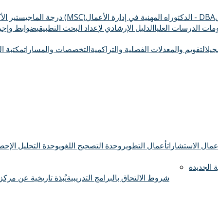
الدكتوراه المهنية في إدارة الأعمال - DBA
درجة الماجيستير الأكاديمي (MSC)
ومات الدرسات العليا
الدليل الإرشادي لإعداد البحث التطبيقي
ضوابط وإجرا
سجيل
التقويم والمعدلات الفصلية والتراكمية
التخصصات والمسارات
مكتبة ال
عمال الاستشارات
أعمال التطوير
وحدة التصحيح اللغوي
وحدة التحليل الإحصا
 الجديدة
شروط الالتحاق بالبرامج التدريبية
نُبذة تاريخية عن مركز 