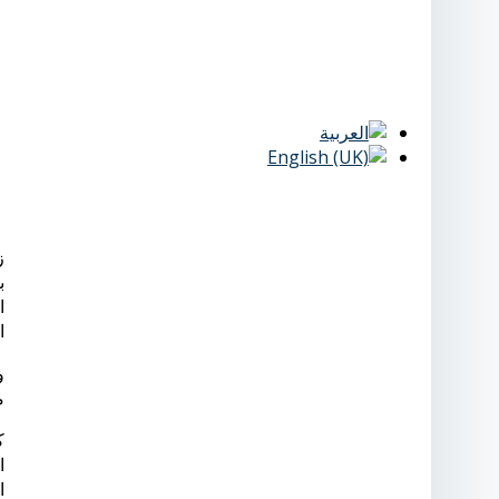
ز
ب
ا
ا
و
م
ك
ا
ا