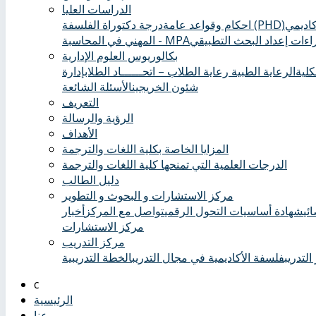
الدراسات العليا
درجة دكتوراة الفلسفة (PHD)
احكام وقواعد عامة
ءات إعداد البحث التطبيقي
المهني في المحاسبة - MPA
بكالوريوس العلوم الإدارية
كلية
الرعاية الطبية ‏
رعاية الطلاب – اتحــــــاد الطلاب
إدارة
شئون الخريجين
الأسئلة الشائعة
التعريف
الرؤية والرسالة
الأهداف
المزايا الخاصة بكلية اللغات والترجمة
الدرجات العلمية التي تمنحها كلية اللغات والترجمة
دليل الطالب
مركز الاستشارات و البحوث و التطوير
ئي
شهادة أساسيات التحول الرقمي
تواصل مع المركز
أخبار
مركز الاستشارات
مركز التدريب
التدريب
فلسفة الأكاديمية في مجال التدريب
الخطة التدريبية
الرئيسية
عنا