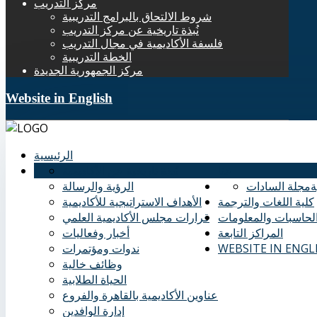
مركز التدريب
شروط الالتحاق بالبرامج التدريبية
نُبذة تاريخية عن مركز التدريب
فلسفة الأكاديمية في مجال التدريب
الخطة التدريبية
مركز الجمهورية الجديدة
Website in English
الرئيسية
عنا
نُبذة تاريخية عن الأكاديمية
ة
مجلة السادات
الرؤية والرسالة
كلية اللغات والترجمة
الأهداف الاستراتيجية للأكاديمية
الحاسبات والمعلومات
قرارات مجلس الأكاديمية العلمي
المراكز التابعة
أخبار وفعاليات
WEBSITE IN ENGL
ندوات ومؤتمرات
وظائف خالية
الحياة الطلابية
عناوين الأكاديمية بالقاهرة والفروع
إدارة الوافدين