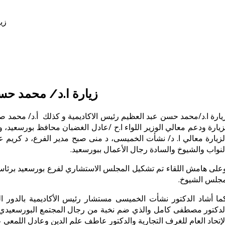
زي
زيارة ا.د/ محمد حسن
يارة ا.د/محمد حسن عبد العظيم رئيس الاكاديمية و كذلك
أ.د/ محمد ص
زيارة ودعم معالي الوزير اللواء ا.ح /عادل الغضبان محافظ بورسعيد،
لزيارة معالي ا. د/ نشأت الخميسى، د منى صبح مدير الفرع، د كريم 
لنواب والشيوخ والسادة رجال الأعمال ببورسعيد.
على هامش اللقاء تم تشكيل المجلس الاستشاري لفرع بورسعيد برئاس
جلس الشيوخ
.
ما أشاد الدكتور نشأت الخميسى مستشار رئيس الأكاديمية بالدور 
لدكتور مصطفى كامل والذي ضم نخبة من رجال المجتمع البورسعيدي وا
لإتحاد العام للغرف التجارية والدكتور عاطف علم الدين وعادل اللم