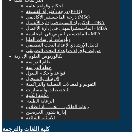
الدراسات العليا
احكام وقواعد عامة
درجة دكتوراة الفلسفة (PHD)
درجة الماجيستير الأكاديمي (MSc)
الدكتوراه المهنية في إدارة الأعمال - DBA
الماجيستيرالمهني في إدارة الأعمال - MBA
الماجيستير المهني في المحاسبة - MPA
دبلومات الدرسات العليا
الدليل الإرشادي لإعداد البحث التطبيقي
ضوابط وإجراءات إعداد البحث التطبيقي
بكالوريوس العلوم الإدارية
نظام الدراسة
خطة الدراسة
قواعد وأحكام القبول
الإرشاد والتسجيل
التقويم والمعدلات الفصلية والتراكمية
التخصصات والمسارات
مكتبة الكلية
الرعاية الطبية ‏
رعاية الطلاب – اتحــــــاد الطلاب
إدارة شئون الخريجين
الأسئلة الشائعة
كلية اللغات والترجمة