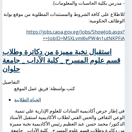
- مدرس بكلية الحاسبات والمعلومات).
للاطلاع على كافة الشروط والمستندات المطلوبة من موقع بوابة
الوظائف الحكومية:
https://jobs.caoa.gov.eg/Jobs/ShowJob.aspx?
JobID=MSXLvml6vPW4n1utNKPFiA==
استقبال نخبة مميزة من دكاترة وطلاب
قسم علوم المسرح _ كلية الآداب _ جامعة
حلوان
التفاصيل
كتب بواسطة:
فريق عمل الموقع
الحياة الطلابية
في إطار حرص أكاديمية السادات للعلوم الإدارية علي تنمية
الوعي الثقافي والحس الفني لطلاب الأكاديمية استقبل الأستاذ
الدكتور/ محمد حسن عبد العظيم رئيس الأكاديمية نخبة مميزة
من دكاترة وطلاب قسم علوم المسرح _ كلية الآداب _ جامعة