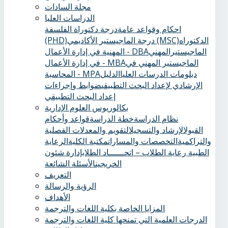
مجلة السادات
الدراسات العليا
احكام وقواعد عامة
درجة دكتوراة الفلسفة
الدكتوراه
درجة الماجيستير الأكاديمي (MSC)
(PHD)
الماجيستيرالمهني
المهنية في إدارة الأعمال - DBA
الماجيستير المهني في
في إدارة الأعمال - MBA
دبلومات الدرسات العليا
الدليل
المحاسبة - MPA
الإرشادي لإعداد البحث التطبيقي
ضوابط وإجراءات
إعداد البحث التطبيقي
بكالوريوس العلوم الإدارية
نظام الدراسة
خطة الدراسة
قواعد وأحكام
القبول
الإرشاد والتسجيل
التقويم والمعدلات الفصلية
والتراكمية
التخصصات والمسارات
مكتبة الكلية
الرعاية
الطبية ‏
رعاية الطلاب – اتحــــــاد الطلاب
إدارة شئون
الخريجين
الأسئلة الشائعة
التعريف
الرؤية والرسالة
الأهداف
المزايا الخاصة بكلية اللغات والترجمة
الدرجات العلمية التي تمنحها كلية اللغات والترجمة