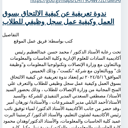
https://goo.gl/maps/LHiT9Q4W7zLruMtF6
ندوة تعريفية عن كيفية الالتحاق بسوق
العمل وكيفية عمل سجل وظيفي للطلاب
التفاصيل
كتب بواسطة:
فريق عمل الموقع
تحت رعاية الأستاذ الدكتور / محمد حسن عبدالعظيم رئيس
أكاديمية السادات للعلوم الإدارية وكلية الحاسبات والمعلومات
وبالتعاون مع وزارة الإتصالات وتكنولوجيا المعلومات و"وظيفة
تك" ووبالتعاون مع شركة "نكست"، وذلك الخميس
الموافق٢٠٢٤/٥/١٦ تم إنعقاد ندوة تعريفية عن كيفية الالتحاق
بسوق العمل وكيفية عمل سجل وظيفي للطلاب والتعرف علي
المنح المجانية من وزارة الإتصالات للطلاب ، وذلك بحضور السيد
الأستاذ/ مصطفي السعدني المدير التنفيذي للشركة ،والسيد
الأستاذ/أحمد البابلي مدير المشروعات ، والأستاذة/ نورهان أمير
،وقد حضر من جانب الأكاديمية الأستاذ الدكتور/ لمياء توفيق نائب
رئيس الأكاديمية لشئون التعليم، والأستاذ الدكتور/ كرستينا البرت
عميد كلية الحاسبات والمعلومات، والأستاذ الدكتور/وهدان محمود
كلية الحاسبات والمعلومات ، والدكتور/ بدرية نبيل وكيل كلية