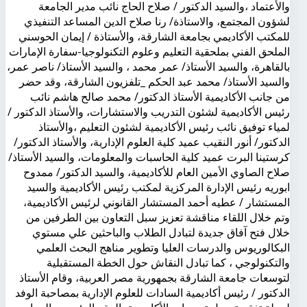
والأعتماد ،والسيد الدكتور / صلاح الحاج نائب مدير الجامعة
لشؤون المجتمع، والاستاذة/ رنا صلاح الدين المساعد التنفيذي
للمكتب الأكاديمي بجامعة الشارقة، والأستاذة / إيمان الحوسني
الملحق الفني بملحقية التعليم وعلوم التكنولوجيا-سفارة الإمارات
بالقاهرة، والسيد الأستاذ/ عمر محمد ، والسيد الأستاذ/ ناصر عمر،
والسيد الأستاذ/ محمد عبد الحكم _تلفزيون الشارقة، وقد حضر
من جانب الأكاديمية الأستاذ الدكتور/ محمد صالح هاشم نائب
رئيس الأكاديمية لشئون التدريب والاستشارات، والأستاذ الدكتور /
لمياء توفيق نائب رئيس الأكاديمية لشئون التعليم ،والأستاذ
الدكتور/ أنور النقيب عميد كلية العلوم الإدارية، والأستاذ الدكتور/
كرستينا البرت عميد كلية الحاسبات والمعلومات، والسيد الأستاذ/
صلاح الصاوي الأمين العام للأكاديمية، والسيد الدكتور/ ممدوح
ابوريه رئيس الإدارة المركزية لمكتب رئيس الأكاديمية والسيد
المستشار / عطيه أحمد المستشار القانوني لرئيس الأكاديمية،
وتم خلال اللقاء مناقشة تعزيز سبل التعاون بين الطرفين من
خلال فتح آفاق جديدة لتبادل الطلاب والباحثين علي مستوي
البكالوريوس والدرسات العليا وتطوير مناهج البحث العلمي
والتكنولوجي ، كما تبادل النقاش حول الخطة المستقبلية
لتوسعات جامعة الشارقة بجمهورية مصر العربية، وقام الأستاذ
الدكتور / رئيس أكاديمية السادات للعلوم الإدارية بمصاحبة الوفد