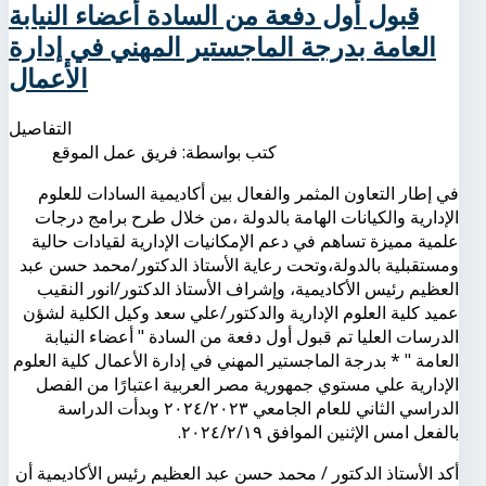
قبول أول دفعة من السادة أعضاء النيابة
العامة بدرجة الماجستير المهني في إدارة
الأعمال
التفاصيل
كتب بواسطة:
فريق عمل الموقع
في إطار التعاون المثمر والفعال بين أكاديمية السادات للعلوم
الإدارية والكيانات الهامة بالدولة ،من خلال طرح برامج درجات
علمية مميزة تساهم في دعم الإمكانيات الإدارية لقيادات حالية
ومستقبلية بالدولة،وتحت رعاية الأستاذ الدكتور/محمد حسن عبد
العظيم رئيس الأكاديمية، وإشراف الأستاذ الدكتور/انور النقيب
عميد كلية العلوم الإدارية والدكتور/علي سعد وكيل الكلية لشؤن
الدرسات العليا تم قبول أول دفعة من السادة " أعضاء النيابة
العامة " * بدرجة الماجستير المهني في إدارة الأعمال كلية العلوم
الإدارية علي مستوي جمهورية مصر العربية اعتبارًا من الفصل
الدراسي الثاني للعام الجامعي ٢٠٢٤/٢٠٢٣ وبدأت الدراسة
بالفعل امس الإثنين الموافق ٢٠٢٤/٢/١٩.
أكد الأستاذ الدكتور / محمد حسن عبد العظيم رئيس الأكاديمية أن