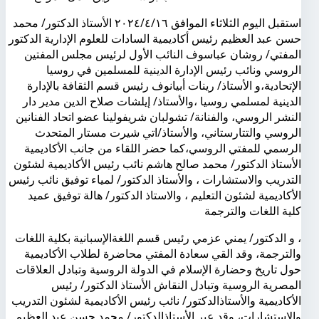
استقبل اليوم الثلاثاء الموافق ٢٠٢٤/٤/١٦ الأستاذ الدكتور/ محمد
حسن عبد العظيم رئيس أكاديمية السادات للعلوم الإدارية الدكتور
المفتي/ روشان عباسوف النائب الأول لرئيس مجلس المفتين
الروسي ونائب رئيس الإدارة الدينية للمسلمين في روسيا
الإتحادية،و الأستاذ/ رينات أبيانوف رئيس قسم الثقافة بالإدارة
الدينية لمسلمي روسيا ،والأستاذ/ إيلشات صلاح الدين مدير دار
النشر الروسي، والفنانة/ تشولبان شريفولينا عضو اتحاد الفنانين
الروسي والتتارستاني، والأستاذ/اتي شيرت مستار المتحدث
الرسمي للمفتي الروسي،كما حضر اللقاء من جانب الأكاديمية
الأستاذ الدكتور/ محمد صالح هاشم نائب رئيس الأكاديمية لشئون
التدريب والاستشارات ، والأستاذ الدكتور/ لمياء توفيق نائب رئيس
الأكاديمية لشئون التعليم ، والاستاذ الدكتور/ هالة توفيق عميد
كلية اللغات والترجمة
، و الدكتور/ يمني عزمي رئيس قسم اللغةالإسبانية بكلية اللغات
والترجمة، وقد القي سعادة المفتي محاضرة لطلاب الأكاديمية
حول تاريخ وحضارة الإسلام في الدولة الروسية وتبادل العلاقات
المصرية الروسية وتبادل النقاش الأستاذ الدكتور/ رئيس
الأكاديمية والأستاذالدكتور/ نائب رئيس الأكاديمية لشئون التدريب
والاستشارات، وقد عبر الأستاذالدكتور/ محمد حسن عبد العظيم