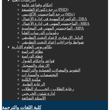
الدراسات العليا
احكام وقواعد عامة
درجة دكتوراة الفلسفة (PHD)
درجة الماجيستير الأكاديمي (MSc)
الدكتوراه المهنية في إدارة الأعمال - DBA
الماجيستيرالمهني في إدارة الأعمال - MBA
الماجيستير المهني في المحاسبة - MPA
دبلومات الدرسات العليا
الدليل الإرشادي لإعداد البحث التطبيقي
ضوابط وإجراءات إعداد البحث التطبيقي
بكالوريوس العلوم الإدارية
نظام الدراسة
خطة الدراسة
قواعد وأحكام القبول
الإرشاد والتسجيل
التقويم والمعدلات الفصلية والتراكمية
التخصصات والمسارات
مكتبة الكلية
الرعاية الطبية ‏
رعاية الطلاب – اتحــــــاد الطلاب
إدارة شئون الخريجين
الأسئلة الشائعة
كلية اللغات والترجمة