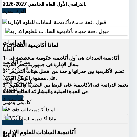
الدراسي الأول للعام الجامعي 2027-2026.
اقراء المزيد
الدراسات
لماذا أكاديمية السادات ؟
العليا
1- أكاديمية السادات هى أول أكاديمية حكومية متخصصة فى
تطرح أكاديمية
مجال الإدارة فى جمهورية مصر العربية.
السادات عدة
2- تضم الأكاديمية بين جدرانها واحدة من أفضل هيئات التدريس
برامج متميزة
على مستوى الوطن العربى.
للدراسات العليا
3- تعتمد الدراسة فى الأكاديمية على الربط بين النظرية والتطبيق
من دكتوراة
فى الحياة العملية والمشاركة الفعلية للطلبة.
وماجيستير
اقرأ المزيد
أكاديمي ومهني
في عدة
تخصصات
اقرأ المزيد
أكاديمية السادات للعلوم الإدارية
الرؤية