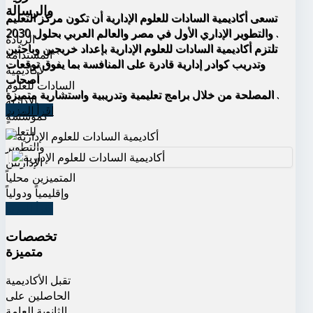
والرسالة
تسعى أكاديمية السادات للعلوم الإدارية أن تكون مركز التعليم
والتطوير الإداري الأول في مصر والعالم العربي بحلول 2030 .
الريادة
تلتزم أكاديمية السادات للعلوم الإدارية بإعداد خريجين وباحثين
المستدامة
وتدريب كوادر إدارية قادرة على المنافسة بما يفوق توقعات
لأكاديمية
أصحاب
السادات للعلوم
المصلحة من خلال برامج تعليمية وتدريبية واستشارية متميزة .
الإدارية
اقرأ المزيد
كمؤسسةٍ
للتعليم
والتطوير
الإداريين
المتميزين محلياً
وإقليمياً ودولياً
اقرأ المزيد
تخصصات
متميزة
تقبل الأكاديمية
الحاصلين على
الثانوية العامة