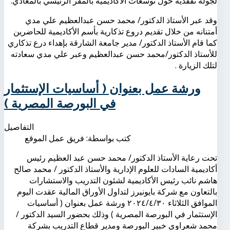
لجولة تفقدية حول توسعات الأكاديمية بالمقر الرئيسي بالمعادي.
وقد عبر الأستاذ الدكتور/ محمد حسن عبدالعظيم علي مدي
أمتنانه من خلال تقديم دروع تذكارية بأسم الأكاديمية للحاضرين
كما قام الأستاذ الدكتور/ مدير جامعة الشارقة بإهداء درع تذكاري
للأستاذ الدكتور/محمد حسن عبدالعظيم وعبر علي مدي سعادته
لتلك الزيارة .
ورشة عمل بعنوان ( أساسيات الإستثمار
في البورصة المصرية )
التفاصيل
كتب بواسطة:
فريق عمل الموقع
تحت رعاية الأستاذ الدكتور/ محمد حسن عبد العظيم رئيس
أكاديمية السادات للعلوم الإدارية والأستاذ الدكتور / محمد صالح
هاشم نائب رئيس الأكاديمية لشئون التدريب والاستشارات
بالتعاون مع شركة بايونيرز لتداول الأوراق المالية عقدت اليوم
الموافق الثلاثاء ٢٠٢٤/٤/٣٠ ورشة عمل بعنوان ( أساسيات
الإستثمار في البورصة المصرية ) وذلك بحضور السيد الدكتور /
محمد شعراوي خبير البورصة ومدير قطاع التدريب بشركة