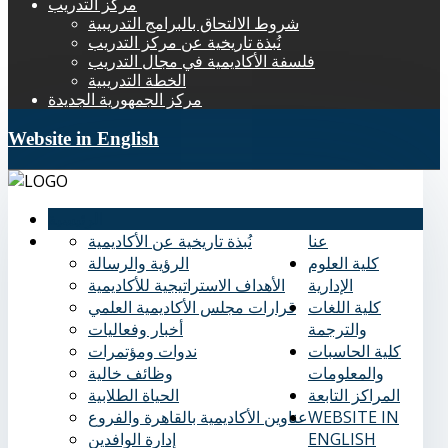
مركز التدريب
شروط الالتحاق بالبرامج التدريبية
نُبذة تاريخية عن مركز التدريب
فلسفة الأكاديمية في مجال التدريب
الخطة التدريبية
مركز الجمهورية الجديدة
Website in English
الرئيسية
عنا
نُبذة تاريخية عن الأكاديمية
كلية العلوم
الرؤية والرسالة
الإدارية
الأهداف الاستراتيجية للأكاديمية
كلية اللغات
قرارات مجلس الأكاديمية العلمي
والترجمة
أخبار وفعاليات
كلية الحاسبات
ندوات ومؤتمرات
والمعلومات
وظائف خالية
المراكز التابعة
الحياة الطلابية
WEBSITE IN
عناوين الأكاديمية بالقاهرة والفروع
ENGLISH
إدارة الوافدين