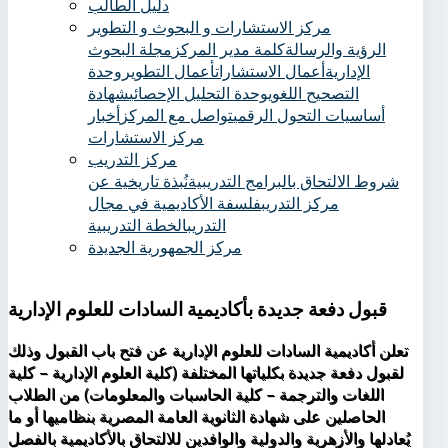
دليل الطالب
مركز الاستشارات و البحوث و التطوير
الرؤية والرسالة
كلمة مدير المركز
مجلة البحوث
الإدارية
أعمال الاستشارات
أعمال التطوير
وحدة
التصحيح اللغوي
وحدة التحليل الإحصائي
شهادة
أساسيات التحول الرقمي
تواصل مع المركز
أخبار
مركز الاستشارات
مركز التدريب
شروط الالتحاق بالبرامج التدريبية
نُبذة تاريخية عن
مركز التدريب
فلسفة الأكاديمية في مجال
التدريب
الخطة التدريبية
مركز الجمهورية الجديدة
قبول دفعة جديدة بأكاديمية السادات للعلوم الإدارية
تعلن أكاديمية السادات للعلوم الإدارية عن فتح باب القبول وذلك
لقبول دفعة جديدة بكلياتها المختلفة (كلية العلوم الإدارية – كلية
اللغات والترجمة – كلية الحاسبات والمعلومات) من الطلاب
الحاصلين على شهادة الثانوية العامة المصرية بنظاميها أو ما
يُعادلها والأزهرية والدولية والوافدين للالتحاق بالأكاديمية بالفصل