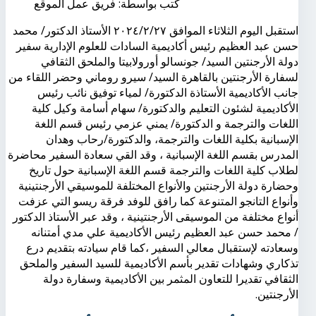
كتب بواسطة:
فريق عمل الموقع
استقبل اليوم الثلاثاء الموافق ٢٠٢٤/٢/٢٧ الأستاذ الدكتور/ محمد
حسن عبد العظيم رئيس أكاديمية السادات للعلوم الإدارية سفير
دولة الأرجنتين السيد/ جونسالو أورولابيتا والملحق الثقافي
لسفارة الأرجنتين بالقاهرة السيد/ سيرو روماني وحضر اللقاء من
جانب الأكاديمية الأستاذة الدكتورة/ لمياء توفيق نائب رئيس
الأكاديمية لشئون التعليم والدكتورة/ سهام أسامة وكيل كلية
اللغات والترجمة و الدكتورة/ يمني عزمي رئيس قسم اللغة
الإسبانية بكلية اللغات والترجمة، والدكتورة/رحاب وهدان
المدرس بقسم اللغة الإسبانية ، وقد القي سعادة السفير محاضرة
لطلاب كلية اللغات والترجمة قسم اللغة الإسبانية حول تاريخ
وحضارة دولة الأرجنتين والأنواع المختلفة للموسيقي الأرجنتينية
وأنواع التانجو المتنوعة كما رافق للوفد فرقة ريسو التي عزفت
أنواع مختلفة من الموسيقى الأرجنتينية ، وقد عبر الأستاذ الدكتور
/ محمد حسن عبد العظيم رئيس الأكاديمية علي مدي أمتنانه
وسعادته لإستقبال معالي السفير ،كما قام سيادته بتقديم درع
تذكاري وشهادات تقدير بأسم الأكاديمية للسيد السفير والملحق
الثقافي تقديرا للتعاون المثمر بين الأكاديمية وسفارة دولة
الأرجنتين.