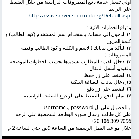
اولي تفعيل خدمة دفع المصروفات الدراسية من خلال الضغط
علي الرابط:
https://ssis-server.scc.cu.edu.eg/Default.asp
واتباع الخطوات الآتية :
١) الدخول إلى حسابك باستخدام اسم المستخدم (كود الطالب) و
كلمة المرور
٢) التأكد من بياناتك (الاسم و الكلية و كود الطالب وقيمة
المصروفات )
٣) ادخال القيمة المطلوب تسديدها بحسب الخطوات الموضحة
بالفيديو أسفل المقال
٤) الضغط على زر حفظ
٥) إدخال بيانات البطاقة البنكية
٦) الضغط على زر دفع
٧) اتمام الدفع و الضغط على الرجوع للصفحة الرئيسية
وللحصول علي ال password و username
علي كل طالب ارسال صورة البطاقة الشخصية علي الرقم
خلال مواعيد العمل الرسمية من الساعة 9ص حتي الساعة 2 م