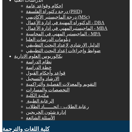
الدراسات العليا
احكام وقواعد عامة
درجة دكتوراة الفلسفة (PHD)
درجة الماجيستير الأكاديمي (MSc)
الدكتوراه المهنية في إدارة الأعمال - DBA
الماجيستيرالمهني في إدارة الأعمال - MBA
الماجيستير المهني في المحاسبة - MPA
دبلومات الدرسات العليا
الدليل الإرشادي لإعداد البحث التطبيقي
ضوابط وإجراءات إعداد البحث التطبيقي
بكالوريوس العلوم الإدارية
نظام الدراسة
خطة الدراسة
قواعد وأحكام القبول
الإرشاد والتسجيل
التقويم والمعدلات الفصلية والتراكمية
التخصصات والمسارات
مكتبة الكلية
الرعاية الطبية ‏
رعاية الطلاب – اتحــــــاد الطلاب
إدارة شئون الخريجين
الأسئلة الشائعة
كلية اللغات والترجمة