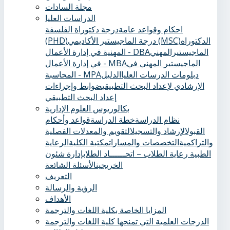
مجلة السادات
الدراسات العليا
احكام وقواعد عامة
درجة دكتوراة الفلسفة
الدكتوراه
درجة الماجيستير الأكاديمي (MSC)
(PHD)
الماجيستيرالمهني
المهنية في إدارة الأعمال - DBA
الماجيستير المهني في
في إدارة الأعمال - MBA
دبلومات الدرسات العليا
الدليل
المحاسبة - MPA
الإرشادي لإعداد البحث التطبيقي
ضوابط وإجراءات
إعداد البحث التطبيقي
بكالوريوس العلوم الإدارية
نظام الدراسة
خطة الدراسة
قواعد وأحكام
القبول
الإرشاد والتسجيل
التقويم والمعدلات الفصلية
والتراكمية
التخصصات والمسارات
مكتبة الكلية
الرعاية
الطبية ‏
رعاية الطلاب – اتحــــــاد الطلاب
إدارة شئون
الخريجين
الأسئلة الشائعة
التعريف
الرؤية والرسالة
الأهداف
المزايا الخاصة بكلية اللغات والترجمة
الدرجات العلمية التي تمنحها كلية اللغات والترجمة