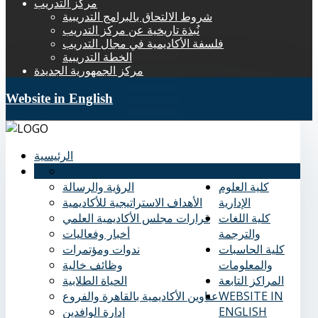
مركز التدريب
شروط الالتحاق بالبرامج التدريبية
نُبذة تاريخية عن مركز التدريب
فلسفة الأكاديمية في مجال التدريب
الخطة التدريبية
مركز الجمهورية الجديدة
Website in English
الرئيسية
عنا
نُبذة تاريخية عن الأكاديمية
كلية العلوم
الرؤية والرسالة
الإدارية
الأهداف الاستراتيجية للأكاديمية
كلية اللغات
قرارات مجلس الأكاديمية العلمي
والترجمة
أخبار وفعاليات
كلية الحاسبات
ندوات ومؤتمرات
والمعلومات
وظائف خالية
المراكز التابعة
الحياة الطلابية
WEBSITE IN
عناوين الأكاديمية بالقاهرة والفروع
ENGLISH
إدارة الوافدين