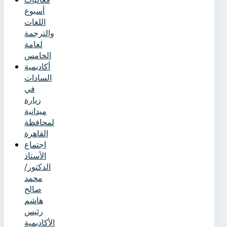
أسبوع
اللغات
والترجمة
لعامة
الخامس
أكاديمية
السادات
في
زيارة
ميدانية
لمحافظة
القاهرة
اجتماع
الأستاذ
الدكتور/
محمد
صالح
هاشم
رئيس
الأكاديمية