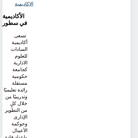
الاكاديمية
الأكاديمية
في سطور
تسعى
أكاديمية
السادات
للعلوم
الادارية
كجامعة
حكومية
مستقلة
رائدة تعليميًا
وتدريبيًا من
خلال كلٍ
من التطوير
الإدارى
وحوكمة
الأعمال
وإعداد قادة