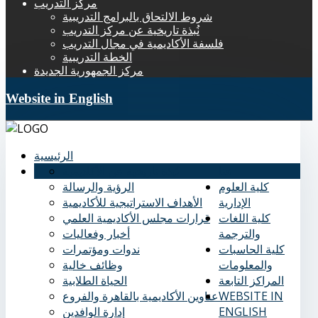
مركز التدريب
شروط الالتحاق بالبرامج التدريبية
نُبذة تاريخية عن مركز التدريب
فلسفة الأكاديمية في مجال التدريب
الخطة التدريبية
مركز الجمهورية الجديدة
Website in English
الرئيسية
عنا
نُبذة تاريخية عن الأكاديمية
كلية العلوم
الرؤية والرسالة
الإدارية
الأهداف الاستراتيجية للأكاديمية
كلية اللغات
قرارات مجلس الأكاديمية العلمي
والترجمة
أخبار وفعاليات
كلية الحاسبات
ندوات ومؤتمرات
والمعلومات
وظائف خالية
المراكز التابعة
الحياة الطلابية
WEBSITE IN
عناوين الأكاديمية بالقاهرة والفروع
ENGLISH
إدارة الوافدين