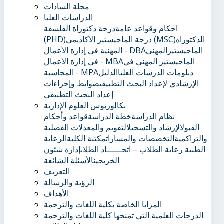
مجلة السادات
الدراسات العليا
احكام وقواعد عامة
درجة دكتوراة الفلسفة
الدكتوراه
درجة الماجيستير الأكاديمي (MSC)
(PHD)
الماجيستيرالمهني
المهنية في إدارة الأعمال - DBA
الماجيستير المهني في
في إدارة الأعمال - MBA
دبلومات الدرسات العليا
الدليل
المحاسبة - MPA
الإرشادي لإعداد البحث التطبيقي
ضوابط وإجراءات
إعداد البحث التطبيقي
بكالوريوس العلوم الإدارية
نظام الدراسة
خطة الدراسة
قواعد وأحكام
القبول
الإرشاد والتسجيل
التقويم والمعدلات الفصلية
والتراكمية
التخصصات والمسارات
مكتبة الكلية
الرعاية
الطبية ‏
رعاية الطلاب – اتحــــــاد الطلاب
إدارة شئون
الخريجين
الأسئلة الشائعة
التعريف
الرؤية والرسالة
الأهداف
المزايا الخاصة بكلية اللغات والترجمة
الدرجات العلمية التي تمنحها كلية اللغات والترجمة