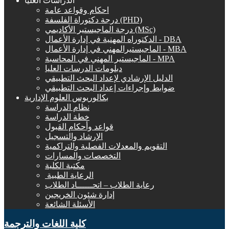
الدراسات العليا
احكام وقواعد عامة
درجة دكتوراة الفلسفة (PHD)
درجة الماجيستير الأكاديمي (MSc)
الدكتوراه المهنية في إدارة الأعمال - DBA
الماجيستيرالمهني في إدارة الأعمال - MBA
الماجيستير المهني في المحاسبة - MPA
دبلومات الدرسات العليا
الدليل الإرشادي لإعداد البحث التطبيقي
ضوابط وإجراءات إعداد البحث التطبيقي
بكالوريوس العلوم الإدارية
نظام الدراسة
خطة الدراسة
قواعد وأحكام القبول
الإرشاد والتسجيل
التقويم والمعدلات الفصلية والتراكمية
التخصصات والمسارات
مكتبة الكلية
الرعاية الطبية ‏
رعاية الطلاب – اتحــــــاد الطلاب
إدارة شئون الخريجين
الأسئلة الشائعة
كلية اللغات والترجمة