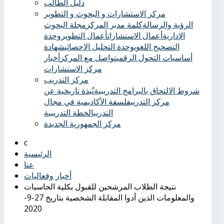
دليل الطالب
مركز الاستشارات و البحوث و التطوير
الرؤية والرسالة
كلمة مدير المركز
مجلة البحوث
الإدارية
أعمال الاستشارات
أعمال التطوير
وحدة
التصحيح اللغوي
وحدة التحليل الإحصائي
شهادة
أساسيات التحول الرقمي
تواصل مع المركز
أخبار
مركز الاستشارات
مركز التدريب
شروط الالتحاق بالبرامج التدريبية
نُبذة تاريخية عن
مركز التدريب
فلسفة الأكاديمية في مجال
التدريب
الخطة التدريبية
مركز الجمهورية الجديدة
الرئيسية
عنا
أخبار وفعاليات
نتيجة الطلاب المرشحين للقبول بكلية الحاسبات
والمعلومات الذين أدوا المقابلة الشخصية بتاريخ 27-9-
2020