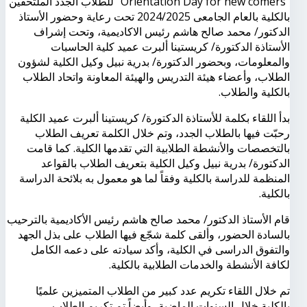
"Orientation Day for new comers" للطلاب الجدد الملتحقين
بالكلية بالعام الجامعى 2024/2025 تحت رعاية وحضور الأستاذ
الدكتور/ محمد صالح هاشم رئيس الاكاديمية، وتحت إشراف
الأستاذة الدكتورة/ كريستينا ألبرت عميد كلية الحاسبات
والمعلومات، وبحضور الدكتورة/ بدرية نبيل وكيل الكلية لشؤون
الطلاب، وأعضاء هيئة التدريس والهيئة المعاونة واتحاد الطلاب
بالكلية والطلاب.
بدأ اللقاء بكلمة للأستاذة الدكتورة/ كريستينا ألبرت عميد الكلية
رحبّت فيها بالطلاب الجدد، وتم خلال الكلمة تعريف الطلاب
بالتخصصات والأنشطة الطلابية التي تقدمها الكلية. كما قامت
الدكتورة/ بدرية نبيل وكيل الكلية بتعريف الطلاب بالقواعد
المنظمة للدراسة بالكلية وفقاً لما هو معمول به بلائحة الدراسة
بالكلية.
قام الأستاذ الدكتور/ محمد صالح هاشم رئيس الأكاديمية بالترحيب
بالسادة الحضور، وألقى كلمة شجّع فيها الطلاب على بذل الجهد
والتفوق الدراسى في الكلية، وأكد سيادته على دعمه الكامل
لكافة الأنشطة والخدمات الطلابية بالكلية.
تم خلال اللقاء تكريم عدد كبير من الطلاب المتميزين علميًا
بالكلية خلال السنوات الماضية، وأيضاً تم تكريم الطلاب