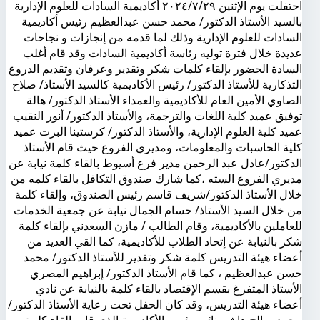
احتفلت يوم الإثنين ٢٠٢٤/٧/٢٩ أكاديمية السادات للعلوم الإدارية
بالسيد الأستاذ الدكتور/ محمد حسن عبدالعظيم رئيس أكاديمية
السادات للعلوم الإدارية وذلك لما قدمه من إنجازات و نجاحات
عديدة خلال فترة توليه رئاسة أكاديمية السادات وقد قام أغلب
السادة الحضور بإلقاء كلمات شكر وتقدير وعرفان وتقديم الدروع
التذكارية للأستاذ الدكتور/ رئيس الأكاديمية كالسيد الأستاذ/ صلاح
الصاوي الأمين العام للأكاديمية والعمداء الأستاذ الدكتور/ هالة
توفيق عميد كلية اللغات والترجمة، والأستاذ الدكتور/ أنور النقيب
عميد كلية العلوم الإدارية، والأستاذ الدكتور/ كرستينا البرت عميد
كلية الحاسبات والمعلومات، ومديري الفروع حيث قام الأستاذ
الدكتور/عادل عبد الرحمن مدير فرع أسيوط بالقاء كلمة نيابة عن
مديري الفروع السته ،كما شارك صندوق التكافل بالقاء كلمه من
خلال الأستاذ الدكتور/شريف قاسم رئيس الصندوق، وإلقاء كلمة
من خلال السيد الأستاذ/ حسام الجمال نيابة عن جمعية الخدمات
للعاملين بالأكاديمية، وقام الطالب / مازن السعدني بإلقاء كلمة
شكر بالنيابة عن إتحاد الطلاب للأكاديمية، كما القي العديد من
أعضاء هيئة التدريس كلمة شكر وتقدير للأستاذ الدكتور/ محمد
حسن عبدالعظيم ، كما قام الأستاذ الدكتور/ إبراهيم المصري
الأستاذ المتفرغ بقسم الإقتصاد بالقاء كلمة بالنيابة عن نادي
أعضاء هيئة التدريس، وقد كان الحفل تحت رعاية الأستاذ الدكتور/