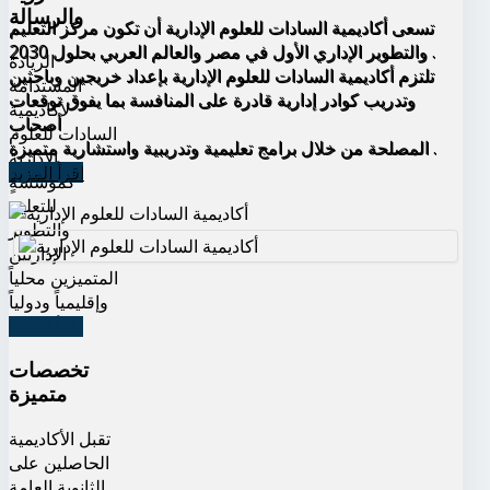
والرسالة
تسعى أكاديمية السادات للعلوم الإدارية أن تكون مركز التعليم
والتطوير الإداري الأول في مصر والعالم العربي بحلول 2030 .
الريادة
تلتزم أكاديمية السادات للعلوم الإدارية بإعداد خريجين وباحثين
المستدامة
وتدريب كوادر إدارية قادرة على المنافسة بما يفوق توقعات
لأكاديمية
أصحاب
السادات للعلوم
المصلحة من خلال برامج تعليمية وتدريبية واستشارية متميزة .
الإدارية
اقرأ المزيد
كمؤسسةٍ
للتعليم
والتطوير
الإداريين
المتميزين محلياً
وإقليمياً ودولياً
اقرأ المزيد
تخصصات
متميزة
تقبل الأكاديمية
الحاصلين على
الثانوية العامة