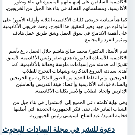
الأكاديمية السابقين على إسهاماتهم المتميزة في بناء وتطور
الأكاديمية، ومساهماتهم الفعالة في بناء هذا الجيل من الخريجين.
كما هنأ سيادته خريجى كليات الأكاديمية الثلاثة وأولياء الأمور؛ على
ما بذلوه من جهد وفير لتحقيق هذا النجاح، وحث خريجى الأكاديمية
على أهمية الاندماج في سوق العمل وشق طريق عمل هادف
ومثمر للفرد والمجتمع.
قدم الأستاذ الدكتور/ محمد صالح هاشم خلال الحفل درع بأسم
الاكاديمية للأستاذة الدكتورة/ هدي صقر رئيس الأكاديمية الأسبق
تقديرًا لما قدمته من إسهامات ملوسة وفعالة بالأكاديمية، كما
أهدى سيادته الدروع التذكارية وشهادات التخرج للطلاب
الخريجين، وتم التقاط العديد من الصور التذكارية مع الخريجين
والسادة قيادات الأكاديمية وأعضاء هيئة التدريس والعاملين
الإداريين واتحاد الطلاب والأسر بكليات الأكاديمية.
وفى نهاية كلمته دعى الجميع إلى الإستمرار في بناء جيل من
الشباب القادر على تبنى فكر الجمهورية الجديدة التي أطلقها
فخامة السيد/ عبد الفتاح السيسى رئيس الجمهورية.
دعوة للنشر في مجلة السادات للبحوث