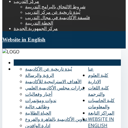
مركز التدريب
شروط الالتحاق بالبرامج التدريبية
نُبذة تاريخية عن مركز التدريب
فلسفة الأكاديمية في مجال التدريب
الخطة التدريبية
مركز الجمهورية الجديدة
Website in English
الرئيسية
عنا
نُبذة تاريخية عن الأكاديمية
كلية العلوم
الرؤية والرسالة
الإدارية
الأهداف الاستراتيجية للأكاديمية
كلية اللغات
قرارات مجلس الأكاديمية العلمي
والترجمة
أخبار وفعاليات
كلية الحاسبات
ندوات ومؤتمرات
والمعلومات
وظائف خالية
المراكز التابعة
الحياة الطلابية
WEBSITE IN
عناوين الأكاديمية بالقاهرة والفروع
ENGLISH
إدارة الوافدين