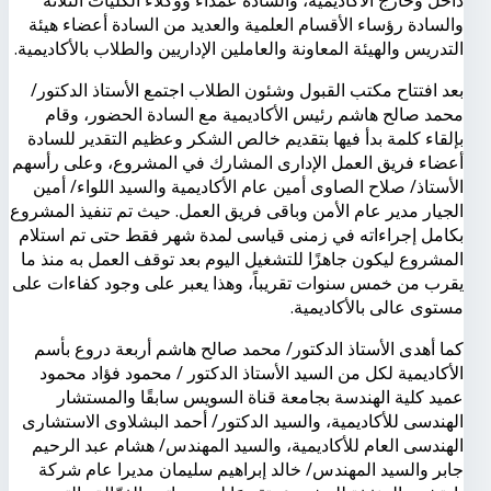
داخل وخارج الأكاديمية، والسادة عمداء ووكلاء الكليات الثلاثة
والسادة رؤساء الأقسام العلمية والعديد من السادة أعضاء هيئة
التدريس والهيئة المعاونة والعاملين الإداريين والطلاب بالأكاديمية.
بعد افتتاح مكتب القبول وشئون الطلاب اجتمع الأستاذ الدكتور/
محمد صالح هاشم رئيس الأكاديمية مع السادة الحضور، وقام
بإلقاء كلمة بدأ فيها بتقديم خالص الشكر وعظيم التقدير للسادة
أعضاء فريق العمل الإدارى المشارك في المشروع، وعلى رأسهم
الأستاذ/ صلاح الصاوى أمين عام الأكاديمية والسيد اللواء/ أمين
الجيار مدير عام الأمن وباقى فريق العمل. حيث تم تنفيذ المشروع
بكامل إجراءاته في زمنى قياسى لمدة شهر فقط حتى تم استلام
المشروع ليكون جاهزًا للتشغيل اليوم بعد توقف العمل به منذ ما
يقرب من خمس سنوات تقريباً، وهذا يعبر على وجود كفاءات على
مستوى عالى بالأكاديمية.
كما أهدى الأستاذ الدكتور/ محمد صالح هاشم أربعة دروع بأسم
الأكاديمية لكل من السيد الأستاذ الدكتور / محمود فؤاد محمود
عميد كلية الهندسة بجامعة قناة السويس سابقًا والمستشار
الهندسى للأكاديمية، والسيد الدكتور/ أحمد البشلاوى الاستشارى
الهندسى العام للأكاديمية، والسيد المهندس/ هشام عبد الرحيم
جابر والسيد المهندس/ خالد إبراهيم سليمان مديرا عام شركة