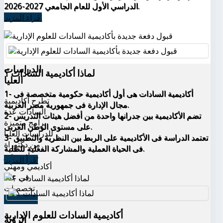
الدراسي الأول للعام الجامعي 2027-2026.
اقراء المزيد
الدراسات
لماذا أكاديمية السادات ؟
العليا
1- أكاديمية السادات هى أول أكاديمية حكومية متخصصة فى
تطرح أكاديمية
مجال الإدارة فى جمهورية مصر العربية.
السادات عدة
2- تضم الأكاديمية بين جدرانها واحدة من أفضل هيئات التدريس
برامج متميزة
على مستوى الوطن العربى.
للدراسات العليا
3- تعتمد الدراسة فى الأكاديمية على الربط بين النظرية والتطبيق
من دكتوراة
فى الحياة العملية والمشاركة الفعلية للطلبة.
وماجيستير
اقرأ المزيد
أكاديمي ومهني
في عدة
تخصصات
اقرأ المزيد
أكاديمية السادات للعلوم الإدارية
الرؤية