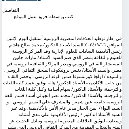
التفاصيل
كتب بواسطة:
فريق عمل الموقع
في إطار توطيد العلاقات المصرية الروسية أستقبل اليوم الإثنين
الموافق ٢٠٢٤/٩/١٦ السيد الأستاذ الدكتور/ محمد صالح هاشم
رئيس أكاديمية السادات للعلوم الإدارية وفد المراكز الروسية
للعلوم والثقافة بمصر الذي ضم السيد الأستاذ/ مارات جاتين
المستشار الثقافي الروسي ومدير المراكز الثقافية الروسية في
مصر، والسيد الأستاذ/ دنيس برونيكوف الملحق الثقافي الروسي،
والسيده / اولجا كوزنتسوفا ضمن الوفد الروسي ، وحضر اللقاء
من جانب الأكاديمية الأستاذ الدكتور/ هالة توفيق عميد كلية اللغات
والترجمة، والأستاذ الدكتور/ سهام أسامة وكيل كلية اللغات
والترجمة، والأستاذ الدكتور/ محمد نصر الجبالي أستاذ قسم اللغة
الروسية جامعة عين شمس والمشرف علي القسم الروسي ، و
السيد اللواء/ أيمن الجيار مدير عام الأمن بالأكاديمية، وقد عبر
السيد الأستاذ الدكتور / رئيس الأكاديمية علي مدي أمتنانه
وسعادته لتوثيق العلاقات المصرية الروسية وتبادل الحديث عن
المنح والبعثات المقدمة من المركز الثقافي الروسي الذي يشير