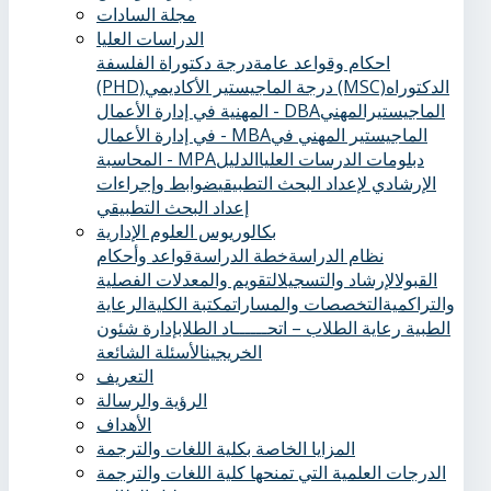
مجلة السادات
الدراسات العليا
احكام وقواعد عامة
درجة دكتوراة الفلسفة
الدكتوراه
درجة الماجيستير الأكاديمي (MSC)
(PHD)
الماجيستيرالمهني
المهنية في إدارة الأعمال - DBA
الماجيستير المهني في
في إدارة الأعمال - MBA
دبلومات الدرسات العليا
الدليل
المحاسبة - MPA
الإرشادي لإعداد البحث التطبيقي
ضوابط وإجراءات
إعداد البحث التطبيقي
بكالوريوس العلوم الإدارية
نظام الدراسة
خطة الدراسة
قواعد وأحكام
القبول
الإرشاد والتسجيل
التقويم والمعدلات الفصلية
والتراكمية
التخصصات والمسارات
مكتبة الكلية
الرعاية
الطبية ‏
رعاية الطلاب – اتحــــــاد الطلاب
إدارة شئون
الخريجين
الأسئلة الشائعة
التعريف
الرؤية والرسالة
الأهداف
المزايا الخاصة بكلية اللغات والترجمة
الدرجات العلمية التي تمنحها كلية اللغات والترجمة