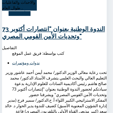
والاحداث والفاعليات
طوال العام ..
اقرأ التفاصيل
الندوة الوطنية بعنوان "انتصارات أكتوبر 73
وتحديات الأمن القومي المصري"
التفاصيل
كتب بواسطة:
فريق عمل الموقع
ندوات ومؤتمرات
تحت رعاية معالى الوزير الدكتور/ محمد أيمن أحمد عاشور وزير
التعليم العالي والبحث العلمي يتشرف الأستاذ الدكتور/ محمد
صالح هاشم رئيس أكاديمية السادات للعلوم الإدارية بدعوة
سيادتكم لحضور الندوة الوطنية بعنوان "إنتصارات أكتوبر 73
وتحديات الأمن القومي المصري" ويشرفنا حضور
المفكر الاستراتيجي الكبير اللواء أ. ح.الدكتور/ سمير فرج (مدير
إدارة الشؤون المعنوية الأسبق) كضيف للندوة يدير الحوار د. خالد
سعد (كبير مذيعي القناة الأولى بالتلفزيون المصري) قاعة