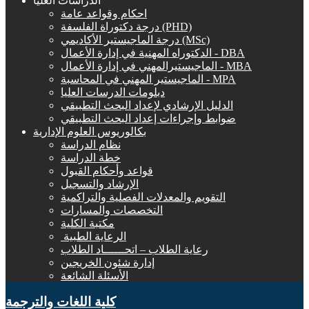
الدراسات العليا
احكام وقواعد عامة
درجة دكتوراة الفلسفة (PHD)
درجة الماجيستير الأكاديمي (MSc)
الدكتوراه المهنية في إدارة الأعمال - DBA
الماجيستيرالمهني في إدارة الأعمال - MBA
الماجيستير المهني في المحاسبة - MPA
دبلومات الدرسات العليا
الدليل الإرشادي لإعداد البحث التطبيقي
ضوابط وإجراءات إعداد البحث التطبيقي
بكالوريوس العلوم الإدارية
نظام الدراسة
خطة الدراسة
قواعد وأحكام القبول
الإرشاد والتسجيل
التقويم والمعدلات الفصلية والتراكمية
التخصصات والمسارات
مكتبة الكلية
الرعاية الطبية ‏
رعاية الطلاب – اتحــــــاد الطلاب
إدارة شئون الخريجين
الأسئلة الشائعة
كلية اللغات والترجمة