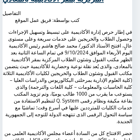
التفاصيل
كتب بواسطة:
فريق عمل الموقع
في إطار حرص إدارة الأكاديمية على تبسيط وتسهيل الإجراءات
وحصول الطلاب والخريجين على خدمات سريعة وعلى مستوى
عالٍ، افتتح الأستاذ الدكتور/ محمد صالح هاشم رئيس الأكاديمية
اليوم الأربعاء الموافق 9/10/2024 في تمام الساعة الثانية بعد
الظهر مكتب القبول وشئون الطلاب المركزية بمقر الأكاديمية
بالمعادى، والذى يُعد نقلة نوعية وحضارية للأكاديمية حيث يتضمن
مكاتب القبول وشئون الطلاب والخريجين لكليات الأكاديمية الثلاثة
(كلية العلوم الإدارية بمرحلتى البكالوريوس والدراسات العليا –
كلية الحاسبات والمعلومات – كلية اللغات والترجمة) والذى
يستوعب ما يقرب من 1000 طالب يوميًا، وتم تزويد المكتب
بقاعة مكيفة ونظام رقمى Q. System لتنظيم الاستفادة من
خدمات الكليات للمترددين عليها في أسرع وقت؛ تماشيًا مع
سياسة التحول الرقمى الذى تنتهجه الدولة للتوجه إلى الجمهورية
الجديدة.
حضر الافتتاح كل من السادة أعضاء مجلس الأكاديمية العلمى من