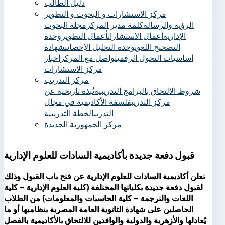
دليل الطالب
مركز الاستشارات و البحوث و التطوير
الرؤية والرسالة
كلمة مدير المركز
مجلة البحوث
الإدارية
أعمال الاستشارات
أعمال التطوير
وحدة
التصحيح اللغوي
وحدة التحليل الإحصائي
شهادة
أساسيات التحول الرقمي
تواصل مع المركز
أخبار
مركز الاستشارات
مركز التدريب
شروط الالتحاق بالبرامج التدريبية
نُبذة تاريخية عن
مركز التدريب
فلسفة الأكاديمية في مجال
التدريب
الخطة التدريبية
مركز الجمهورية الجديدة
قبول دفعة جديدة بأكاديمية السادات للعلوم الإدارية
تعلن أكاديمية السادات للعلوم الإدارية عن فتح باب القبول وذلك
لقبول دفعة جديدة بكلياتها المختلفة (كلية العلوم الإدارية – كلية
اللغات والترجمة – كلية الحاسبات والمعلومات) من الطلاب
الحاصلين على شهادة الثانوية العامة المصرية بنظاميها أو ما
يُعادلها والأزهرية والدولية والوافدين للالتحاق بالأكاديمية بالفصل