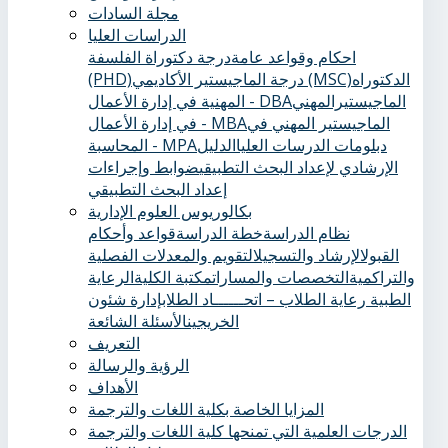
مجلة السادات
الدراسات العليا
احكام وقواعد عامة
درجة دكتوراة الفلسفة
الدكتوراه
درجة الماجيستير الأكاديمي (MSC)
(PHD)
الماجيستيرالمهني
المهنية في إدارة الأعمال - DBA
الماجيستير المهني في
في إدارة الأعمال - MBA
دبلومات الدرسات العليا
الدليل
المحاسبة - MPA
الإرشادي لإعداد البحث التطبيقي
ضوابط وإجراءات
إعداد البحث التطبيقي
بكالوريوس العلوم الإدارية
نظام الدراسة
خطة الدراسة
قواعد وأحكام
القبول
الإرشاد والتسجيل
التقويم والمعدلات الفصلية
والتراكمية
التخصصات والمسارات
مكتبة الكلية
الرعاية
الطبية ‏
رعاية الطلاب – اتحــــــاد الطلاب
إدارة شئون
الخريجين
الأسئلة الشائعة
التعريف
الرؤية والرسالة
الأهداف
المزايا الخاصة بكلية اللغات والترجمة
الدرجات العلمية التي تمنحها كلية اللغات والترجمة