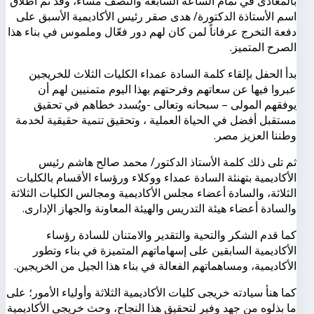
بالمعادى في تمام الساعة السابعة والنصف مساءً، وقد تم اطلاق
اسم الأستاذة الدكتورة/ هدى صقر رئيس الأكاديمية الأسبق على
دفعة التخرج عرفاناً لمن كان لهم دور فعّال وملموس في بناء هذا
الصرح المتميز.
بدأ الحفل بإلقاء كلمة السادة عمداء الكليات الثلاث للخريجين
عبروا فيها عن سعاتهم وفرحتهم بهذا اليوم متمنيين لهم أن
يوفقهم المولى – سبحانه وتعالى -ويُسدد خطاهم في تحقيق
مستقبل أفضل في الحياة العملية ، وتحقيق تنمية حقيقية لخدمة
وطننا العزيز مصر.
ثم تلى ذلك كلمة الأستاذ الدكتور/ محمد صالح هاشم رئيس
الأكاديمية بتهنئة السادة عمداء ووكلاء ورؤساء الأقسام بالكليات
الثلاثة، والسادة أعضاء مجلس الأكاديمية ومجالس الكليات الثلاثة
والسادة أعضاء هيئة التدريس والهيئة المعاونة والجهاز الإدارى.
كما قدم الشكر والتحية والتقدير والامتنان للسادة رؤساء
الأكاديمية السابقين على إسهاماتهم المتميزة في بناء وتطور
الأكاديمية، ومساهماتهم الفعالة في بناء هذا الجيل من الخريجين.
كما هنأ سيادته خريجى كليات الأكاديمية الثلاثة وأولياء الأمور؛ على
ما بذلوه من جهد وفير لتحقيق هذا النجاح، وحث خريجى الأكاديمية