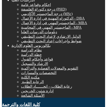
الدراسات العليا
احكام وقواعد عامة
درجة دكتوراة الفلسفة (PHD)
درجة الماجيستير الأكاديمي (MSc)
الدكتوراه المهنية في إدارة الأعمال - DBA
الماجيستيرالمهني في إدارة الأعمال - MBA
الماجيستير المهني في المحاسبة - MPA
دبلومات الدرسات العليا
الدليل الإرشادي لإعداد البحث التطبيقي
ضوابط وإجراءات إعداد البحث التطبيقي
بكالوريوس العلوم الإدارية
نظام الدراسة
خطة الدراسة
قواعد وأحكام القبول
الإرشاد والتسجيل
التقويم والمعدلات الفصلية والتراكمية
التخصصات والمسارات
مكتبة الكلية
الرعاية الطبية ‏
رعاية الطلاب – اتحــــــاد الطلاب
إدارة شئون الخريجين
الأسئلة الشائعة
كلية اللغات والترجمة