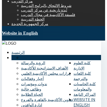
مركز التدريب
شروط الالتحاق بالبرامج التدريبية
نُبذة تاريخية عن مركز التدريب
فلسفة الأكاديمية في مجال التدريب
الخطة التدريبية
مركز الجمهورية الجديدة
Website in English
الرئيسية
عنا
نُبذة تاريخية عن الأكاديمية
كلية العلوم
الرؤية والرسالة
الإدارية
الأهداف الاستراتيجية للأكاديمية
كلية اللغات
قرارات مجلس الأكاديمية العلمي
والترجمة
أخبار وفعاليات
كلية الحاسبات
ندوات ومؤتمرات
والمعلومات
وظائف خالية
المراكز التابعة
الحياة الطلابية
WEBSITE IN
عناوين الأكاديمية بالقاهرة والفروع
ENGLISH
إدارة الوافدين