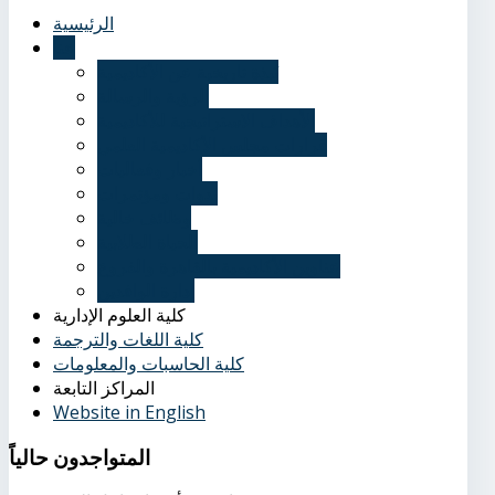
الرئيسية
عنا
نُبذة تاريخية عن الأكاديمية
الرؤية والرسالة
الأهداف الاستراتيجية للأكاديمية
قرارات مجلس الأكاديمية العلمي
أخبار وفعاليات
ندوات ومؤتمرات
وظائف خالية
الحياة الطلابية
عناوين الأكاديمية بالقاهرة والفروع
إدارة الوافدين
كلية العلوم الإدارية
كلية اللغات والترجمة
كلية الحاسبات والمعلومات
المراكز التابعة
Website in English
المتواجدون
حالياً