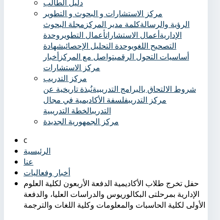
دليل الطالب
مركز الاستشارات و البحوث و التطوير
الرؤية والرسالة
كلمة مدير المركز
مجلة البحوث
الإدارية
أعمال الاستشارات
أعمال التطوير
وحدة
التصحيح اللغوي
وحدة التحليل الإحصائي
شهادة
أساسيات التحول الرقمي
تواصل مع المركز
أخبار
مركز الاستشارات
مركز التدريب
شروط الالتحاق بالبرامج التدريبية
نُبذة تاريخية عن
مركز التدريب
فلسفة الأكاديمية في مجال
التدريب
الخطة التدريبية
مركز الجمهورية الجديدة
الرئيسية
عنا
أخبار وفعاليات
حفل تخرج طلاب الأكاديمية الدفعة الأربعون لكلية العلوم
الإدارية بمرحلتى البكالوريوس والدراسات العليا، والدفعة
الأولى لكلية الحاسبات والمعلومات وكلية اللغات والترجمة