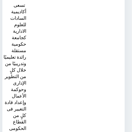
تسعى
أكاديمية
السادات
للعلوم
الادارية
كجامعة
حكومية
مستقلة
رائدة تعليميًا
وتدريبيًا من
خلال كلٍ
من التطوير
الإدارى
وحوكمة
الأعمال
وإعداد قادة
التغيير فى
كلٍ من
القطاع
الحكومى