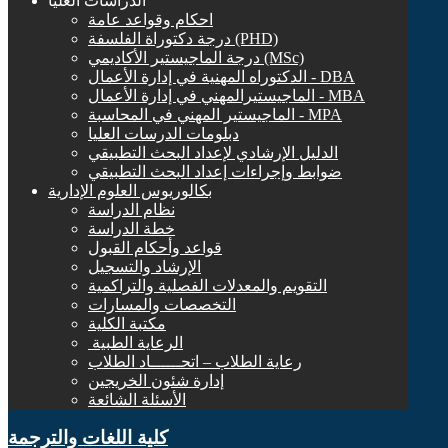
الدراسات العليا
احكام وقواعد عامة
درجة دكتوراة الفلسفة (PHD)
درجة الماجيستير الأكاديمي (MSc)
الدكتوراه المهنية في إدارة الأعمال - DBA
الماجيستيرالمهني في إدارة الأعمال - MBA
الماجيستير المهني في المحاسبة - MPA
دبلومات الدرسات العليا
الدليل الإرشادي لإعداد البحث التطبيقي
ضوابط وإجراءات إعداد البحث التطبيقي
بكالوريوس العلوم الإدارية
نظام الدراسة
خطة الدراسة
قواعد وأحكام القبول
الإرشاد والتسجيل
التقويم والمعدلات الفصلية والتراكمية
التخصصات والمسارات
مكتبة الكلية
الرعاية الطبية ‏
رعاية الطلاب – اتحــــــاد الطلاب
إدارة شئون الخريجين
الأسئلة الشائعة
كلية اللغات والترجمة