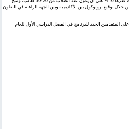
5 - يمكن منح تخفيض لبعض الجهات – المؤسسات - الشركات – النقابات قدرها 10% على أن يكون عدد الطلاب من 20-30 طالب، ومنح
لاب أكثر من 30 طالب ، ويتم ذلك من خلال توقيع بروتوكول بين الأكاديمية وبين الجهة الراغبة في التعاون
دة سنوية على المصروفات تتراوح قيمتها 10%، تطبق على المتقدمين الجدد للبرنامج في الفصل الدراسي الأول للعام