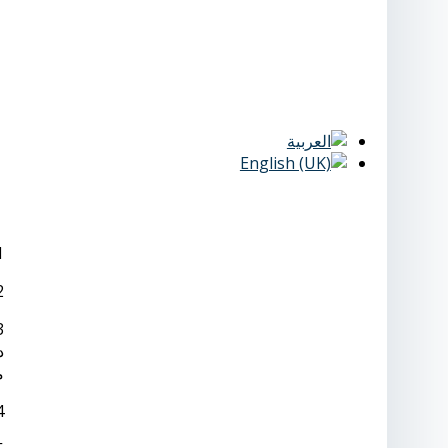
1 - رسوم التقديم وفتح ملف 1000 جنية
2 - رسوم القيد 750 جنية، وللط
د
م
4 – رسوم تسجيل البحث العلمي في مجال التخصص 3000