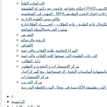
الدراسات العليا
درجة دكتوراة الفلسفة (PHD)
احكام وقواعد عامة
ءات إعداد البحث التطبيقي
المهني في المحاسبة - MPA
بكالوريوس العلوم الإدارية
كلية
الرعاية الطبية ‏
رعاية الطلاب – اتحــــــاد الطلاب
إدارة
شئون الخريجين
الأسئلة الشائعة
التعريف
الرؤية والرسالة
الأهداف
المزايا الخاصة بكلية اللغات والترجمة
الدرجات العلمية التي تمنحها كلية اللغات والترجمة
دليل الطالب
مركز الاستشارات و البحوث و التطوير
ئي
شهادة أساسيات التحول الرقمي
تواصل مع المركز
أخبار
مركز الاستشارات
مركز التدريب
التدريب
فلسفة الأكاديمية في مجال التدريب
الخطة التدريبية
الرئيسية
كلية العلوم الإدارية