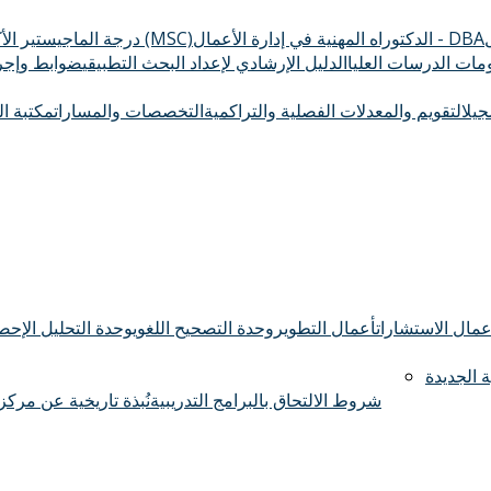
الدكتوراه المهنية في إدارة الأعمال - DBA
درجة الماجيستير الأكاديمي (MSC)
ومات الدرسات العليا
الدليل الإرشادي لإعداد البحث التطبيقي
ضوابط وإجرا
سجيل
التقويم والمعدلات الفصلية والتراكمية
التخصصات والمسارات
مكتبة ال
عمال الاستشارات
أعمال التطوير
وحدة التصحيح اللغوي
وحدة التحليل الإحصا
 الجديدة
شروط الالتحاق بالبرامج التدريبية
نُبذة تاريخية عن مركز 