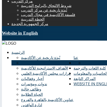
مركز التدريب
شروط الالتحاق بالبرامج التدريبية
نُبذة تاريخية عن مركز التدريب
فلسفة الأكاديمية في مجال التدريب
الخطة التدريبية
مركز الجمهورية الجديدة
Website in English
الرئيسية
عنا
نُبذة تاريخية عن الأكاديمية
ة
مجلة السادات
الرؤية والرسالة
كلية اللغات والترجمة
الأهداف الاستراتيجية للأكاديمية
الحاسبات والمعلومات
قرارات مجلس الأكاديمية العلمي
المراكز التابعة
أخبار وفعاليات
WEBSITE IN ENGL
ندوات ومؤتمرات
وظائف خالية
الحياة الطلابية
عناوين الأكاديمية بالقاهرة والفروع
إدارة الوافدين