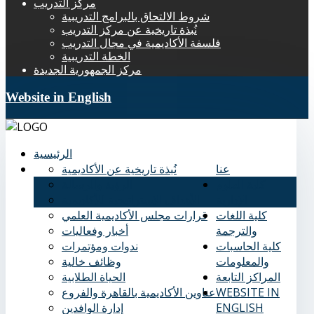
مركز التدريب
شروط الالتحاق بالبرامج التدريبية
نُبذة تاريخية عن مركز التدريب
فلسفة الأكاديمية في مجال التدريب
الخطة التدريبية
مركز الجمهورية الجديدة
Website in English
الرئيسية
عنا
نُبذة تاريخية عن الأكاديمية
كلية العلوم
الرؤية والرسالة
الإدارية
الأهداف الاستراتيجية للأكاديمية
كلية اللغات
قرارات مجلس الأكاديمية العلمي
والترجمة
أخبار وفعاليات
كلية الحاسبات
ندوات ومؤتمرات
والمعلومات
وظائف خالية
المراكز التابعة
الحياة الطلابية
WEBSITE IN
عناوين الأكاديمية بالقاهرة والفروع
ENGLISH
إدارة الوافدين