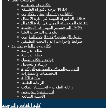
الدراسات العليا
احكام وقواعد عامة
درجة دكتوراة الفلسفة (PHD)
درجة الماجيستير الأكاديمي (MSc)
الدكتوراه المهنية في إدارة الأعمال - DBA
الماجيستيرالمهني في إدارة الأعمال - MBA
الماجيستير المهني في المحاسبة - MPA
دبلومات الدرسات العليا
الدليل الإرشادي لإعداد البحث التطبيقي
ضوابط وإجراءات إعداد البحث التطبيقي
بكالوريوس العلوم الإدارية
نظام الدراسة
خطة الدراسة
قواعد وأحكام القبول
الإرشاد والتسجيل
التقويم والمعدلات الفصلية والتراكمية
التخصصات والمسارات
مكتبة الكلية
الرعاية الطبية ‏
رعاية الطلاب – اتحــــــاد الطلاب
إدارة شئون الخريجين
الأسئلة الشائعة
كلية اللغات والترجمة