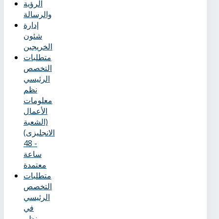
الرؤية
والرسالة
إدارة
شئون
الخريجين
متطلبات
التخصص
الرئيسي
نظم
معلومات
الأعمال
(الشعبة
الانجليزى)
- 48
ساعة
معتمدة
متطلبات
التخصص
الرئيسي
في
نظم