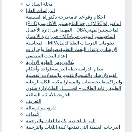
مجلة السادات
الدراسات العليا
احكام وقواعد عامة
درجة دكتوراة الفلسفة
الدكتوراه
درجة الماجيستير الأكاديمي (MSC)
(PHD)
الماجيستيرالمهني
المهنية في إدارة الأعمال - DBA
الماجيستير المهني في
في إدارة الأعمال - MBA
دبلومات الدرسات العليا
الدليل
المحاسبة - MPA
الإرشادي لإعداد البحث التطبيقي
ضوابط وإجراءات
إعداد البحث التطبيقي
بكالوريوس العلوم الإدارية
نظام الدراسة
خطة الدراسة
قواعد وأحكام
القبول
الإرشاد والتسجيل
التقويم والمعدلات الفصلية
والتراكمية
التخصصات والمسارات
مكتبة الكلية
الرعاية
الطبية ‏
رعاية الطلاب – اتحــــــاد الطلاب
إدارة شئون
الخريجين
الأسئلة الشائعة
التعريف
الرؤية والرسالة
الأهداف
المزايا الخاصة بكلية اللغات والترجمة
الدرجات العلمية التي تمنحها كلية اللغات والترجمة