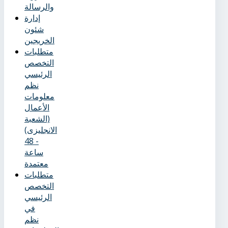
والرسالة
إدارة
شئون
الخريجين
متطلبات
التخصص
الرئيسي
نظم
معلومات
الأعمال
(الشعبة
الانجليزى)
- 48
ساعة
معتمدة
متطلبات
التخصص
الرئيسي
في
نظم