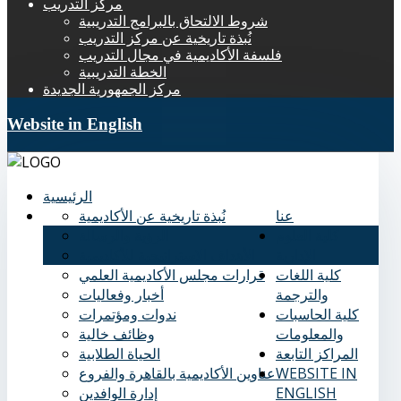
مركز التدريب
شروط الالتحاق بالبرامج التدريبية
نُبذة تاريخية عن مركز التدريب
فلسفة الأكاديمية في مجال التدريب
الخطة التدريبية
مركز الجمهورية الجديدة
Website in English
الرئيسية
عنا
نُبذة تاريخية عن الأكاديمية
كلية العلوم
الرؤية والرسالة
الإدارية
الأهداف الاستراتيجية للأكاديمية
كلية اللغات
قرارات مجلس الأكاديمية العلمي
والترجمة
أخبار وفعاليات
كلية الحاسبات
ندوات ومؤتمرات
والمعلومات
وظائف خالية
المراكز التابعة
الحياة الطلابية
WEBSITE IN
عناوين الأكاديمية بالقاهرة والفروع
ENGLISH
إدارة الوافدين