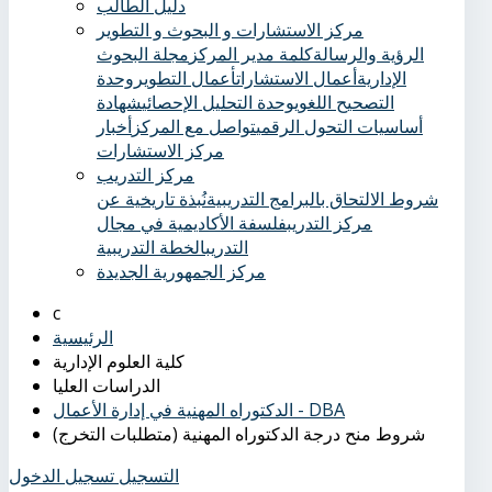
دليل الطالب
مركز الاستشارات و البحوث و التطوير
الرؤية والرسالة
كلمة مدير المركز
مجلة البحوث
الإدارية
أعمال الاستشارات
أعمال التطوير
وحدة
التصحيح اللغوي
وحدة التحليل الإحصائي
شهادة
أساسيات التحول الرقمي
تواصل مع المركز
أخبار
مركز الاستشارات
مركز التدريب
شروط الالتحاق بالبرامج التدريبية
نُبذة تاريخية عن
مركز التدريب
فلسفة الأكاديمية في مجال
التدريب
الخطة التدريبية
مركز الجمهورية الجديدة
الرئيسية
كلية العلوم الإدارية
الدراسات العليا
الدكتوراه المهنية في إدارة الأعمال - DBA
شروط منح درجة الدكتوراه المهنية (متطلبات التخرج)
التسجيل
تسجيل الدخول