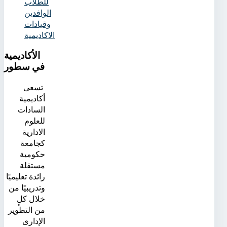
للطلاب
الوافدين
وقيادات
الاكاديمية
الأكاديمية
في سطور
تسعى
أكاديمية
السادات
للعلوم
الادارية
كجامعة
حكومية
مستقلة
رائدة تعليميًا
وتدريبيًا من
خلال كلٍ
من التطوير
الإدارى