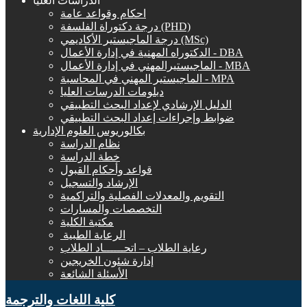
الدراسات العليا
احكام وقواعد عامة
درجة دكتوراة الفلسفة (PHD)
درجة الماجيستير الأكاديمي (MSc)
الدكتوراه المهنية في إدارة الأعمال - DBA
الماجيستيرالمهني في إدارة الأعمال - MBA
الماجيستير المهني في المحاسبة - MPA
دبلومات الدرسات العليا
الدليل الإرشادي لإعداد البحث التطبيقي
ضوابط وإجراءات إعداد البحث التطبيقي
بكالوريوس العلوم الإدارية
نظام الدراسة
خطة الدراسة
قواعد وأحكام القبول
الإرشاد والتسجيل
التقويم والمعدلات الفصلية والتراكمية
التخصصات والمسارات
مكتبة الكلية
الرعاية الطبية ‏
رعاية الطلاب – اتحــــــاد الطلاب
إدارة شئون الخريجين
الأسئلة الشائعة
كلية اللغات والترجمة