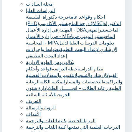
مجلة السادات
الدراسات العليا
احكام وقواعد عامة
درجة دكتوراة الفلسفة
الدكتوراه
درجة الماجيستير الأكاديمي (MSC)
(PHD)
الماجيستيرالمهني
المهنية في إدارة الأعمال - DBA
الماجيستير المهني في
في إدارة الأعمال - MBA
دبلومات الدرسات العليا
الدليل
المحاسبة - MPA
الإرشادي لإعداد البحث التطبيقي
ضوابط وإجراءات
إعداد البحث التطبيقي
بكالوريوس العلوم الإدارية
نظام الدراسة
خطة الدراسة
قواعد وأحكام
القبول
الإرشاد والتسجيل
التقويم والمعدلات الفصلية
والتراكمية
التخصصات والمسارات
مكتبة الكلية
الرعاية
الطبية ‏
رعاية الطلاب – اتحــــــاد الطلاب
إدارة شئون
الخريجين
الأسئلة الشائعة
التعريف
الرؤية والرسالة
الأهداف
المزايا الخاصة بكلية اللغات والترجمة
الدرجات العلمية التي تمنحها كلية اللغات والترجمة