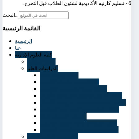
6 - تسليم كارنيه الأكاديمية لشئون الطلاب قبل التخرج.
البحث...
القائمة
الرئيسية
الرئيسية
عنا
كلية العلوم الإدارية
مجلة السادات
الدراسات العليا
احكام وقواعد عامة
درجة دكتوراة الفلسفة (PHD)
درجة الماجيستير الأكاديمي (MSc)
الدكتوراه المهنية في إدارة الأعمال - DBA
الماجيستيرالمهني في إدارة الأعمال - MBA
الماجيستير المهني في المحاسبة - MPA
دبلومات الدرسات العليا
الدليل الإرشادي لإعداد البحث التطبيقي
ضوابط وإجراءات إعداد البحث التطبيقي
بكالوريوس العلوم الإدارية