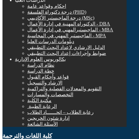
الدراسات العليا
احكام وقواعد عامة
درجة دكتوراة الفلسفة (PHD)
درجة الماجيستير الأكاديمي (MSc)
الدكتوراه المهنية في إدارة الأعمال - DBA
الماجيستيرالمهني في إدارة الأعمال - MBA
الماجيستير المهني في المحاسبة - MPA
دبلومات الدرسات العليا
الدليل الإرشادي لإعداد البحث التطبيقي
ضوابط وإجراءات إعداد البحث التطبيقي
بكالوريوس العلوم الإدارية
نظام الدراسة
خطة الدراسة
قواعد وأحكام القبول
الإرشاد والتسجيل
التقويم والمعدلات الفصلية والتراكمية
التخصصات والمسارات
مكتبة الكلية
الرعاية الطبية ‏
رعاية الطلاب – اتحــــــاد الطلاب
إدارة شئون الخريجين
الأسئلة الشائعة
كلية اللغات والترجمة