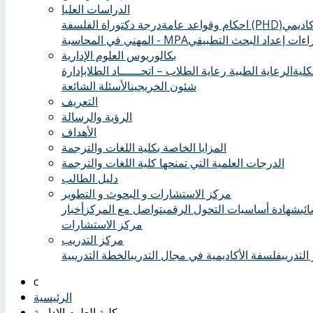
الدراسات العليا
درجة دكتوراة الفلسفة (PHD)
احكام وقواعد عامة
ءات إعداد البحث التطبيقي
المهني في المحاسبة - MPA
بكالوريوس العلوم الإدارية
كلية
الرعاية الطبية ‏
رعاية الطلاب – اتحــــــاد الطلاب
إدارة
شئون الخريجين
الأسئلة الشائعة
التعريف
الرؤية والرسالة
الأهداف
المزايا الخاصة بكلية اللغات والترجمة
الدرجات العلمية التي تمنحها كلية اللغات والترجمة
دليل الطالب
مركز الاستشارات و البحوث و التطوير
ئي
شهادة أساسيات التحول الرقمي
تواصل مع المركز
أخبار
مركز الاستشارات
مركز التدريب
التدريب
فلسفة الأكاديمية في مجال التدريب
الخطة التدريبية
الرئيسية
كلية العلوم الإدارية