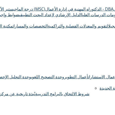
الدكتوراه المهنية في إدارة الأعمال - DBA
درجة الماجيستير الأكاديمي (MSC)
ومات الدرسات العليا
الدليل الإرشادي لإعداد البحث التطبيقي
ضوابط وإجرا
سجيل
التقويم والمعدلات الفصلية والتراكمية
التخصصات والمسارات
مكتبة ال
عمال الاستشارات
أعمال التطوير
وحدة التصحيح اللغوي
وحدة التحليل الإحصا
 الجديدة
شروط الالتحاق بالبرامج التدريبية
نُبذة تاريخية عن مركز 