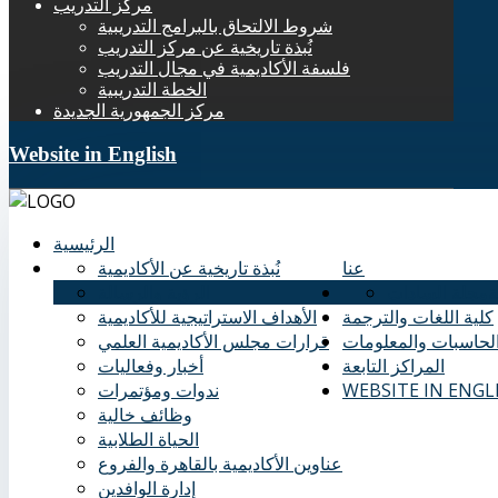
مركز التدريب
شروط الالتحاق بالبرامج التدريبية
نُبذة تاريخية عن مركز التدريب
فلسفة الأكاديمية في مجال التدريب
الخطة التدريبية
مركز الجمهورية الجديدة
Website in English
الرئيسية
عنا
نُبذة تاريخية عن الأكاديمية
ة
مجلة السادات
الرؤية والرسالة
كلية اللغات والترجمة
الأهداف الاستراتيجية للأكاديمية
الحاسبات والمعلومات
قرارات مجلس الأكاديمية العلمي
المراكز التابعة
أخبار وفعاليات
WEBSITE IN ENGL
ندوات ومؤتمرات
وظائف خالية
الحياة الطلابية
عناوين الأكاديمية بالقاهرة والفروع
إدارة الوافدين