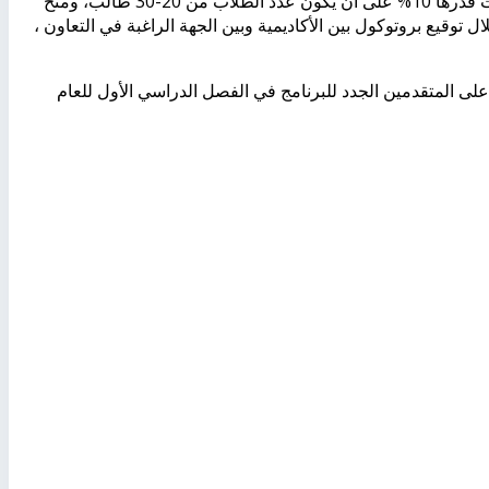
- يمكن منح تخفيض لبعض الجهات – المؤسسات - الشركات – النقابات قدرها 10% على أن يكون عدد الطلاب من 20-30 طالب، ومنح
 عن 30 طالب، ويتم ذلك من خلال توقيع بروتوكول بين الأكاديمية وبين الجهة الراغبة في التعاون ،
ده سنوية على المصروفات تتراوح قيمتها 10%، تطبق على المتقدمين الجدد للبرنامج في الفصل الدراسي الأول للعام