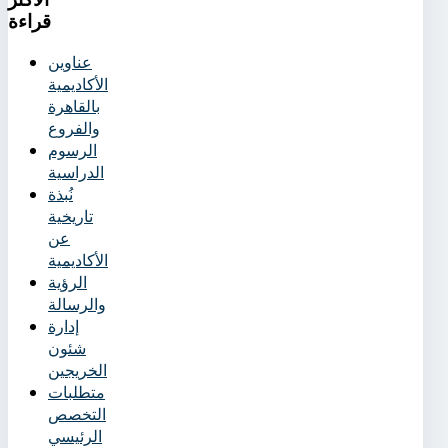
قراءة
عناوين
الأكاديمية
بالقاهرة
والفروع
الرسوم
الدراسية
نُبذة
تاريخية
عن
الأكاديمية
الرؤية
والرسالة
إدارة
شئون
الخريجين
متطلبات
التخصص
الرئيسي