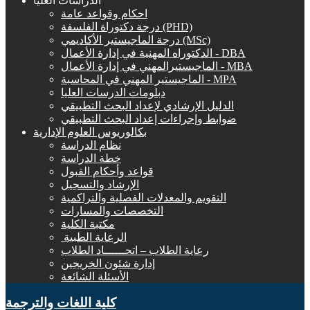
الدراسات العليا
احكام وقواعد عامة
درجة دكتوراة الفلسفة (PHD)
درجة الماجيستير الأكاديمي (MSc)
الدكتوراه المهنية في إدارة الأعمال - DBA
الماجيستيرالمهني في إدارة الأعمال - MBA
الماجيستير المهني في المحاسبة - MPA
دبلومات الدرسات العليا
الدليل الإرشادي لإعداد البحث التطبيقي
ضوابط وإجراءات إعداد البحث التطبيقي
بكالوريوس العلوم الإدارية
نظام الدراسة
خطة الدراسة
قواعد وأحكام القبول
الإرشاد والتسجيل
التقويم والمعدلات الفصلية والتراكمية
التخصصات والمسارات
مكتبة الكلية
الرعاية الطبية ‏
رعاية الطلاب – اتحــــــاد الطلاب
إدارة شئون الخريجين
الأسئلة الشائعة
كلية اللغات والترجمة