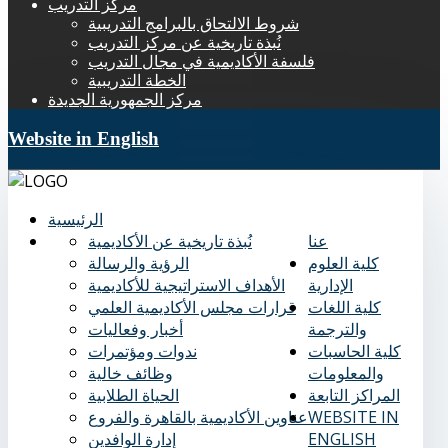
مركز التدريب
شروط الالتحاق بالبرامج التدريبية
نُبذة تاريخية عن مركز التدريب
فلسفة الأكاديمية في مجال التدريب
الخطة التدريبية
مركز الجمهورية الجديدة
Website in English
الرئيسية
عنا
نُبذة تاريخية عن الأكاديمية
كلية العلوم
الرؤية والرسالة
الإدارية
الأهداف الاستراتيجية للأكاديمية
كلية اللغات
قرارات مجلس الأكاديمية العلمي
والترجمة
أخبار وفعاليات
كلية الحاسبات
ندوات ومؤتمرات
والمعلومات
وظائف خالية
المراكز التابعة
الحياة الطلابية
WEBSITE IN
عناوين الأكاديمية بالقاهرة والفروع
ENGLISH
إدارة الوافدين