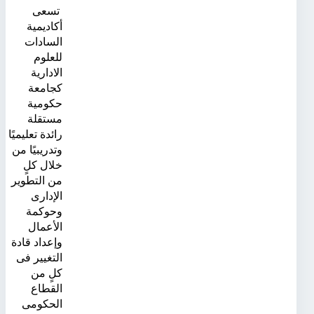
تسعى
أكاديمية
السادات
للعلوم
الادارية
كجامعة
حكومية
مستقلة
رائدة تعليميًا
وتدريبيًا من
خلال كلٍ
من التطوير
الإدارى
وحوكمة
الأعمال
وإعداد قادة
التغيير فى
كلٍ من
القطاع
الحكومى