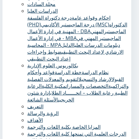
مجلة السادات
الدراسات العليا
احكام وقواعد عامة
درجة دكتوراة الفلسفة
الدكتوراه
درجة الماجيستير الأكاديمي (MSC)
(PHD)
الماجيستيرالمهني
المهنية في إدارة الأعمال - DBA
الماجيستير المهني في
في إدارة الأعمال - MBA
دبلومات الدرسات العليا
الدليل
المحاسبة - MPA
الإرشادي لإعداد البحث التطبيقي
ضوابط وإجراءات
إعداد البحث التطبيقي
بكالوريوس العلوم الإدارية
نظام الدراسة
خطة الدراسة
قواعد وأحكام
القبول
الإرشاد والتسجيل
التقويم والمعدلات الفصلية
والتراكمية
التخصصات والمسارات
مكتبة الكلية
الرعاية
الطبية ‏
رعاية الطلاب – اتحــــــاد الطلاب
إدارة شئون
الخريجين
الأسئلة الشائعة
التعريف
الرؤية والرسالة
الأهداف
المزايا الخاصة بكلية اللغات والترجمة
الدرجات العلمية التي تمنحها كلية اللغات والترجمة