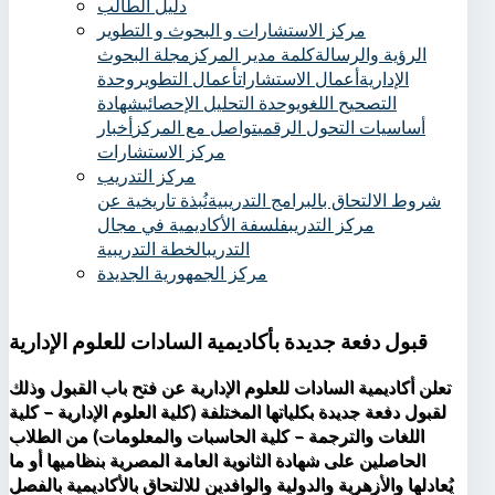
دليل الطالب
مركز الاستشارات و البحوث و التطوير
الرؤية والرسالة
كلمة مدير المركز
مجلة البحوث
الإدارية
أعمال الاستشارات
أعمال التطوير
وحدة
التصحيح اللغوي
وحدة التحليل الإحصائي
شهادة
أساسيات التحول الرقمي
تواصل مع المركز
أخبار
مركز الاستشارات
مركز التدريب
شروط الالتحاق بالبرامج التدريبية
نُبذة تاريخية عن
مركز التدريب
فلسفة الأكاديمية في مجال
التدريب
الخطة التدريبية
مركز الجمهورية الجديدة
قبول دفعة جديدة بأكاديمية السادات للعلوم الإدارية
تعلن أكاديمية السادات للعلوم الإدارية عن فتح باب القبول وذلك
لقبول دفعة جديدة بكلياتها المختلفة (كلية العلوم الإدارية – كلية
اللغات والترجمة – كلية الحاسبات والمعلومات) من الطلاب
الحاصلين على شهادة الثانوية العامة المصرية بنظاميها أو ما
يُعادلها والأزهرية والدولية والوافدين للالتحاق بالأكاديمية بالفصل