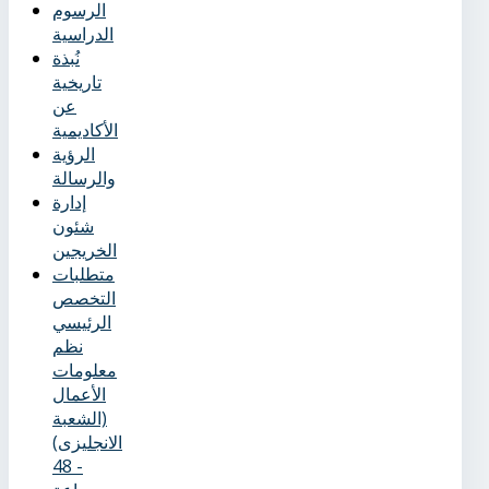
الرسوم
الدراسية
نُبذة
تاريخية
عن
الأكاديمية
الرؤية
والرسالة
إدارة
شئون
الخريجين
متطلبات
التخصص
الرئيسي
نظم
معلومات
الأعمال
(الشعبة
الانجليزى)
- 48