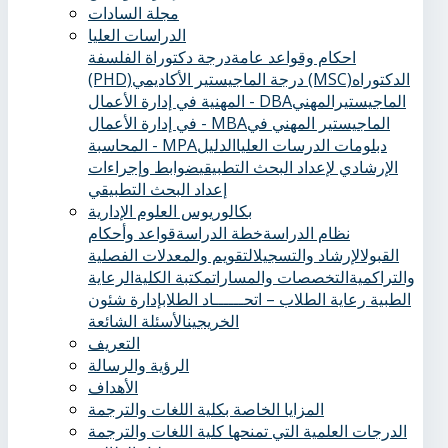
مجلة السادات
الدراسات العليا
احكام وقواعد عامة
درجة دكتوراة الفلسفة
الدكتوراه
درجة الماجيستير الأكاديمي (MSC)
(PHD)
الماجيستيرالمهني
المهنية في إدارة الأعمال - DBA
الماجيستير المهني في
في إدارة الأعمال - MBA
دبلومات الدرسات العليا
الدليل
المحاسبة - MPA
الإرشادي لإعداد البحث التطبيقي
ضوابط وإجراءات
إعداد البحث التطبيقي
بكالوريوس العلوم الإدارية
نظام الدراسة
خطة الدراسة
قواعد وأحكام
القبول
الإرشاد والتسجيل
التقويم والمعدلات الفصلية
والتراكمية
التخصصات والمسارات
مكتبة الكلية
الرعاية
الطبية ‏
رعاية الطلاب – اتحــــــاد الطلاب
إدارة شئون
الخريجين
الأسئلة الشائعة
التعريف
الرؤية والرسالة
الأهداف
المزايا الخاصة بكلية اللغات والترجمة
الدرجات العلمية التي تمنحها كلية اللغات والترجمة