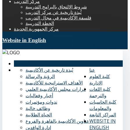
مركز التدريب
شروط الالتحاق بالبرامج التدريبية
نُبذة تاريخية عن مركز التدريب
فلسفة الأكاديمية في مجال التدريب
الخطة التدريبية
مركز الجمهورية الجديدة
Website in English
الرئيسية
عنا
نُبذة تاريخية عن الأكاديمية
كلية العلوم
الرؤية والرسالة
الإدارية
الأهداف الاستراتيجية للأكاديمية
كلية اللغات
قرارات مجلس الأكاديمية العلمي
والترجمة
أخبار وفعاليات
كلية الحاسبات
ندوات ومؤتمرات
والمعلومات
وظائف خالية
المراكز التابعة
الحياة الطلابية
WEBSITE IN
عناوين الأكاديمية بالقاهرة والفروع
ENGLISH
إدارة الوافدين