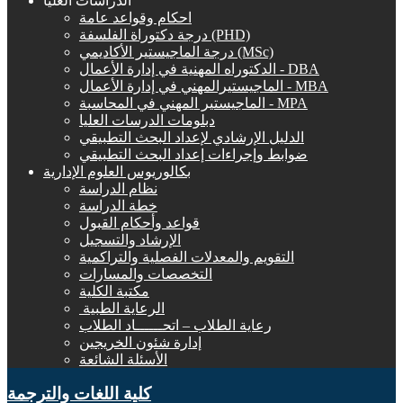
الدراسات العليا
احكام وقواعد عامة
درجة دكتوراة الفلسفة (PHD)
درجة الماجيستير الأكاديمي (MSc)
الدكتوراه المهنية في إدارة الأعمال - DBA
الماجيستيرالمهني في إدارة الأعمال - MBA
الماجيستير المهني في المحاسبة - MPA
دبلومات الدرسات العليا
الدليل الإرشادي لإعداد البحث التطبيقي
ضوابط وإجراءات إعداد البحث التطبيقي
بكالوريوس العلوم الإدارية
نظام الدراسة
خطة الدراسة
قواعد وأحكام القبول
الإرشاد والتسجيل
التقويم والمعدلات الفصلية والتراكمية
التخصصات والمسارات
مكتبة الكلية
الرعاية الطبية ‏
رعاية الطلاب – اتحــــــاد الطلاب
إدارة شئون الخريجين
الأسئلة الشائعة
كلية اللغات والترجمة