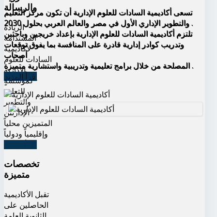
والرسالة
تسعى أكاديمية السادات للعلوم الإدارية أن تكون مركز التعليم
والتطوير الإداري الأول في مصر والعالم العربي بحلول 2030 .
الريادة
تلتزم أكاديمية السادات للعلوم الإدارية بإعداد خريجين وباحثين
المستدامة
وتدريب كوادر إدارية قادرة على المنافسة بما يفوق توقعات
لأكاديمية
أصحاب
السادات للعلوم
المصلحة من خلال برامج تعليمية وتدريبية واستشارية متميزة .
الإدارية
اقرأ المزيد
كمؤسسةٍ
للتعليم
والتطوير
الإداريين
المتميزين محلياً
وإقليمياً ودولياً
اقرأ المزيد
تخصصات
متميزة
تقبل الأكاديمية
الحاصلين على
الثانوية العامة