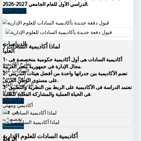
الدراسي الأول للعام الجامعي 2027-2026.
اقراء المزيد
الدراسات
لماذا أكاديمية السادات ؟
العليا
1- أكاديمية السادات هى أول أكاديمية حكومية متخصصة فى
تطرح أكاديمية
مجال الإدارة فى جمهورية مصر العربية.
السادات عدة
2- تضم الأكاديمية بين جدرانها واحدة من أفضل هيئات التدريس
برامج متميزة
على مستوى الوطن العربى.
للدراسات العليا
3- تعتمد الدراسة فى الأكاديمية على الربط بين النظرية والتطبيق
من دكتوراة
فى الحياة العملية والمشاركة الفعلية للطلبة.
وماجيستير
اقرأ المزيد
أكاديمي ومهني
في عدة
تخصصات
اقرأ المزيد
أكاديمية السادات للعلوم الإدارية
الرؤية