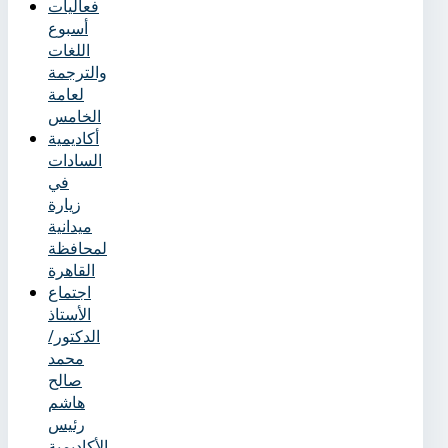
فعاليات
أسبوع
اللغات
والترجمة
لعامة
الخامس
أكاديمية
السادات
في
زيارة
ميدانية
لمحافظة
القاهرة
اجتماع
الأستاذ
الدكتور/
محمد
صالح
هاشم
رئيس
الأكاديمية