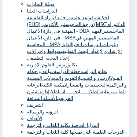
مجلة السادات
الدراسات العليا
احكام وقواعد عامة
درجة دكتوراة الفلسفة
الدكتوراه
درجة الماجيستير الأكاديمي (MSC)
(PHD)
الماجيستيرالمهني
المهنية في إدارة الأعمال - DBA
الماجيستير المهني في
في إدارة الأعمال - MBA
دبلومات الدرسات العليا
الدليل
المحاسبة - MPA
الإرشادي لإعداد البحث التطبيقي
ضوابط وإجراءات
إعداد البحث التطبيقي
بكالوريوس العلوم الإدارية
نظام الدراسة
خطة الدراسة
قواعد وأحكام
القبول
الإرشاد والتسجيل
التقويم والمعدلات الفصلية
والتراكمية
التخصصات والمسارات
مكتبة الكلية
الرعاية
الطبية ‏
رعاية الطلاب – اتحــــــاد الطلاب
إدارة شئون
الخريجين
الأسئلة الشائعة
التعريف
الرؤية والرسالة
الأهداف
المزايا الخاصة بكلية اللغات والترجمة
الدرجات العلمية التي تمنحها كلية اللغات والترجمة