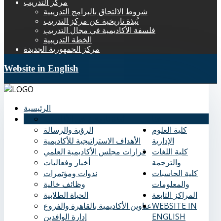
مركز التدريب
شروط الالتحاق بالبرامج التدريبية
نُبذة تاريخية عن مركز التدريب
فلسفة الأكاديمية في مجال التدريب
الخطة التدريبية
مركز الجمهورية الجديدة
Website in English
الرئيسية
عنا
نُبذة تاريخية عن الأكاديمية
كلية العلوم
الرؤية والرسالة
الإدارية
الأهداف الاستراتيجية للأكاديمية
كلية اللغات
قرارات مجلس الأكاديمية العلمي
والترجمة
أخبار وفعاليات
كلية الحاسبات
ندوات ومؤتمرات
والمعلومات
وظائف خالية
المراكز التابعة
الحياة الطلابية
WEBSITE IN
عناوين الأكاديمية بالقاهرة والفروع
ENGLISH
إدارة الوافدين