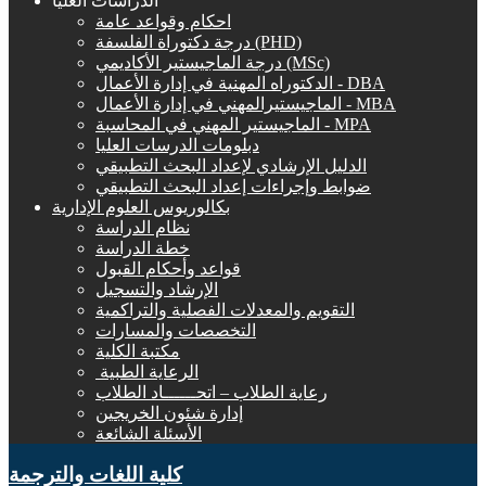
الدراسات العليا
احكام وقواعد عامة
درجة دكتوراة الفلسفة (PHD)
درجة الماجيستير الأكاديمي (MSc)
الدكتوراه المهنية في إدارة الأعمال - DBA
الماجيستيرالمهني في إدارة الأعمال - MBA
الماجيستير المهني في المحاسبة - MPA
دبلومات الدرسات العليا
الدليل الإرشادي لإعداد البحث التطبيقي
ضوابط وإجراءات إعداد البحث التطبيقي
بكالوريوس العلوم الإدارية
نظام الدراسة
خطة الدراسة
قواعد وأحكام القبول
الإرشاد والتسجيل
التقويم والمعدلات الفصلية والتراكمية
التخصصات والمسارات
مكتبة الكلية
الرعاية الطبية ‏
رعاية الطلاب – اتحــــــاد الطلاب
إدارة شئون الخريجين
الأسئلة الشائعة
كلية اللغات والترجمة