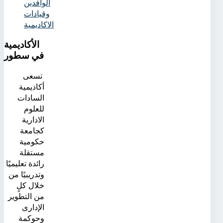
الوافدين
وقيادات
الاكاديمية
الأكاديمية
في سطور
تسعى
أكاديمية
السادات
للعلوم
الادارية
كجامعة
حكومية
مستقلة
رائدة تعليميًا
وتدريبيًا من
خلال كلٍ
من التطوير
الإدارى
وحوكمة