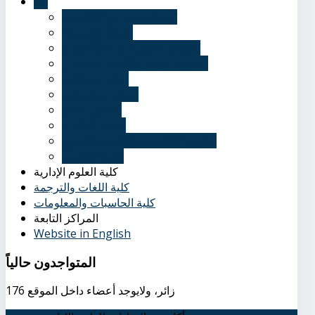
عنا
نُبذة تاريخية عن الأكاديمية
الرؤية والرسالة
الأهداف الاستراتيجية للأكاديمية
قرارات مجلس الأكاديمية العلمي
أخبار وفعاليات
ندوات ومؤتمرات
وظائف خالية
الحياة الطلابية
عناوين الأكاديمية بالقاهرة والفروع
إدارة الوافدين
كلية العلوم الإدارية
كلية اللغات والترجمة
كلية الحاسبات والمعلومات
المراكز التابعة
Website in English
المتواجدون
حالياً
176 زائر، ولايوجد أعضاء داخل الموقع