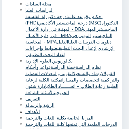
مجلة السادات
الدراسات العليا
احكام وقواعد عامة
درجة دكتوراة الفلسفة
الدكتوراه
درجة الماجيستير الأكاديمي (MSC)
(PHD)
الماجيستيرالمهني
المهنية في إدارة الأعمال - DBA
الماجيستير المهني في
في إدارة الأعمال - MBA
دبلومات الدرسات العليا
الدليل
المحاسبة - MPA
الإرشادي لإعداد البحث التطبيقي
ضوابط وإجراءات
إعداد البحث التطبيقي
بكالوريوس العلوم الإدارية
نظام الدراسة
خطة الدراسة
قواعد وأحكام
القبول
الإرشاد والتسجيل
التقويم والمعدلات الفصلية
والتراكمية
التخصصات والمسارات
مكتبة الكلية
الرعاية
الطبية ‏
رعاية الطلاب – اتحــــــاد الطلاب
إدارة شئون
الخريجين
الأسئلة الشائعة
التعريف
الرؤية والرسالة
الأهداف
المزايا الخاصة بكلية اللغات والترجمة
الدرجات العلمية التي تمنحها كلية اللغات والترجمة