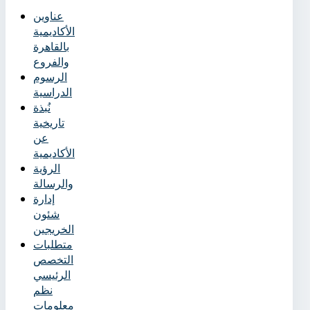
عناوين
الأكاديمية
بالقاهرة
والفروع
الرسوم
الدراسية
نُبذة
تاريخية
عن
الأكاديمية
الرؤية
والرسالة
إدارة
شئون
الخريجين
متطلبات
التخصص
الرئيسي
نظم
معلومات