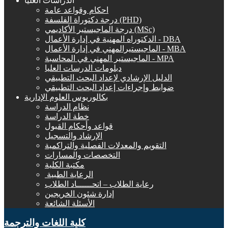
الدراسات العليا
احكام وقواعد عامة
درجة دكتوراة الفلسفة (PHD)
درجة الماجيستير الأكاديمي (MSc)
الدكتوراه المهنية في إدارة الأعمال - DBA
الماجيستيرالمهني في إدارة الأعمال - MBA
الماجيستير المهني في المحاسبة - MPA
دبلومات الدرسات العليا
الدليل الإرشادي لإعداد البحث التطبيقي
ضوابط وإجراءات إعداد البحث التطبيقي
بكالوريوس العلوم الإدارية
نظام الدراسة
خطة الدراسة
قواعد وأحكام القبول
الإرشاد والتسجيل
التقويم والمعدلات الفصلية والتراكمية
التخصصات والمسارات
مكتبة الكلية
الرعاية الطبية ‏
رعاية الطلاب – اتحــــــاد الطلاب
إدارة شئون الخريجين
الأسئلة الشائعة
كلية اللغات والترجمة