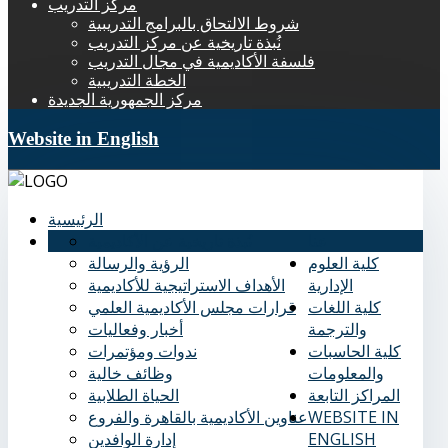
مركز التدريب
شروط الالتحاق بالبرامج التدريبية
نُبذة تاريخية عن مركز التدريب
فلسفة الأكاديمية في مجال التدريب
الخطة التدريبية
مركز الجمهورية الجديدة
Website in English
الرئيسية
عنا
نُبذة تاريخية عن الأكاديمية
كلية العلوم
الرؤية والرسالة
الإدارية
الأهداف الاستراتيجية للأكاديمية
كلية اللغات
قرارات مجلس الأكاديمية العلمي
والترجمة
أخبار وفعاليات
كلية الحاسبات
ندوات ومؤتمرات
والمعلومات
وظائف خالية
المراكز التابعة
الحياة الطلابية
WEBSITE IN
عناوين الأكاديمية بالقاهرة والفروع
ENGLISH
إدارة الوافدين