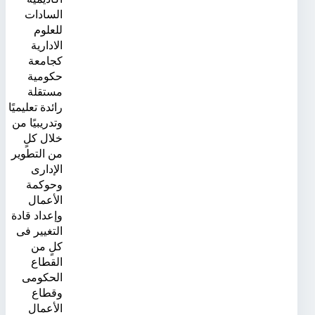
السادات
للعلوم
الادارية
كجامعة
حكومية
مستقلة
رائدة تعليميًا
وتدريبيًا من
خلال كلٍ
من التطوير
الإدارى
وحوكمة
الأعمال
وإعداد قادة
التغيير فى
كلٍ من
القطاع
الحكومى
وقطاع
الأعمال