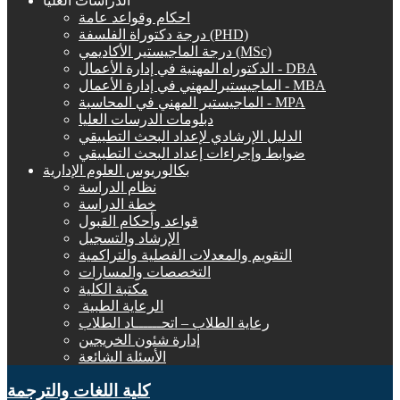
الدراسات العليا
احكام وقواعد عامة
درجة دكتوراة الفلسفة (PHD)
درجة الماجيستير الأكاديمي (MSc)
الدكتوراه المهنية في إدارة الأعمال - DBA
الماجيستيرالمهني في إدارة الأعمال - MBA
الماجيستير المهني في المحاسبة - MPA
دبلومات الدرسات العليا
الدليل الإرشادي لإعداد البحث التطبيقي
ضوابط وإجراءات إعداد البحث التطبيقي
بكالوريوس العلوم الإدارية
نظام الدراسة
خطة الدراسة
قواعد وأحكام القبول
الإرشاد والتسجيل
التقويم والمعدلات الفصلية والتراكمية
التخصصات والمسارات
مكتبة الكلية
الرعاية الطبية ‏
رعاية الطلاب – اتحــــــاد الطلاب
إدارة شئون الخريجين
الأسئلة الشائعة
كلية اللغات والترجمة