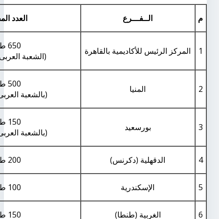
م
الــفـــرع
العدد ال
650 طالب
1
المركز الرئيس للأكاديمية بالقاهرة
(الشعبة العربى 
500 طالب
2
المنيا
(بالشعبة العربى
150 طالب
3
بورسعيد
(بالشعبة العربى
4
الدقهلية (دكرنس)
200 طالب
5
الإسكندرية
100 طالب
6
الغربية (طنطا)
150 طالب