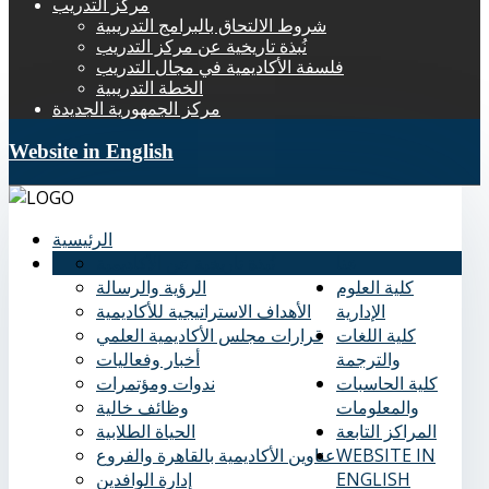
مركز التدريب
شروط الالتحاق بالبرامج التدريبية
نُبذة تاريخية عن مركز التدريب
فلسفة الأكاديمية في مجال التدريب
الخطة التدريبية
مركز الجمهورية الجديدة
Website in English
الرئيسية
عنا
نُبذة تاريخية عن الأكاديمية
كلية العلوم
الرؤية والرسالة
الإدارية
الأهداف الاستراتيجية للأكاديمية
كلية اللغات
قرارات مجلس الأكاديمية العلمي
والترجمة
أخبار وفعاليات
كلية الحاسبات
ندوات ومؤتمرات
والمعلومات
وظائف خالية
المراكز التابعة
الحياة الطلابية
WEBSITE IN
عناوين الأكاديمية بالقاهرة والفروع
ENGLISH
إدارة الوافدين