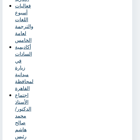
فعاليات
أسبوع
اللغات
والترجمة
لعامة
الخامس
أكاديمية
السادات
في
زيارة
ميدانية
لمحافظة
القاهرة
اجتماع
الأستاذ
الدكتور/
محمد
صالح
هاشم
رئيس