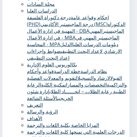
مجلة السادات
الدراسات العليا
احكام وقواعد عامة
درجة دكتوراة الفلسفة
الدكتوراه
درجة الماجيستير الأكاديمي (MSC)
(PHD)
الماجيستيرالمهني
المهنية في إدارة الأعمال - DBA
الماجيستير المهني في
في إدارة الأعمال - MBA
دبلومات الدرسات العليا
الدليل
المحاسبة - MPA
الإرشادي لإعداد البحث التطبيقي
ضوابط وإجراءات
إعداد البحث التطبيقي
بكالوريوس العلوم الإدارية
نظام الدراسة
خطة الدراسة
قواعد وأحكام
القبول
الإرشاد والتسجيل
التقويم والمعدلات الفصلية
والتراكمية
التخصصات والمسارات
مكتبة الكلية
الرعاية
الطبية ‏
رعاية الطلاب – اتحــــــاد الطلاب
إدارة شئون
الخريجين
الأسئلة الشائعة
التعريف
الرؤية والرسالة
الأهداف
المزايا الخاصة بكلية اللغات والترجمة
الدرجات العلمية التي تمنحها كلية اللغات والترجمة