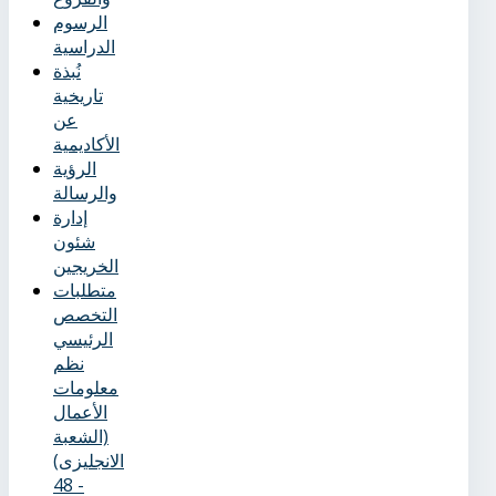
الرسوم
الدراسية
نُبذة
تاريخية
عن
الأكاديمية
الرؤية
والرسالة
إدارة
شئون
الخريجين
متطلبات
التخصص
الرئيسي
نظم
معلومات
الأعمال
(الشعبة
الانجليزى)
- 48