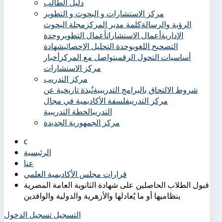
دليل الطالب
مركز الاستشارات و البحوث و التطوير
الرؤية والرسالة
كلمة مدير المركز
مجلة البحوث
الإدارية
أعمال الاستشارات
أعمال التطوير
وحدة
التصحيح اللغوي
وحدة التحليل الإحصائي
شهادة
أساسيات التحول الرقمي
تواصل مع المركز
أخبار
مركز الاستشارات
مركز التدريب
شروط الالتحاق بالبرامج التدريبية
نُبذة تاريخية عن
مركز التدريب
فلسفة الأكاديمية في مجال
التدريب
الخطة التدريبية
مركز الجمهورية الجديدة
الرئيسية
عنا
قرارات مجلس الأكاديمية العلمي
قبول الطلاب الحاصلين على شهادة الثانوية العامة المصرية
بنظاميها أو ما يُعادلها والأزهرية والدولية والوافدين
التسجيل
تسجيل الدخول