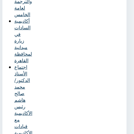
والترجمة
لعامة
الخامس
أكاديمية
السادات
في
زيارة
ميدانية
لمحافظة
القاهرة
اجتماع
الأستاذ
الدكتور/
محمد
صالح
هاشم
رئيس
الأكاديمية
مع
قيادات
الأكاديمية