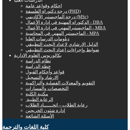
الدراسات العليا
احكام وقواعد عامة
درجة دكتوراة الفلسفة (PHD)
درجة الماجيستير الأكاديمي (MSc)
الدكتوراه المهنية في إدارة الأعمال - DBA
الماجيستيرالمهني في إدارة الأعمال - MBA
الماجيستير المهني في المحاسبة - MPA
دبلومات الدرسات العليا
الدليل الإرشادي لإعداد البحث التطبيقي
ضوابط وإجراءات إعداد البحث التطبيقي
بكالوريوس العلوم الإدارية
نظام الدراسة
خطة الدراسة
قواعد وأحكام القبول
الإرشاد والتسجيل
التقويم والمعدلات الفصلية والتراكمية
التخصصات والمسارات
مكتبة الكلية
الرعاية الطبية ‏
رعاية الطلاب – اتحــــــاد الطلاب
إدارة شئون الخريجين
الأسئلة الشائعة
كلية اللغات والترجمة