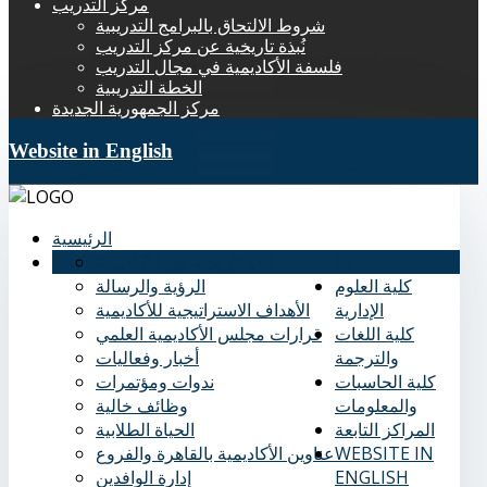
مركز التدريب
شروط الالتحاق بالبرامج التدريبية
نُبذة تاريخية عن مركز التدريب
فلسفة الأكاديمية في مجال التدريب
الخطة التدريبية
مركز الجمهورية الجديدة
Website in English
الرئيسية
عنا
نُبذة تاريخية عن الأكاديمية
كلية العلوم
الرؤية والرسالة
الإدارية
الأهداف الاستراتيجية للأكاديمية
كلية اللغات
قرارات مجلس الأكاديمية العلمي
والترجمة
أخبار وفعاليات
كلية الحاسبات
ندوات ومؤتمرات
والمعلومات
وظائف خالية
المراكز التابعة
الحياة الطلابية
WEBSITE IN
عناوين الأكاديمية بالقاهرة والفروع
ENGLISH
إدارة الوافدين