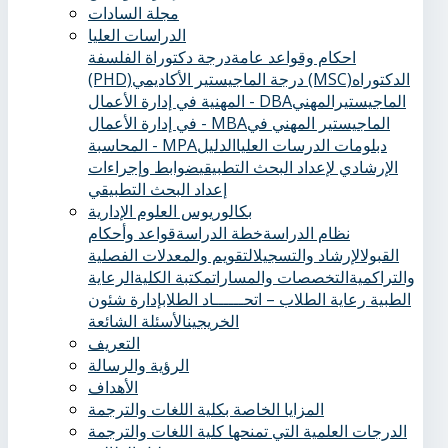
مجلة السادات
الدراسات العليا
احكام وقواعد عامة
درجة دكتوراة الفلسفة
الدكتوراه
درجة الماجيستير الأكاديمي (MSC)
(PHD)
الماجيستيرالمهني
المهنية في إدارة الأعمال - DBA
الماجيستير المهني في
في إدارة الأعمال - MBA
دبلومات الدرسات العليا
الدليل
المحاسبة - MPA
الإرشادي لإعداد البحث التطبيقي
ضوابط وإجراءات
إعداد البحث التطبيقي
بكالوريوس العلوم الإدارية
نظام الدراسة
خطة الدراسة
قواعد وأحكام
القبول
الإرشاد والتسجيل
التقويم والمعدلات الفصلية
والتراكمية
التخصصات والمسارات
مكتبة الكلية
الرعاية
الطبية ‏
رعاية الطلاب – اتحــــــاد الطلاب
إدارة شئون
الخريجين
الأسئلة الشائعة
التعريف
الرؤية والرسالة
الأهداف
المزايا الخاصة بكلية اللغات والترجمة
الدرجات العلمية التي تمنحها كلية اللغات والترجمة