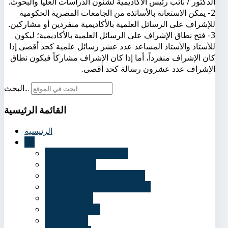
الدكتور / نائب رئيس الأكاديمية لشئون الدراسات العليا والبحوث.
2- يمكن الاستعانة بالأساتذة من الجامعات المصرية الحكومية
للإشراف على الرسائل العلمية بالأكاديمية منفردين أو مشاركين.
3- فتح نطاق الإشراف على الرسائل العلمية بالأكاديمية؛ ليكون
للأستاذ والأستاذ المساعد عدد عشر رسائل علمية كحد أقصى إذا
كان الإشراف منفرداً، أما إذا كان الإشراف مشاركاً فيكون نطاق
الإشراف عدد عشرون رسالة كحد أقصى.
البحث...
القائمة
الرئيسية
الرئيسية
عنا
نُبذة تاريخية عن الأكاديمية
الرؤية والرسالة
الأهداف الاستراتيجية للأكاديمية
قرارات مجلس الأكاديمية العلمي
أخبار وفعاليات
ندوات ومؤتمرات
وظائف خالية