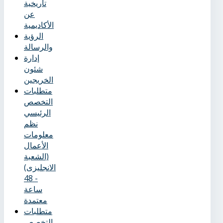
تاريخية
عن
الأكاديمية
الرؤية
والرسالة
إدارة
شئون
الخريجين
متطلبات
التخصص
الرئيسي
نظم
معلومات
الأعمال
(الشعبة
الانجليزى)
- 48
ساعة
معتمدة
متطلبات
التخصص