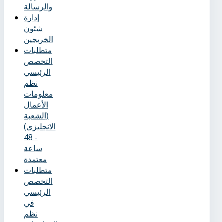
والرسالة
إدارة
شئون
الخريجين
متطلبات
التخصص
الرئيسي
نظم
معلومات
الأعمال
(الشعبة
الانجليزى)
- 48
ساعة
معتمدة
متطلبات
التخصص
الرئيسي
في
نظم