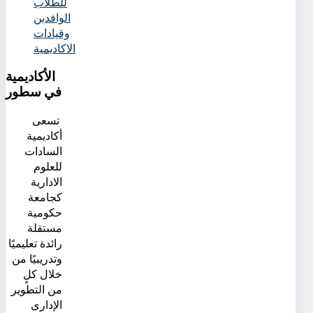
للطلاب
الوافدين
وقيادات
الاكاديمية
الأكاديمية
في سطور
تسعى
أكاديمية
السادات
للعلوم
الادارية
كجامعة
حكومية
مستقلة
رائدة تعليميًا
وتدريبيًا من
خلال كلٍ
من التطوير
الإدارى