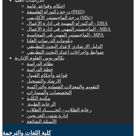
الدراسات العليا
احكام وقواعد عامة
درجة دكتوراة الفلسفة (PHD)
درجة الماجيستير الأكاديمي (MSc)
الدكتوراه المهنية في إدارة الأعمال - DBA
الماجيستيرالمهني في إدارة الأعمال - MBA
الماجيستير المهني في المحاسبة - MPA
دبلومات الدرسات العليا
الدليل الإرشادي لإعداد البحث التطبيقي
ضوابط وإجراءات إعداد البحث التطبيقي
بكالوريوس العلوم الإدارية
نظام الدراسة
خطة الدراسة
قواعد وأحكام القبول
الإرشاد والتسجيل
التقويم والمعدلات الفصلية والتراكمية
التخصصات والمسارات
مكتبة الكلية
الرعاية الطبية ‏
رعاية الطلاب – اتحــــــاد الطلاب
إدارة شئون الخريجين
الأسئلة الشائعة
كلية اللغات والترجمة