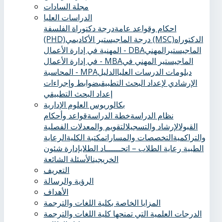
مجلة السادات
الدراسات العليا
احكام وقواعد عامة
درجة دكتوراة الفلسفة
الدكتوراه
درجة الماجيستير الأكاديمي (MSC)
(PHD)
الماجيستيرالمهني
المهنية في إدارة الأعمال - DBA
الماجيستير المهني في
في إدارة الأعمال - MBA
دبلومات الدرسات العليا
الدليل
المحاسبة - MPA
الإرشادي لإعداد البحث التطبيقي
ضوابط وإجراءات
إعداد البحث التطبيقي
بكالوريوس العلوم الإدارية
نظام الدراسة
خطة الدراسة
قواعد وأحكام
القبول
الإرشاد والتسجيل
التقويم والمعدلات الفصلية
والتراكمية
التخصصات والمسارات
مكتبة الكلية
الرعاية
الطبية ‏
رعاية الطلاب – اتحــــــاد الطلاب
إدارة شئون
الخريجين
الأسئلة الشائعة
التعريف
الرؤية والرسالة
الأهداف
المزايا الخاصة بكلية اللغات والترجمة
الدرجات العلمية التي تمنحها كلية اللغات والترجمة