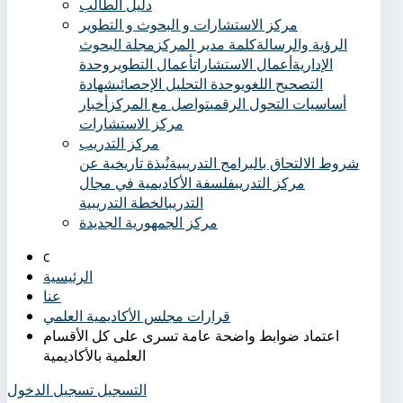
دليل الطالب
مركز الاستشارات و البحوث و التطوير
الرؤية والرسالة
كلمة مدير المركز
مجلة البحوث
الإدارية
أعمال الاستشارات
أعمال التطوير
وحدة
التصحيح اللغوي
وحدة التحليل الإحصائي
شهادة
أساسيات التحول الرقمي
تواصل مع المركز
أخبار
مركز الاستشارات
مركز التدريب
شروط الالتحاق بالبرامج التدريبية
نُبذة تاريخية عن
مركز التدريب
فلسفة الأكاديمية في مجال
التدريب
الخطة التدريبية
مركز الجمهورية الجديدة
الرئيسية
عنا
قرارات مجلس الأكاديمية العلمي
اعتماد ضوابط واضحة عامة تسرى على كل الأقسام
العلمية بالأكاديمية
التسجيل
تسجيل الدخول