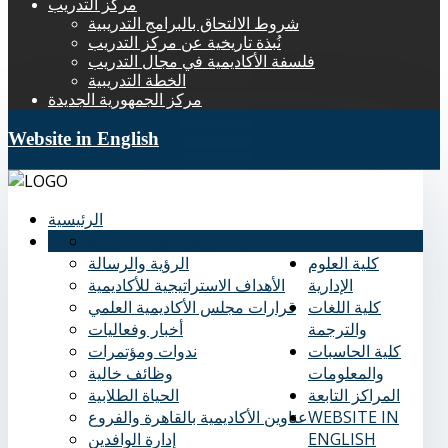
مركز التدريب
شروط الالتحاق بالبرامج التدريبية
نُبذة تاريخية عن مركز التدريب
فلسفة الأكاديمية في مجال التدريب
الخطة التدريبية
مركز الجمهورية الجديدة
Website in English
الرئيسية
عنا
نُبذة تاريخية عن الأكاديمية
كلية العلوم
الرؤية والرسالة
الإدارية
الأهداف الاستراتيجية للأكاديمية
كلية اللغات
قرارات مجلس الأكاديمية العلمي
والترجمة
أخبار وفعاليات
كلية الحاسبات
ندوات ومؤتمرات
والمعلومات
وظائف خالية
المراكز التابعة
الحياة الطلابية
WEBSITE IN
عناوين الأكاديمية بالقاهرة والفروع
ENGLISH
إدارة الوافدين