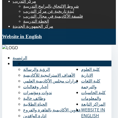
مركز التدريب
شروط الالتحاق بالبرامج التدريبية
نُبذة تاريخية عن مركز التدريب
فلسفة الأكاديمية في مجال التدريب
الخطة التدريبية
مركز الجمهورية الجديدة
Website in English
الرئيسية
عنا
نُبذة تاريخية عن الأكاديمية
كلية العلوم
الرؤية والرسالة
الإدارية
الأهداف الاستراتيجية للأكاديمية
كلية اللغات
قرارات مجلس الأكاديمية العلمي
والترجمة
أخبار وفعاليات
كلية الحاسبات
ندوات ومؤتمرات
والمعلومات
وظائف خالية
المراكز التابعة
الحياة الطلابية
WEBSITE IN
عناوين الأكاديمية بالقاهرة والفروع
ENGLISH
إدارة الوافدين