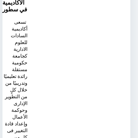
الأكاديمية
في سطور
تسعى
أكاديمية
السادات
للعلوم
الادارية
كجامعة
حكومية
مستقلة
رائدة تعليميًا
وتدريبيًا من
خلال كلٍ
من التطوير
الإدارى
وحوكمة
الأعمال
وإعداد قادة
التغيير فى
كلٍ من