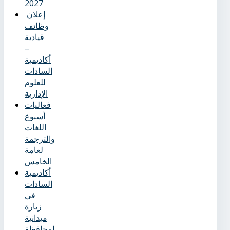
2027
إعلان
وظائف
قيادية
–
أكاديمية
السادات
للعلوم
الإدارية
فعاليات
أسبوع
اللغات
والترجمة
لعامة
الخامس
أكاديمية
السادات
في
زيارة
ميدانية
لمحافظة