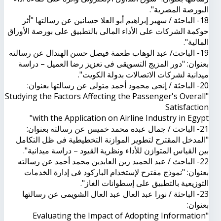
البورصة المصرية".
18- الباحثة / سهير إبراهيم أبو العلا حسانين عن رسالتها "أثر
حوكمة الشركات على الأداء المالى بالتطبيق على بورصة الأوراق
المالية".
19- الباحث/ عبد الوهاب طعمة فيصل حسن الهندال عن رسالته
بعنوان: "دور المزيج التسويقى فى تعزيز رضا العميل – دراسة
ميدانية لشركات الاتصالات بدولة الكويت".
20- الباحثة / إنجى محمود أحمد متولى عن رسالتها بعنوان:
"Studying the Factors Affecting the Passenger's Overall
Satisfaction
with the Application on Airline Industry in Egypt"
21- الباحث / جمال عبده محمد خميس عن رسالته بعنوان:
"المدخل المقترح لتطوير الموازنة التخطيطية فى ظل التكامل
بين القياس المتوازن للأداء ونظرية القيود – دراسة ميدانية".
22- الباحث / عبد الحميد زين العابدين محمد أحمد عن رسالته
بعنوان: "نموذج مقترح لإستخدام الباركود فى إدارة الخدمات
التوزيعية بالتطبيق على إسطوانات الغاز".
23- الباحثة / نورا عبد العال عبد العال الشويمى عن رسالتها
بعنوان:
"Evaluating the Impact of Adopting Information