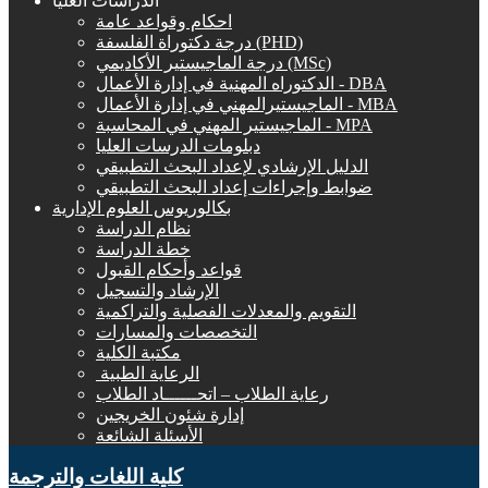
الدراسات العليا
احكام وقواعد عامة
درجة دكتوراة الفلسفة (PHD)
درجة الماجيستير الأكاديمي (MSc)
الدكتوراه المهنية في إدارة الأعمال - DBA
الماجيستيرالمهني في إدارة الأعمال - MBA
الماجيستير المهني في المحاسبة - MPA
دبلومات الدرسات العليا
الدليل الإرشادي لإعداد البحث التطبيقي
ضوابط وإجراءات إعداد البحث التطبيقي
بكالوريوس العلوم الإدارية
نظام الدراسة
خطة الدراسة
قواعد وأحكام القبول
الإرشاد والتسجيل
التقويم والمعدلات الفصلية والتراكمية
التخصصات والمسارات
مكتبة الكلية
الرعاية الطبية ‏
رعاية الطلاب – اتحــــــاد الطلاب
إدارة شئون الخريجين
الأسئلة الشائعة
كلية اللغات والترجمة