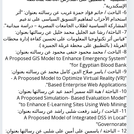
الإسكندرية".
6- الباحث / حاتم فؤاد حمزة غريب عن رسالته بعنوان: "أثر
استخدام الأحزاب لمفاهيم التسويق السياسى على تدعيم
المشاركة السياسية لطلاب الجامعات المصرية – دراسة ميدانية".
7- الباحثة/ رشا عبد الجليل محمد خليل عن رسالتها بعنوان:
"قياس أثر تكنولوجيا المعلومات على تحسين كفاءة إدارة محطات
الغربلة ( بالتطبيق على محطة غربلة الجميزة ).
8- الباحث / محمد محمود حنفى محمود عن رسالته بعنوان:
"A Proposed GIS Model to Enhance Emergency System
for Egyptian Blood Bank"
9- الباحث / ياسر صلاح الدين كامل محمد عن رسالته بعنوان:
"A Proposed Model to Optimize Virtual Reality (VR) -
Based Enterprise Web Applications".
10- الباحثة / هبة الله سمير أحمد عيد عن رسالتها بعنوان:
"A Proposed Simulation- Based Evaluation Model
to Enhance E-Learning Sites Using Web Mining"
11- الباحث / راشد رفعت شلبى راشد عن رسالته بعنوان:
"A Proposed Model of Integrated DSS in Local
Governorate"
12 – الباحثة / ياسمين على أمين على شلبى عن رسالتها بعنوان: