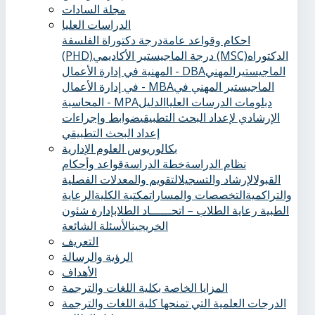
مجلة السادات
الدراسات العليا
احكام وقواعد عامة
درجة دكتوراة الفلسفة
الدكتوراه
درجة الماجيستير الأكاديمي (MSC)
(PHD)
الماجيستيرالمهني
المهنية في إدارة الأعمال - DBA
الماجيستير المهني في
في إدارة الأعمال - MBA
دبلومات الدرسات العليا
الدليل
المحاسبة - MPA
الإرشادي لإعداد البحث التطبيقي
ضوابط وإجراءات
إعداد البحث التطبيقي
بكالوريوس العلوم الإدارية
نظام الدراسة
خطة الدراسة
قواعد وأحكام
القبول
الإرشاد والتسجيل
التقويم والمعدلات الفصلية
والتراكمية
التخصصات والمسارات
مكتبة الكلية
الرعاية
الطبية ‏
رعاية الطلاب – اتحــــــاد الطلاب
إدارة شئون
الخريجين
الأسئلة الشائعة
التعريف
الرؤية والرسالة
الأهداف
المزايا الخاصة بكلية اللغات والترجمة
الدرجات العلمية التي تمنحها كلية اللغات والترجمة