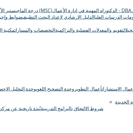
الدكتوراه المهنية في إدارة الأعمال - DBA
درجة الماجيستير الأكاديمي (MSC)
ومات الدرسات العليا
الدليل الإرشادي لإعداد البحث التطبيقي
ضوابط وإجرا
سجيل
التقويم والمعدلات الفصلية والتراكمية
التخصصات والمسارات
مكتبة ال
عمال الاستشارات
أعمال التطوير
وحدة التصحيح اللغوي
وحدة التحليل الإحصا
 الجديدة
شروط الالتحاق بالبرامج التدريبية
نُبذة تاريخية عن مركز 