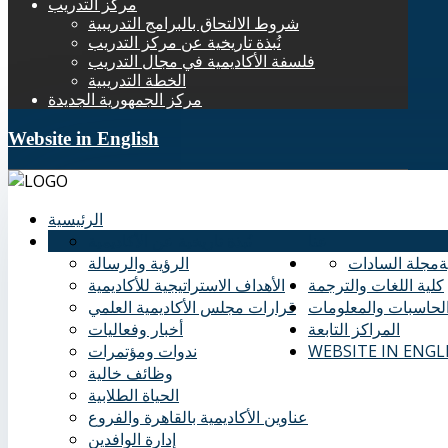
مركز التدريب
شروط الالتحاق بالبرامج التدريبية
نُبذة تاريخية عن مركز التدريب
فلسفة الأكاديمية في مجال التدريب
الخطة التدريبية
مركز الجمهورية الجديدة
Website in English
الرئيسية
عنا
نُبذة تاريخية عن الأكاديمية
ة
مجلة السادات
الرؤية والرسالة
كلية اللغات والترجمة
الأهداف الاستراتيجية للأكاديمية
الحاسبات والمعلومات
قرارات مجلس الأكاديمية العلمي
المراكز التابعة
أخبار وفعاليات
WEBSITE IN ENGL
ندوات ومؤتمرات
وظائف خالية
الحياة الطلابية
عناوين الأكاديمية بالقاهرة والفروع
إدارة الوافدين