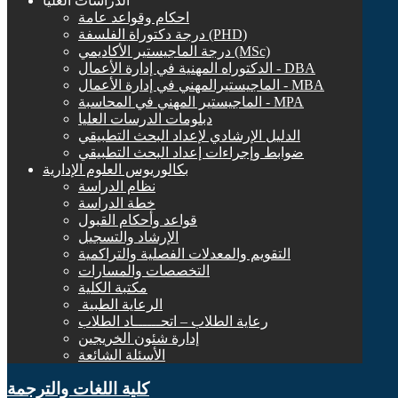
الدراسات العليا
احكام وقواعد عامة
درجة دكتوراة الفلسفة (PHD)
درجة الماجيستير الأكاديمي (MSc)
الدكتوراه المهنية في إدارة الأعمال - DBA
الماجيستيرالمهني في إدارة الأعمال - MBA
الماجيستير المهني في المحاسبة - MPA
دبلومات الدرسات العليا
الدليل الإرشادي لإعداد البحث التطبيقي
ضوابط وإجراءات إعداد البحث التطبيقي
بكالوريوس العلوم الإدارية
نظام الدراسة
خطة الدراسة
قواعد وأحكام القبول
الإرشاد والتسجيل
التقويم والمعدلات الفصلية والتراكمية
التخصصات والمسارات
مكتبة الكلية
الرعاية الطبية ‏
رعاية الطلاب – اتحــــــاد الطلاب
إدارة شئون الخريجين
الأسئلة الشائعة
كلية اللغات والترجمة