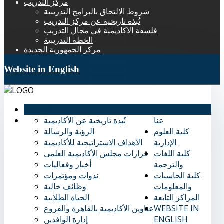
مركز التدريب
شروط الالتحاق بالبرامج التدريبية
نُبذة تاريخية عن مركز التدريب
فلسفة الأكاديمية في مجال التدريب
الخطة التدريبية
مركز الجمهورية الجديدة
Website in English
الرئيسية
عنا
نُبذة تاريخية عن الأكاديمية
كلية العلوم
الرؤية والرسالة
الإدارية
الأهداف الاستراتيجية للأكاديمية
كلية اللغات
قرارات مجلس الأكاديمية العلمي
والترجمة
أخبار وفعاليات
كلية الحاسبات
ندوات ومؤتمرات
والمعلومات
وظائف خالية
المراكز التابعة
الحياة الطلابية
WEBSITE IN
عناوين الأكاديمية بالقاهرة والفروع
ENGLISH
إدارة الوافدين