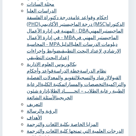
مجلة السادات
الدراسات العليا
احكام وقواعد عامة
درجة دكتوراة الفلسفة
الدكتوراه
درجة الماجيستير الأكاديمي (MSC)
(PHD)
الماجيستيرالمهني
المهنية في إدارة الأعمال - DBA
الماجيستير المهني في
في إدارة الأعمال - MBA
دبلومات الدرسات العليا
الدليل
المحاسبة - MPA
الإرشادي لإعداد البحث التطبيقي
ضوابط وإجراءات
إعداد البحث التطبيقي
بكالوريوس العلوم الإدارية
نظام الدراسة
خطة الدراسة
قواعد وأحكام
القبول
الإرشاد والتسجيل
التقويم والمعدلات الفصلية
والتراكمية
التخصصات والمسارات
مكتبة الكلية
الرعاية
الطبية ‏
رعاية الطلاب – اتحــــــاد الطلاب
إدارة شئون
الخريجين
الأسئلة الشائعة
التعريف
الرؤية والرسالة
الأهداف
المزايا الخاصة بكلية اللغات والترجمة
الدرجات العلمية التي تمنحها كلية اللغات والترجمة