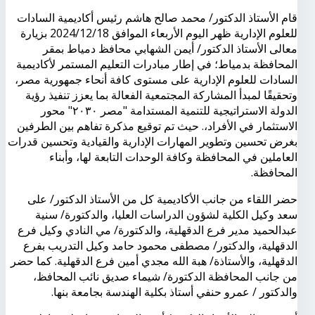
قام الأستاذ الدكتور/ محمد صالح هاشم رئيس أكاديمية السادات
للعلوم الإدارية ظهر اليوم الأربعاء الموافق 2024/12/18 بزيارة
معالى الأستاذ الدكتور/ أيمن الشهابي محافظ دمياط بمقر
المحافظة بدمياط؛ في إطار مبادرات التعليم المستمر لأكاديمية
السادات للعلوم الإدارية على مستوى كافة أنحاء جمهورية مصر،
وتحقيقًا لمبدأ المشاركة المجتمعية الفعالة بما يعزز تنفيذ رؤية
الدولة الاستراتيجية للتنمية المستدامة "مصر ٢٠٣٠" محور
الاستثمار في الأفراد،. حيث تم توقيع مذكرة تفاهم بين الطرفين
بغرض تحسين وتطوير المهارات الإدارية والقيادية وتحسين قدرات
العاملين في المحافظة وكافة الوحدات التابعة لها، وأبناء
المحافظة.
حضر اللقاء من جانب الأكاديمية كل من الأستاذ الدكتور/ على
سعد وكيل الكلية لشؤون الدراسات العليا، والدكتورة/ سنية
عبدالحميد مدير فرع الدقهلية، والدكتورة/ مي النادي وكيل فرع
الدقهلية، والدكتور/ مصطفى محمود حامد وكيل التدريب بفرع
الدقهلية، والأستاذة/ هبة الله مجدي أمين فرع الدقهلية. كما حضر
من جانب المحافظة الدكتورة/ شيماء صديق نائب المحافظ،
والدكتور / عمرو حنفي أستاذ بكلية الهندسة بجامعة بنها.