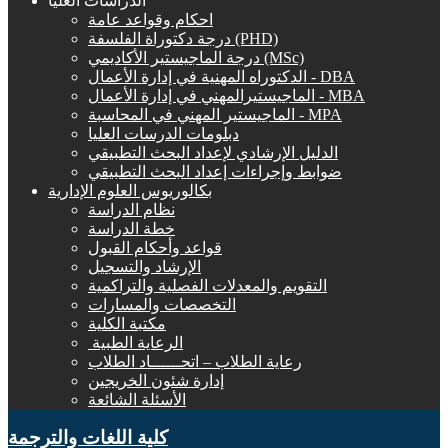
الدراسات العليا
احكام وقواعد عامة
درجة دكتوراة الفلسفة (PHD)
درجة الماجيستير الأكاديمي (MSc)
الدكتوراه المهنية في إدارة الأعمال - DBA
الماجيستيرالمهني في إدارة الأعمال - MBA
الماجيستير المهني في المحاسبة - MPA
دبلومات الدرسات العليا
الدليل الإرشادي لإعداد البحث التطبيقي
ضوابط وإجراءات إعداد البحث التطبيقي
بكالوريوس العلوم الإدارية
نظام الدراسة
خطة الدراسة
قواعد وأحكام القبول
الإرشاد والتسجيل
التقويم والمعدلات الفصلية والتراكمية
التخصصات والمسارات
مكتبة الكلية
الرعاية الطبية ‏
رعاية الطلاب – اتحــــــاد الطلاب
إدارة شئون الخريجين
الأسئلة الشائعة
كلية اللغات والترجمة