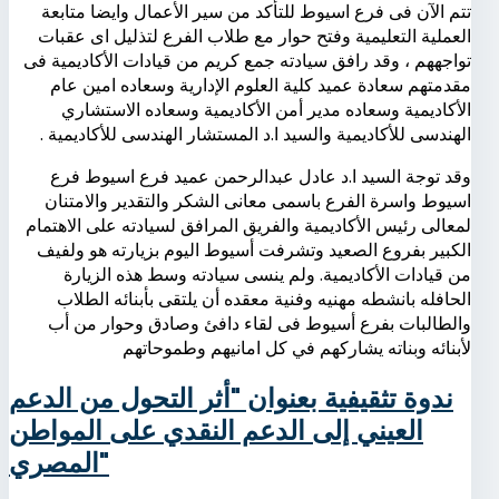
تتم الآن فى فرع اسيوط للتأكد من سير الأعمال وايضا متابعة
العملية التعليمية وفتح حوار مع طلاب الفرع لتذليل اى عقبات
تواجههم ، وقد رافق سيادته جمع كريم من قيادات الأكاديمية فى
مقدمتهم سعادة عميد كلية العلوم الإدارية وسعاده امين عام
الأكاديمية وسعاده مدير أمن الأكاديمية وسعاده الاستشاري
الهندسى للأكاديمية والسيد ا.د المستشار الهندسى للأكاديمية .
وقد توجة السيد ا.د عادل عبدالرحمن عميد فرع اسيوط فرع
اسيوط واسرة الفرع باسمى معانى الشكر والتقدير والامتنان
لمعالى رئيس الأكاديمية والفريق المرافق لسيادته على الاهتمام
الكبير بفروع الصعيد وتشرفت أسيوط اليوم بزيارته هو ولفيف
من قيادات الأكاديمية. ولم ينسى سيادته وسط هذه الزيارة
الحافله بانشطه مهنيه وفنية معقده أن يلتقى بأبنائه الطلاب
والطالبات بفرع أسيوط فى لقاء دافئ وصادق وحوار من أب
لأبنائه وبناته يشاركهم في كل امانيهم وطموحاتهم
ندوة تثقيفية بعنوان "أثر التحول من الدعم
العيني إلى الدعم النقدي على المواطن
المصري"