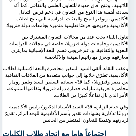
اللاتينية ، وفتح آفاق جديدة للتعاون العلمي والثقافي. كما أكد
سيادته أهمية هذا النوع من التعاون في دعم فرص التبادل
الأكاديمي، وتوفير المنح والبعثات الدراسية التي تتيح لطلاب
الأكاديمية وخريجيها فرصًا تعليمية متميزة بجامعات دولة فنزويلا.
تناول اللقاء بحث عدد من مجالات التعاون المشترك بين
الأكاديمية وجامعات دولة فنزويلا، خاصة في مجالات الدراسات
اللغوية والثقافية، ودعم خريجي قسم اللغة الإسبانية بما يثري
معارفهم ويعزز مهاراتهم المهنية والأكاديمية.
وعقب اللقاء، ألقى السيد السفير محاضرة باللغة الإسبانية لطلاب
الأكاديمية، تطرّق خلالها إلى جوانب متعددة من العلاقات الثقافية
بين مصر وفنزويلا ، كما قدّم سعادة السفير السيد ويلمر رومار
محاضرة تعريفية تناولت حضارة دولة فنزويلا وثقافتها المتنوعة،
الأمر الذي نال تفاعلًا كبيرًا من الطلاب.
وفي ختام الزيارة، قدّم السيد الأستاذ الدكتور/ رئيس الأكاديمية
دروعًا تذكارية وشهادات تقدير بأسم الأكاديمية للوفد الزائر، تقديرًا
لزيارتهم وتثمينًا للتعاون المنتظر بين الجانبين
اجتماعاً هاما مع اتحاد طلاب الكليات