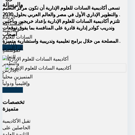
والرسالة
تسعى أكاديمية السادات للعلوم الإدارية أن تكون مركز التعليم
والتطوير الإداري الأول في مصر والعالم العربي بحلول 2030 .
الريادة
تلتزم أكاديمية السادات للعلوم الإدارية بإعداد خريجين وباحثين
المستدامة
وتدريب كوادر إدارية قادرة على المنافسة بما يفوق توقعات
لأكاديمية
أصحاب
السادات للعلوم
المصلحة من خلال برامج تعليمية وتدريبية واستشارية متميزة .
الإدارية
اقرأ المزيد
كمؤسسةٍ
للتعليم
والتطوير
الإداريين
المتميزين محلياً
وإقليمياً ودولياً
اقرأ المزيد
تخصصات
متميزة
تقبل الأكاديمية
الحاصلين على
الثانوية العامة