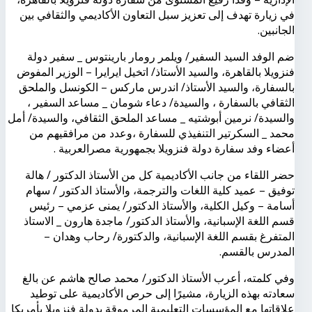
في زيارة تهدف إلى تعزيز سبل التعاون الأكاديمي والثقافي بين
الجانبين.
ضم الوفد السيد السفير/ ويلمر رومار بارينتوس _ سفير دولة
فنزويلا بالقاهرة، والسيد الأستاذ/ اتخيل ايرايرا – الوزير المفوض
بالسفارة، والسيد الأستاذ/ اندرس ماركس – الكونسل والملحق
الثقافي بالسفارة ، والسيدة/ دعاء شومان _ مساعد السفير ،
والسيدة/ نرمين أبوشتيه _ مساعد الملحق الثقافي، والسيدة/ أمل
محمد _ السكرتير التنفيذي للسفارة ،وعدد من مرافقيهم من
أعضاء وفد سفارة دولة فنزويلا بجمهورية مصرالعربية .
حضر اللقاء من جانب الأكاديمية كل من الأستاذ الدكتور / هالة
توفيق – عميد كلية اللغات والترجمة، والأستاذ الدكتور / سهام
أسامة – وكيل الكلية، والأستاذ الدكتور/ يمنى عزمي – رئيس
قسم اللغة الإسبانية، والأستاذ الدكتور/ ماجدة هارون _ الاستاذ
المتفرغ بقسم اللغة الإسبانية، والدكتورة/ رحاب وهدان –
المدرس بالقسم.
وفي كلمته، أعرب الأستاذ الدكتور/ محمد صالح هاشم عن بالغ
سعادته بهذه الزيارة، مشيرًا إلى حرص الأكاديمية على توطيد
علاقاتها مع المؤسسات التعليمية المرموقة بدولة فنزويلا بأمريكا