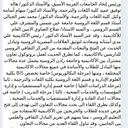
ورئيس إتحاد الجامعات العربية الأسبق، والأستاذ الدكتور/ هالة
توفيق عميد كلية اللغات والترجمة، والأستاذ الدكتور/ سهام أسامة
وكيل كلية اللغات والترجمة، والأستاذ الدكتور/ محمد نصر الجبالي
أستاذ قسم اللغة الروسية جامعة عين شمس والمشرف علي
القسم الروسي ، و السيد الاستاذ/ صلاح الصاوي الامين العام
للأكاديمية ، وقد عبر السيد الأستاذ الدكتور / رئيس الأكاديمية علي
مدي أمتنانه وسعادته لتوثيق العلاقات المصرية الروسية وتبادل
الحديث عن المنح والبعثات المقدمة من المركز الثقافي الروسي
للدارسين بالاكاديمية ، كما تطرق الحديث لعمل بروتوكول تعاون
مشترك بين الأكاديمية وجامعة رادن الروسية يشمل عدة مجالات
منها التبادل للطلاب والأساتذة في جميع مجالات الاكاديمية
المختلفة ، ومنها (مرحلة البكالوريوس) خاصة تخصص BIS بكلية
العلوم الإدارية و قسم اللغة الروسية بكلية اللغات والترجمة ، ثانيا
(مرحلة الدراسات العليا ) خاصة قسم إدارة المستشفيات و إدارة
المؤسسات والخدمات الصحية ، ثالثا ( مرحلة التدريب ) خاصة في
مجالات اعداد القادة و إدارة المستشفيات والخدمات الصحية ،
وكذلك تطرق اللقاء الى بحث مجالات التعاون التى تهدف إلى فتح
فرص جديدة للطلاب والخريجين من الأكاديمية للاستفادة من
التعليم الروسي ، مما يسهم في تعزيز التبادل الثقافي والعلمي
بين الجانبين، وقد تناول اللقاء العديد من مجالات التعاون