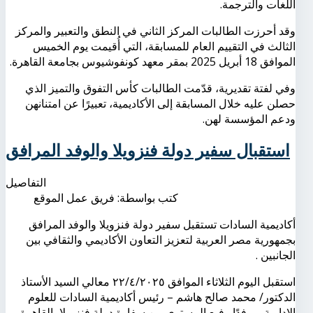
اللغات والترجمة.
وقد أحرزت الطالبات المركز الثاني في النطق والتعبير والمركز
الثالث في التقييم العام للمسابقة، التي أُقيمت يوم الخميس
الموافق 18 أبريل 2025 بمقر معهد كونفوشيوس بجامعة القاهرة.
وفي لفتة تقديرية، قدّمت الطالبات كأس التفوق والتميز الذي
حصلن عليه خلال المسابقة إلى الأكاديمية، تعبيرًا عن امتنانهن
ودعم المؤسسة لهن.
استقبال سفير دولة فنزويلا والوفد المرافق
التفاصيل
كتب بواسطة:
فريق عمل الموقع
أكاديمية السادات تستقبل سفير دولة فنزويلا والوفد المرافق
بجمهورية مصر العربية لتعزيز التعاون الأكاديمي والثقافي بين
الجانبين .
استقبل اليوم الثلاثاء الموافق ٢٢/٤/٢٠٢٥ معالي السيد الأستاذ
الدكتور/ محمد صالح هاشم – رئيس أكاديمية السادات للعلوم
الإدارية – وفدًا رفيع المستوى من سفارة دولة فنزويلا بالقاهرة،