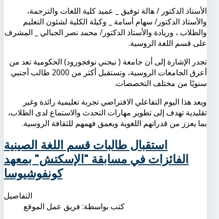
الأستاذ الدكتور / هالة توفيق _ عميد كلية اللغات والترجمة،
والأستاذ الدكتور/ سهام أسامة _ وكيلة الكلية لشئون التعليم
والطلاب ، وريادة والأستاذ الدكتور/ محمد نصر الجبالي _ المشرف
على قسم اللغة الروسية.
تجدر الإشارة إلى أن جامعة ( نيجني نوفجورود) الحكومية تعد من
أعرق الجامعات الروسية، وتستقبل أكثر من 2000 طالب أجنبي
سنويًا من مختلف التخصصات.
ويعد هذا اليوم التفاعلي الافتراضي تجربة تعليمية رائدة وغير
تقليدية تهدف إلى تطوير مهارات التحدث والاستماع لدى الطلاب،
بما يعزز من قدراتهم اللغوية ويعمق فهمهم للثقافة الروسية.
استقبال طالبات قسم اللغة الصينية
الفائزات في مسابقة "الإسكتش" بمعهد
كونفوشيوسا
التفاصيل
كتب بواسطة:
فريق عمل الموقع