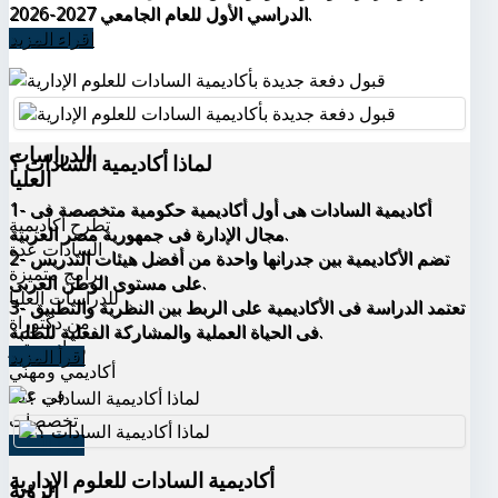
الدراسي الأول للعام الجامعي 2027-2026.
اقراء المزيد
الدراسات
لماذا أكاديمية السادات ؟
العليا
1- أكاديمية السادات هى أول أكاديمية حكومية متخصصة فى
تطرح أكاديمية
مجال الإدارة فى جمهورية مصر العربية.
السادات عدة
2- تضم الأكاديمية بين جدرانها واحدة من أفضل هيئات التدريس
برامج متميزة
على مستوى الوطن العربى.
للدراسات العليا
3- تعتمد الدراسة فى الأكاديمية على الربط بين النظرية والتطبيق
من دكتوراة
فى الحياة العملية والمشاركة الفعلية للطلبة.
وماجيستير
اقرأ المزيد
أكاديمي ومهني
في عدة
تخصصات
اقرأ المزيد
أكاديمية السادات للعلوم الإدارية
الرؤية