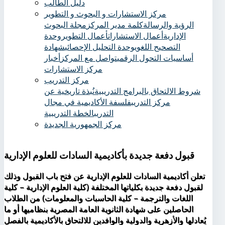
دليل الطالب
مركز الاستشارات و البحوث و التطوير
الرؤية والرسالة
كلمة مدير المركز
مجلة البحوث
الإدارية
أعمال الاستشارات
أعمال التطوير
وحدة
التصحيح اللغوي
وحدة التحليل الإحصائي
شهادة
أساسيات التحول الرقمي
تواصل مع المركز
أخبار
مركز الاستشارات
مركز التدريب
شروط الالتحاق بالبرامج التدريبية
نُبذة تاريخية عن
مركز التدريب
فلسفة الأكاديمية في مجال
التدريب
الخطة التدريبية
مركز الجمهورية الجديدة
قبول دفعة جديدة بأكاديمية السادات للعلوم الإدارية
تعلن أكاديمية السادات للعلوم الإدارية عن فتح باب القبول وذلك
لقبول دفعة جديدة بكلياتها المختلفة (كلية العلوم الإدارية – كلية
اللغات والترجمة – كلية الحاسبات والمعلومات) من الطلاب
الحاصلين على شهادة الثانوية العامة المصرية بنظاميها أو ما
يُعادلها والأزهرية والدولية والوافدين للالتحاق بالأكاديمية بالفصل