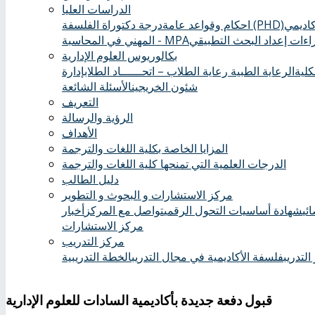
الدراسات العليا
درجة دكتوراة الفلسفة (PHD)
احكام وقواعد عامة
ءات إعداد البحث التطبيقي
المهني في المحاسبة - MPA
بكالوريوس العلوم الإدارية
كلية
الرعاية الطبية ‏
رعاية الطلاب – اتحــــــاد الطلاب
إدارة
شئون الخريجين
الأسئلة الشائعة
التعريف
الرؤية والرسالة
الأهداف
المزايا الخاصة بكلية اللغات والترجمة
الدرجات العلمية التي تمنحها كلية اللغات والترجمة
دليل الطالب
مركز الاستشارات و البحوث و التطوير
ئي
شهادة أساسيات التحول الرقمي
تواصل مع المركز
أخبار
مركز الاستشارات
مركز التدريب
التدريب
فلسفة الأكاديمية في مجال التدريب
الخطة التدريبية
قبول دفعة جديدة بأكاديمية السادات للعلوم الإدارية