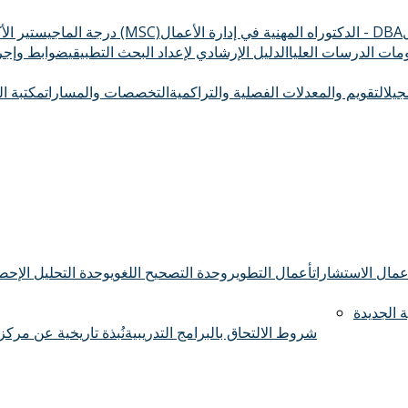
الدكتوراه المهنية في إدارة الأعمال - DBA
درجة الماجيستير الأكاديمي (MSC)
ومات الدرسات العليا
الدليل الإرشادي لإعداد البحث التطبيقي
ضوابط وإجرا
سجيل
التقويم والمعدلات الفصلية والتراكمية
التخصصات والمسارات
مكتبة ال
عمال الاستشارات
أعمال التطوير
وحدة التصحيح اللغوي
وحدة التحليل الإحصا
 الجديدة
شروط الالتحاق بالبرامج التدريبية
نُبذة تاريخية عن مركز 