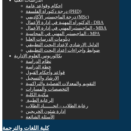
الدراسات العليا
احكام وقواعد عامة
درجة دكتوراة الفلسفة (PHD)
درجة الماجيستير الأكاديمي (MSc)
الدكتوراه المهنية في إدارة الأعمال - DBA
الماجيستيرالمهني في إدارة الأعمال - MBA
الماجيستير المهني في المحاسبة - MPA
دبلومات الدرسات العليا
الدليل الإرشادي لإعداد البحث التطبيقي
ضوابط وإجراءات إعداد البحث التطبيقي
بكالوريوس العلوم الإدارية
نظام الدراسة
خطة الدراسة
قواعد وأحكام القبول
الإرشاد والتسجيل
التقويم والمعدلات الفصلية والتراكمية
التخصصات والمسارات
مكتبة الكلية
الرعاية الطبية ‏
رعاية الطلاب – اتحــــــاد الطلاب
إدارة شئون الخريجين
الأسئلة الشائعة
كلية اللغات والترجمة