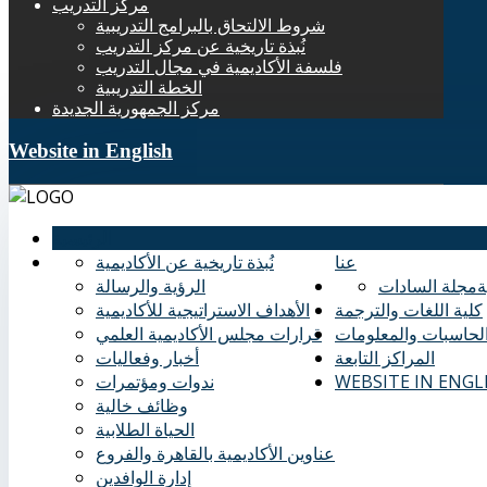
مركز التدريب
شروط الالتحاق بالبرامج التدريبية
نُبذة تاريخية عن مركز التدريب
فلسفة الأكاديمية في مجال التدريب
الخطة التدريبية
مركز الجمهورية الجديدة
Website in English
الرئيسية
عنا
نُبذة تاريخية عن الأكاديمية
ة
مجلة السادات
الرؤية والرسالة
كلية اللغات والترجمة
الأهداف الاستراتيجية للأكاديمية
الحاسبات والمعلومات
قرارات مجلس الأكاديمية العلمي
المراكز التابعة
أخبار وفعاليات
WEBSITE IN ENGL
ندوات ومؤتمرات
وظائف خالية
الحياة الطلابية
عناوين الأكاديمية بالقاهرة والفروع
إدارة الوافدين